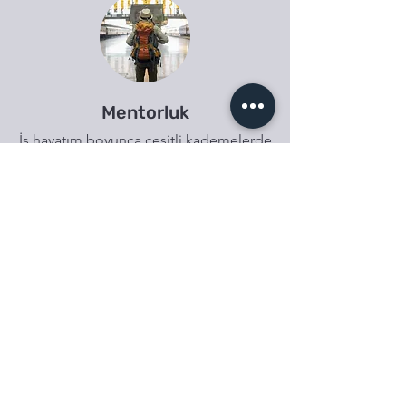
Mentorluk
İş hayatım boyunca çeşitli kademelerde
görev alan genç arkadaşlarıma yardımcı
oldum, büyük bir hevesle
profesyoneller yetiştirdim, ben de
onlarla daha çok geliştim ve öğrendim.
Bu yolculukla ilgili sorularınız var ise,
mesajlarınızı bekliyorum.