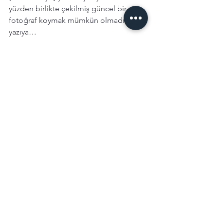
yüzden birlikte çekilmiş güncel bir 
fotoğraf koymak mümkün olmadı bu 
yazıya…
Ama bazı bağlar fotoğraflarla değil, 
hatıralarla görünür olur, mesafeyle 
ölçülmez. Onların gücü, başlangıcının 
nadirliğinden gelir.
Ve ikimizde hayatta bize bahşedilen bu 
nadide hediyenin güzelliğini ve 
kıymetini biliyoruz. 
Sevgili arkadaşımı buradan hasretle 
kucaklıyor, doğum günümüzü 
kutluyorum. Daha nice yıllara şaka 
çocuk…
#aprilfoobabies
#friendship
#life