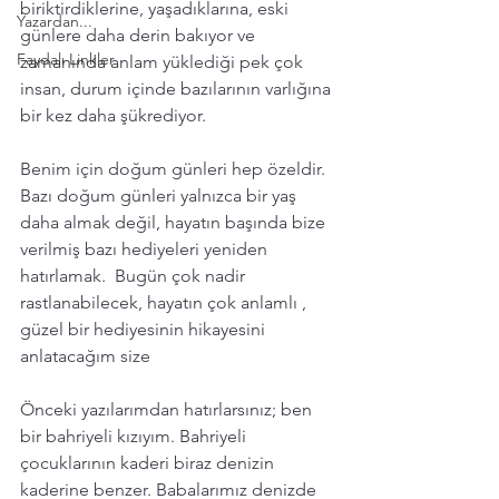
biriktirdiklerine, yaşadıklarına, eski 
Yazardan...
günlere daha derin bakıyor ve 
Faydalı Linkler
zamanında anlam yüklediği pek çok 
insan, durum içinde bazılarının varlığına 
bir kez daha şükrediyor. 
Benim için doğum günleri hep özeldir. 
Bazı doğum günleri yalnızca bir yaş 
daha almak değil, hayatın başında bize 
verilmiş bazı hediyeleri yeniden 
hatırlamak.  Bugün çok nadir 
rastlanabilecek, hayatın çok anlamlı , 
güzel bir hediyesinin hikayesini 
anlatacağım size
Önceki yazılarımdan hatırlarsınız; ben 
bir bahriyeli kızıyım. Bahriyeli 
çocuklarının kaderi biraz denizin 
kaderine benzer. Babalarımız denizde 