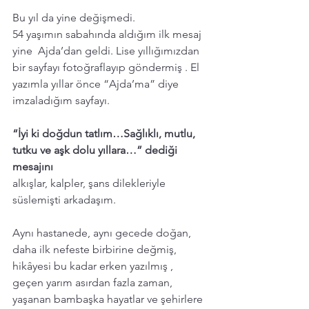
Bu yıl da yine değişmedi.
54 yaşımın sabahında aldığım ilk mesaj 
yine  Ajda’dan geldi. Lise yıllığımızdan 
bir sayfayı fotoğraflayıp göndermiş . El 
yazımla yıllar önce “Ajda’ma” diye 
imzaladığım sayfayı. 
“İyi ki doğdun tatlım…Sağlıklı, mutlu, 
tutku ve aşk dolu yıllara…” dediği 
mesajını 
alkışlar, kalpler, şans dilekleriyle 
süslemişti arkadaşım.
Aynı hastanede, aynı gecede doğan, 
daha ilk nefeste birbirine değmiş, 
hikâyesi bu kadar erken yazılmış , 
geçen yarım asırdan fazla zaman, 
yaşanan bambaşka hayatlar ve şehirlere 