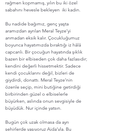
rağmen kopmamış, yılın bu iki özel 
sabahını hevesle bekleyen  iki kadın.
Bu nadide bağımız, genç yaşta 
aramızdan ayrılan Meral Teyze’yi 
anmadan eksik kalır. Çocukluğumuz 
boyunca hayatımızda bıraktığı iz hâlâ 
capcanlı. Bir çocuğun hayatında şıklık 
bazen bir elbiseden çok daha fazlasıdır; 
kendini değerli hissetmektir. Sadece 
kendi çocuklarını değil, bizleri de 
giydirdi, donattı. Meral Teyze’nin 
özenle seçip, mini butiğine getirdiği 
birbirinden güzel o elbiselerle 
büyürken, aslında onun sevgisiyle de 
büyüdük. Nur içinde yatsın.
Bugün çok uzak olmasa da ayrı 
şehirlerde yaşıyoruz Ajda’yla. Bu 