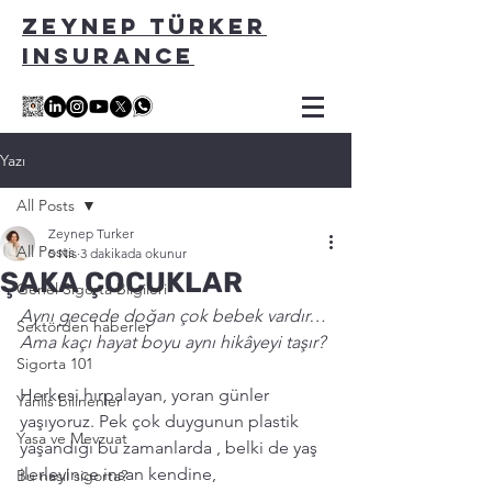
ZEYNEP TÜRKER
INSURANCE
Yazı
All Posts
Zeynep Turker
All Posts
5 Nis
3 dakikada okunur
ŞAKA ÇOCUKLAR
Genel Sigorta Bilgileri
Aynı gecede doğan çok bebek vardır… 
Sektörden haberler
Ama kaçı hayat boyu aynı hikâyeyi taşır?
Sigorta 101
Herkesi hırpalayan, yoran günler 
Yanlis bilinenler
yaşıyoruz. Pek çok duygunun plastik 
Yasa ve Mevzuat
yaşandığı bu zamanlarda , belki de yaş 
ilerleyince insan kendine, 
Bu nasıl sigorta?