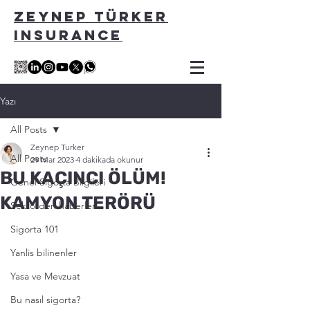
ZEYNEP TÜRKER
INSURANCE
Yazı
All Posts
Zeynep Turker
All Posts
29 Mar 2023
4 dakikada okunur
BU KAÇINCI ÖLÜM!
Genel Sigorta Bilgileri
KAMYON TERÖRÜ
Sektörden haberler
Sigorta 101
Yanlis bilinenler
Yasa ve Mevzuat
Bu nasıl sigorta?