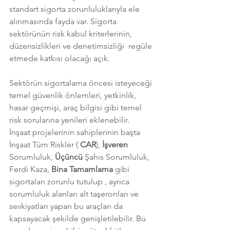
standart sigorta zorunluluklarıyla ele 
alınmasında fayda var. Sigorta 
sektörünün risk kabul kriterlerinin, 
düzensizlikleri ve denetimsizliği  regüle 
etmede katkısı olacağı açık. 
Sektörün sigortalama öncesi isteyeceği 
temel güvenlik önlemleri, yetkinlik, 
hasar geçmişi, araç bilgisi gibi temel 
risk sorularına yenileri eklenebilir. 
İnşaat projelerinin sahiplerinin başta 
İnşaat Tüm Riskler ( 
CAR
), 
İşveren
Sorumluluk, 
Üçüncü 
Şahıs Sorumluluk, 
Ferdi Kaza, 
Bina Tamamlama 
gibi 
sigortaları zorunlu tutulup , ayrıca 
sorumluluk alanları alt taşeronları ve 
sevkiyatları yapan bu araçları da 
kapsayacak şekilde genişletilebilir. Bu 