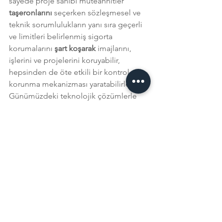
sayede proje sahibi müteahhitler 
taşeronlarını 
seçerken sözleşmesel ve 
teknik sorumlulukların yanı sıra geçerli 
ve limitleri belirlenmiş sigorta 
korumalarını 
şart koşarak 
imajlarını, 
işlerini ve projelerini koruyabilir, 
hepsinden de öte etkili bir kontrol ve 
korunma mekanizması yaratabilirler. 
Günümüzdeki teknolojik çözümlerle 
puanlama, ödül, ceza sistemleri 
konularak zaman içinde riskler kontrol 
edilip, azaltılabilir.  
Yetkili kurumlar ve sorumluluk 
alanlarına baktığımızda; 
Araçların denetlenmesi -araçlarda 
bulundurulması gerekli belge ve 
gereçleri, sürücüleri ve bunlara ait 
belgeleri, sürücülerin ve karayolunu 