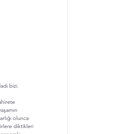
dı bizi. 
hirete  
yaşamın 
rlığı olunca 
lere diktikleri 