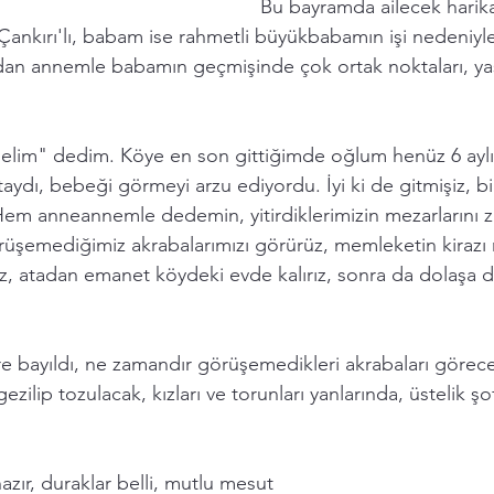
Bu bayramda ailecek harika
Çankırı'lı, babam ise rahmetli büyükbabamın işi nedeniyle 
dan annemle babamın geçmişinde çok ortak noktaları, yaş
lim" dedim. Köye en son gittiğimde oğlum henüz 6 aylık
ydı, bebeği görmeyi arzu ediyordu. İyi ki de gitmişiz, bi
em anneannemle dedemin, yitirdiklerimizin mezarlarını ziy
şemediğimiz akrabalarımızı görürüz, memleketin kirazı 
ız, atadan emanet köydeki evde kalırız, sonra da dolaşa d
kre bayıldı, ne zamandır görüşemedikleri akrabaları görecek
 gezilip tozulacak, kızları ve torunları yanlarında, üstelik ş
azır, duraklar belli, mutlu mesut 