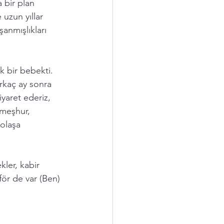
 bir plan 
uzun yıllar 
anmışlıkları 
 bir bebekti. 
rkaç ay sonra 
aret ederiz,  
meşhur, 
olaşa 
ler, kabir 
oför de var (Ben) 