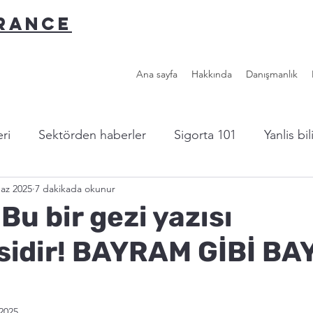
URANCE
Ana sayfa
Hakkında
Danışmanlık
ri
Sektörden haberler
Sigorta 101
Yanlis bi
az 2025
7 dakikada okunur
l sigorta?
Yazardan...
Faydalı Linkler
Bu bir gezi yazısı
idir! BAYRAM GİBİ BA
I
2025