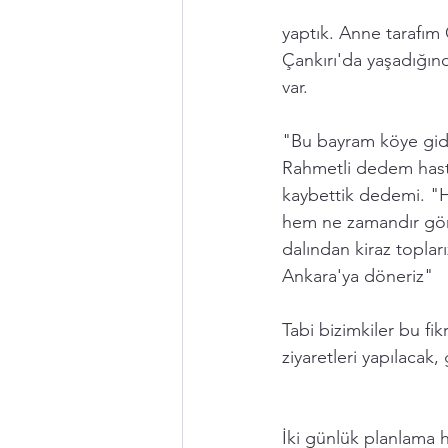
yaptık. Anne tarafım 
Çankırı'da yaşadığın
var. 
"Bu bayram köye gide
Rahmetli dedem hasta
kaybettik dedemi. "H
hem ne zamandır görü
dalından kiraz toplar
Ankara'ya döneriz" 
Tabi bizimkiler bu fi
ziyaretleri yapılacak,
İki günlük planlama h