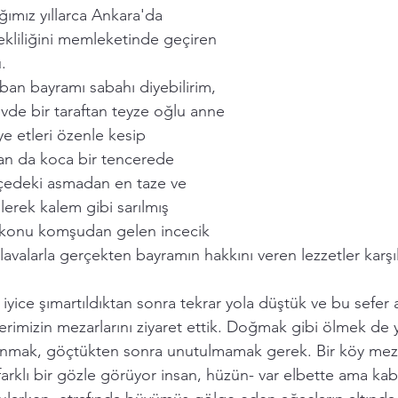
ağımız yıllarca Ankara'da 
kliliğini memleketinde geçiren 
. 
ban bayramı sabahı diyebilirim, 
vde bir taraftan teyze oğlu anne 
e etleri özenle kesip 
ftan da koca bir tencerede 
çedeki asmadan en taze ve 
lerek kalem gibi sarılmış 
, konu komşudan gelen incecik 
lavalarla gerçekten bayramın hakkını veren lezzetler karşıla
iyice şımartıldıktan sonra tekrar yola düştük ve bu sefer a
erimizin mezarlarını ziyaret ettik. Doğmak gibi ölmek de 
lanmak, göçtükten sonra unutulmamak gerek. Bir köy meza
arklı bir gözle görüyor insan, hüzün- var elbette ama kabir