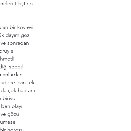
eri tıkıştırıp 
lan bir köy evi 
çük dayım göz 
n ve sonradan 
prüyle 
ahmetli 
ği sepetli 
amanlardan 
sadece evin tek 
uda çok hatıram 
 biriydi 
ben olayı 
ve gözü 
 kümese 
bir horozu 