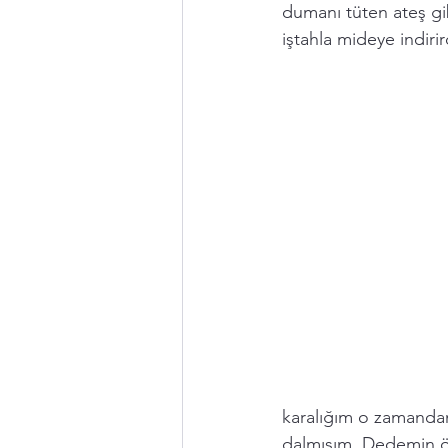
dumanı tüten ateş gib
iştahla mideye indirir
karalığım o zamandan
dalmışım. Dedemin öz