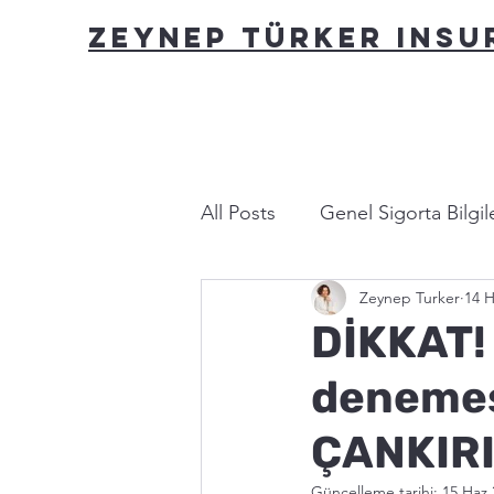
ZEYNEP TÜRKER INS
All Posts
Genel Sigorta Bilgile
Zeynep Turker
14 H
Yasa ve Mevzuat
Bu nası
DİKKAT! 
denemes
ÇANKIR
Güncelleme tarihi:
15 Haz 