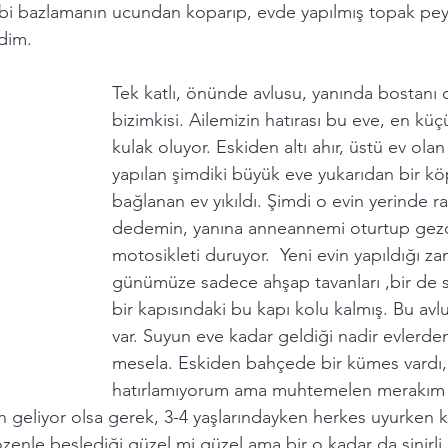
i bazlamanın ucundan koparıp, evde yapılmış topak peynirl
dim. 
Tek katlı, önünde avlusu, yanında bostanı o
bizimkisi. Ailemizin hatırası bu eve, en kü
kulak oluyor. Eskiden altı ahır, üstü ev ola
yapılan şimdiki büyük eve yukarıdan bir kö
bağlanan ev yıkıldı. Şimdi o evin yerinde r
dedemin, yanına anneannemi oturtup gezdi
motosikleti duruyor.  Yeni evin yapıldığı z
günümüze sadece ahşap tavanları ,bir de 
bir kapısındaki bu kapı kolu kalmış. Bu avl
var. Suyun eve kadar geldiği nadir evlerden
mesela. Eskiden bahçede bir kümes vardı, 
hatırlamıyorum ama muhtemelen merakım 
 geliyor olsa gerek, 3-4 yaşlarındayken herkes uyurken
enle beslediği güzel mi güzel ama bir o kadar da sinirli 