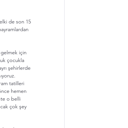
elki de son 15 
 bayramlardan 
 gelmek için 
luk çocukla 
yrı şehirlerde 
ıyoruz. 
m tatilleri 
 önce hemen  
şte o belli 
acak çok şey 