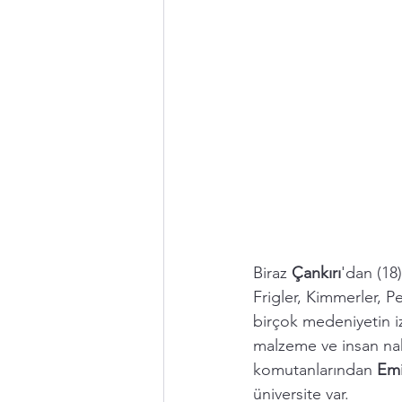
Biraz 
Çankırı
'dan (18
Frigler, Kimmerler, P
birçok medeniyetin iz
malzeme ve insan nak
komutanlarından 
Emi
üniversite var. 