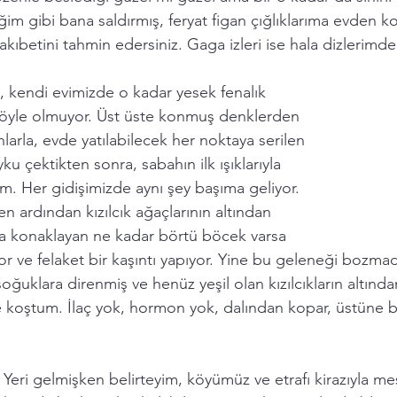
im gibi bana saldırmış, feryat figan çığlıklarıma evden k
akıbetini tahmin edersiniz. Gaga izleri ise hala dizlerimde
 kendi evimizde o kadar yesek fenalık 
 öyle olmuyor. Üst üste konmuş denklerden  
nlarla, evde yatılabilecek her noktaya serilen 
ku çektikten sonra, sabahın ilk ışıklarıyla 
m. Her gidişimizde aynı şey başıma geliyor. 
 ardından kızılcık ağaçlarının altından 
a konaklayan ne kadar börtü böcek varsa 
 ve felaket bir kaşıntı yapıyor. Yine bu geleneği bozmadı
oğuklara direnmiş ve henüz yeşil olan kızılcıkların altınd
 koştum. İlaç yok, hormon yok, dalından kopar, üstüne b
Yeri gelmişken belirteyim, köyümüz ve etrafı kirazıyla me