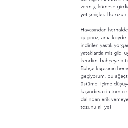
varmış, kümese girdiğ
yetişmişler. Horozun 
Havasından herhalde,
geçiririz, ama köyde
indirilen yastık yorga
yataklarda mis gibi uy
kendimi bahçeye attı
Bahçe kapısının hemen
geçiyorum, bu ağaçt
üstüme, içime düşüyor
kaşındırsa da tüm o s
dalından erik yemeye
tozunu al, ye! 