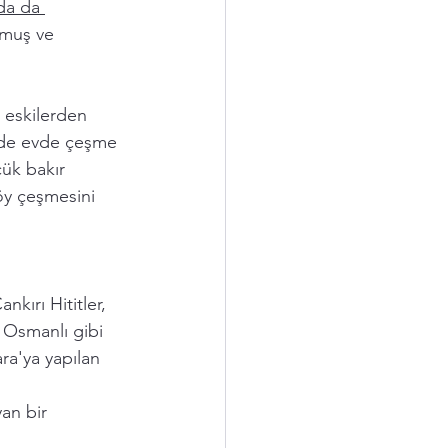
da da 
rmuş ve 
a eskilerden 
mde evde çeşme 
ük bakır 
y çeşmesini 
ırı Hititler, 
 Osmanlı gibi 
ra'ya yapılan 
 
yan bir 