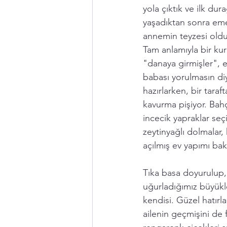
yola çıktık ve ilk dur
yaşadıktan sonra eme
annemin teyzesi oldu
Tam anlamıyla bir kur
"danaya girmişler", e
babası yorulmasın diy
hazırlarken, bir tara
kavurma pişiyor. Bah
incecik yapraklar seçi
zeytinyağlı dolmalar
açılmış ev yapımı bak
Tıka basa doyurulup, 
uğurladığımız büyükl
kendisi. Güzel hatır
ailenin geçmişini de f