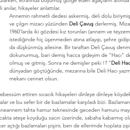
sularken, etrafında büyümüş gölge eden ağaçların altınd
 anılar, hikayeler anlattılar. 
Annemin rahmetli dedesi askermiş, deli dolu biriymiş 
ve çılgın mizacı yüzünden 
Deli Çavuş 
derlermiş. Miza
1960'larda iki gözdesi kız torunları (annem ve teyzem
istediğinde hiç üşenmeden atına atlayıp, şehre gidip
da düşkünmüş ailesine. Bir taraftan Deli Çavuş denme
dokunurmuş, bari demiş hacca gideyim de "Hacı" des
olmuş ve gitmiş. Sonra ne demişler peki !? "
Deli Hac
dünyadan göçtüğünde, mezarına bile Deli Hacı yazmı
mekanı cennet olsun. 
bessüm ettiren sıcacık hikayeleri dinleye dinleye köydeki
alar ve bu sefer bir de bazlamalar karşıladı bizi. Bazlama
anneannem tahta hamur teknesinde geceden hamuru mayal
cakta ateşe koyduğu sacın üzerinde, sabaha kabarmış o
ker açtığı bazlamaları pişirir, ben de ellerimde hoplata zı