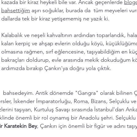
kazada bir kiraz heykeli bile var. Ancak geçenlerde 
blog
bahsettiğim
 aşırı soğuklar, burada da  tüm meyveleri vu
dallarda tek bir kiraz yetişememiş ne yazık ki. 
Kalabalık ve neşeli kahvaltının ardından toparlandık, hal
kalan kerpiç ve ahşap evlerin olduğu köyü, küçüklüğü
olmasına rağmen, sırf eğlencesine, taşıyabildiğim en küç
bakraçları doldurup, evle arasında mekik dokuduğum kö
ardımızda bırakıp Çankırı'ya doğru yola çıktık. 
)  bahsedeyim. Antik dönemde "Gangra" olarak bilinen Çank
ersler, İskender İmparatorluğu, Roma, Bizans, Selçuklu ve
lerini taşıyan, Kurtuluş Savaşı sırasında İstanbul'dan Anka
linde önemli bir rol oynamış bir Anadolu şehri. Selçuklu
r Karatekin Bey
, Çankırı için önemli bir figür ve adını taşı