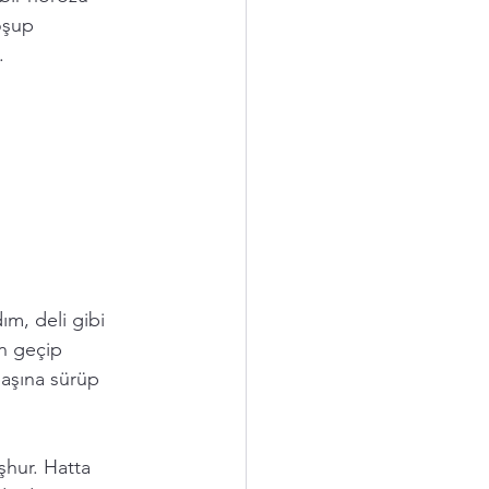
oşup 
. 
m, deli gibi 
an geçip 
aşına sürüp 
şhur. Hatta 