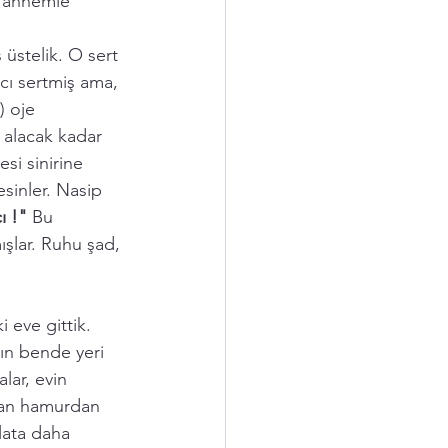
a annemle 
üstelik. O sert 
cı sertmiş ama, 
) oje 
 alacak kadar 
si sinirine 
inler. Nasip 
ı !"
 Bu 
şlar. Ruhu şad, 
 eve gittik. 
nın bende yeri 
ar, evin 
lan hamurdan 
plata daha 