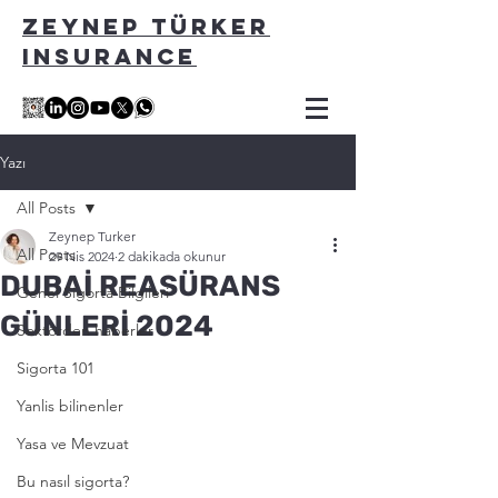
ZEYNEP TÜRKER
INSURANCE
Yazı
All Posts
Zeynep Turker
All Posts
29 Nis 2024
2 dakikada okunur
DUBAİ REASÜRANS
Genel Sigorta Bilgileri
GÜNLERİ 2024
Sektörden haberler
Sigorta 101
Yanlis bilinenler
Yasa ve Mevzuat
Bu nasıl sigorta?