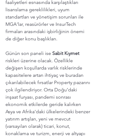
faaliyetleri esnasında karşılaştıkları 
lisanslama gereklilikleri, uyum 
standartları ve yönetişim sorunları ile 
MGA'lar, reasürörler ve InsurTech 
firmaları arasındaki işbirliğinin önemi 
de diğer konu başlıkları. 
Günün son paneli ise 
Sabit Kıymet
riskleri üzerine olacak. Özellikle 
değişen koşullarda varlık risklerinde 
kapasitelere artan ihtiyaç ve buradan 
çıkarılabilecek fırsatlar Property pazarını 
çok ilgilendiriyor. Orta Doğu’daki 
inşaat furyası, pandemi sonrası 
ekonomik etkilerde geride kalırken 
Asya ve Afrika'daki ülkelerindeki benzer 
yatırım artışları, yeni ve mevcut 
(varsayılan olarak) ticari, konut, 
konaklama ve turizm, enerji ve altyapı 