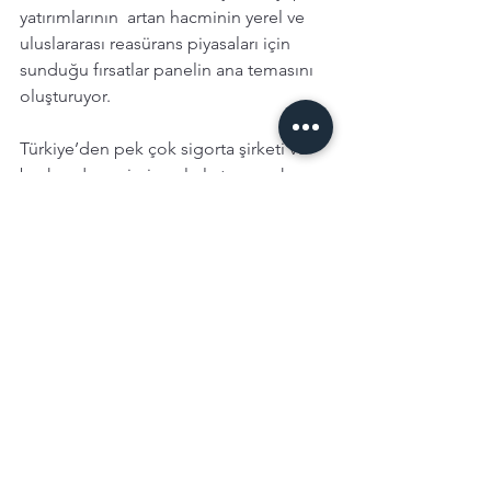
yatırımlarının  artan hacminin yerel ve 
uluslararası reasürans piyasaları için 
sunduğu fırsatlar panelin ana temasını 
oluşturuyor.
Türkiye’den pek çok sigorta şirketi ve 
broker da yeni piyasalarla tanışmak, 
Türkiye’deki mevcut ve yeni fırsatları 
anlatmak, iletişimi kuvvetlendirmek 
adına DWIC’de. Herkese başarılı ve 
verimli toplantılar diliyorum.
Yarın  Türkiye Risklerine ayrılmış özel bir 
oturum var. Konuşmacılar Uğur Gülen, 
Cenk Ecevit ve Atınç Yılmaz. Başarılar. 
DWIC etkinliklerine
 DIFC Linkedln
hesabından ulaşabilirsiniz.