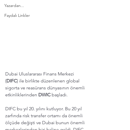
Yazardan...
Faydalı Linkler
Dubai Uluslararası Finans Merkezi 
(
DIFC
) ile birlikte düzenlenen global 
sigorta ve reasürans dünyasının önemli 
etkinliklerinden 
DWIC 
başladı. 
DIFC bu yıl 20. yılını kutluyor. Bu 20 yıl 
zarfında risk transfer ortamı da önemli 
ölçüde değişti ve Dubai bunun önemli 
merkezlerinden biri haline geldi. DIFC 