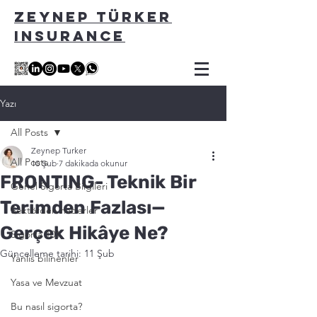
ZEYNEP TÜRKER
INSURANCE
Yazı
All Posts
Zeynep Turker
All Posts
10 Şub
7 dakikada okunur
FRONTING- Teknik Bir
Genel Sigorta Bilgileri
Terimden Fazlası—
Sektörden haberler
Gerçek Hikâye Ne?
Sigorta 101
Güncelleme tarihi:
11 Şub
Yanlis bilinenler
Yasa ve Mevzuat
Bu nasıl sigorta?