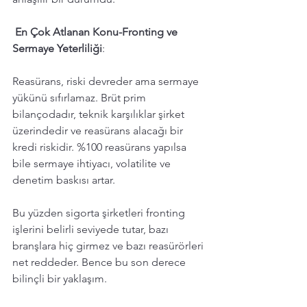
 En Çok Atlanan Konu-Fronting ve 
Sermaye Yeterliliği
: 
Reasürans, riski devreder ama sermaye 
yükünü sıfırlamaz. Brüt prim 
bilançodadır, teknik karşılıklar şirket 
üzerindedir ve reasürans alacağı bir 
kredi riskidir. %100 reasürans yapılsa 
bile sermaye ihtiyacı, volatilite ve 
denetim baskısı artar.
Bu yüzden sigorta şirketleri fronting 
işlerini belirli seviyede tutar, bazı 
branşlara hiç girmez ve bazı reasürörleri 
net reddeder. Bence bu son derece 
bilinçli bir yaklaşım. 