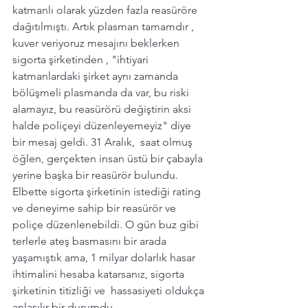
katmanlı olarak yüzden fazla reasüröre 
dağıtılmıştı. Artık plasman tamamdır , 
kuver veriyoruz mesajını beklerken 
sigorta şirketinden , "ihtiyari 
katmanlardaki şirket aynı zamanda 
bölüşmeli plasmanda da var, bu riski 
alamayız, bu reasürörü değiştirin aksi 
halde poliçeyi düzenleyemeyiz" diye 
bir mesaj geldi. 31 Aralık,  saat olmuş 
öğlen, gerçekten insan üstü bir çabayla 
yerine başka bir reasürör bulundu. 
Elbette sigorta şirketinin istediği rating 
ve deneyime sahip bir reasürör ve 
poliçe düzenlenebildi. O gün buz gibi 
terlerle ateş basmasını bir arada 
yaşamıştık ama, 1 milyar dolarlık hasar 
ihtimalini hesaba katarsanız, sigorta 
şirketinin titizliği ve  hassasiyeti oldukça 
anlaşılır bir durumdu. 