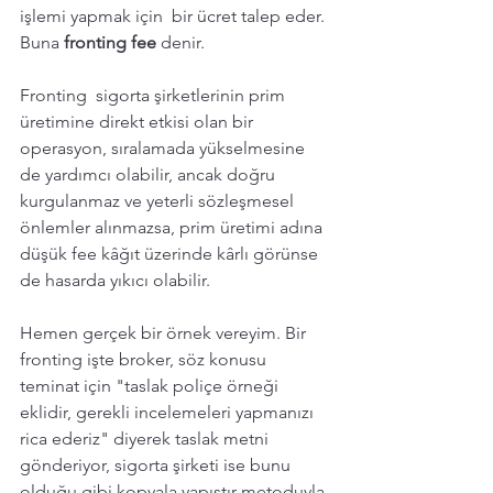
işlemi yapmak için  bir ücret talep eder. 
Buna 
fronting fee
 denir. 
Fronting  sigorta şirketlerinin prim 
üretimine direkt etkisi olan bir 
operasyon, sıralamada yükselmesine 
de yardımcı olabilir, ancak doğru 
kurgulanmaz ve yeterli sözleşmesel 
önlemler alınmazsa, prim üretimi adına 
düşük fee kâğıt üzerinde kârlı görünse 
de hasarda yıkıcı olabilir. 
Hemen gerçek bir örnek vereyim. Bir 
fronting işte broker, söz konusu 
teminat için "taslak poliçe örneği 
eklidir, gerekli incelemeleri yapmanızı 
rica ederiz" diyerek taslak metni 
gönderiyor, sigorta şirketi ise bunu 
olduğu gibi kopyala yapıştır metoduyla 