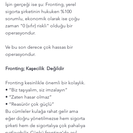
İşin gerçeği ise şu: Fronting, yerel 
sigorta şirketinin hukuken %100 
sorumlu, ekonomik olarak ise çoğu 
zaman "0 (sıfır) riskli" olduğu bir 
operasyondur. 
Ve bu son derece çok hassas bir 
operasyondur. 
Fronting; Kaşecilik  Değildir  
Fronting kesinlikle önemli bir kolaylık. 
• “Biz taşıyalım, siz imzalayın”
• “Zaten hasar olmaz”
• “Reasürör çok güçlü”
Bu cümleler kulağa rahat gelir ama 
eğer doğru yönetilmezse hem sigorta 
şirketi hem de sigortalıya çok pahalıya 
patlayabilir. Çünkü fronting’de asıl 