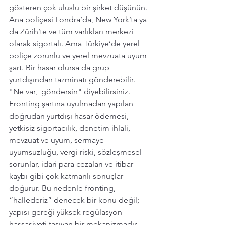
gösteren çok uluslu bir şirket düşünün. 
Ana poliçesi Londra’da, New York’ta ya 
da Zürih’te ve tüm varlıkları merkezi 
olarak sigortalı. Ama Türkiye’de yerel 
poliçe zorunlu ve yerel mevzuata uyum 
şart. Bir hasar olursa da grup 
yurtdışından tazminatı gönderebilir. 
"Ne var,  göndersin" diyebilirsiniz. 
Fronting şartına uyulmadan yapılan 
doğrudan yurtdışı hasar ödemesi, 
yetkisiz sigortacılık, denetim ihlali, 
mevzuat ve uyum, sermaye 
uyumsuzluğu, vergi riski, sözleşmesel 
sorunlar, idari para cezaları ve itibar 
kaybı gibi çok katmanlı sonuçlar 
doğurur. Bu nedenle fronting, 
“hallederiz” denecek bir konu değil; 
yapısı gereği yüksek regülasyon 
hassasiyeti taşıyan bir mekanizmadır.