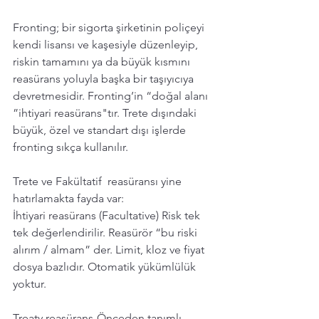
Fronting; bir sigorta şirketinin poliçeyi 
kendi lisansı ve kaşesiyle düzenleyip, 
riskin tamamını ya da büyük kısmını 
reasürans yoluyla başka bir taşıyıcıya 
devretmesidir. Fronting’in “doğal alanı 
”ihtiyari reasürans"tır. Trete dışındaki 
büyük, özel ve standart dışı işlerde 
fronting sıkça kullanılır.
Trete ve Fakültatif  reasüransı yine 
hatırlamakta fayda var:
İhtiyari reasürans (Facultative) Risk tek 
tek değerlendirilir. Reasürör “bu riski 
alırım / almam” der. Limit, kloz ve fiyat 
dosya bazlıdır. Otomatik yükümlülük 
yoktur.
Treaty reasürans-Önceden tanımlı 