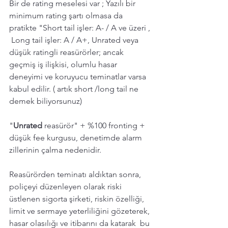
Bir de rating meselesi var ; Yazılı bir 
minimum rating şartı olmasa da 
pratikte "Short tail işler: A- / A ve üzeri , 
 Long tail işler: A / A+, Unrated veya 
düşük ratingli reasürörler; ancak 
geçmiş iş ilişkisi, olumlu hasar 
deneyimi ve koruyucu teminatlar varsa 
kabul edilir. ( artık short /long tail ne 
demek biliyorsunuz) 
"
Unrated 
reasürör" + %100 fronting + 
düşük fee kurgusu, denetimde alarm 
zillerinin çalma nedenidir. 
Reasürörden teminatı aldıktan sonra, 
poliçeyi düzenleyen olarak riski 
üstlenen sigorta şirketi, riskin özelliği, 
limit ve sermaye yeterliliğini gözeterek, 
hasar olasılığı ve itibarını da katarak  bu 