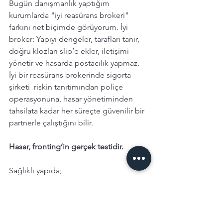
Bugün danışmanlık yaptığım 
kurumlarda "iyi reasürans brokeri" 
farkını net biçimde görüyorum. İyi 
broker: Yapıyı dengeler, tarafları tanır, 
doğru klozları slip’e ekler, iletişimi 
yönetir ve hasarda postacılık yapmaz. 
İyi bir reasürans brokerinde sigorta 
şirketi  riskin tanıtımından poliçe 
operasyonuna, hasar yönetiminden 
tahsilata kadar her süreçte güvenilir bir 
partnerle çalıştığını bilir. 
Hasar, fronting’in gerçek testidir.
Sağlıklı yapıda;
Hasar ihbarı sigorta şirketine gelir, 
dosya açılır, reasürör bilgilendirilir, 
ekspertiz ve tazminat süreçlerine aktif 
katılım sağlanır ve ödeme sigortalıya 