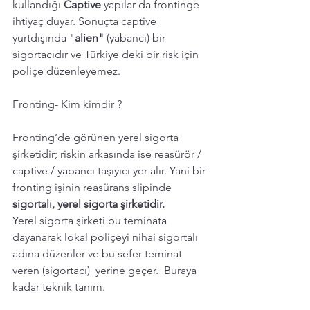
kullandığı 
Captive 
yapılar da frontinge 
ihtiyaç duyar. Sonuçta captive 
yurtdışında "
alien" 
(yabancı) bir 
sigortacıdır ve Türkiye deki bir risk için 
poliçe düzenleyemez. 
Fronting- Kim kimdir ? 
Fronting’de görünen yerel sigorta 
şirketidir; riskin arkasında ise reasürör / 
captive / yabancı taşıyıcı yer alır. Yani bir 
fronting işinin reasürans slipinde
sigortalı, yerel sigorta şirketidir.
Yerel sigorta şirketi bu teminata 
dayanarak lokal poliçeyi nihai sigortalı 
adına düzenler ve bu sefer teminat 
veren (sigortacı)  yerine geçer.  Buraya 
kadar teknik tanım.