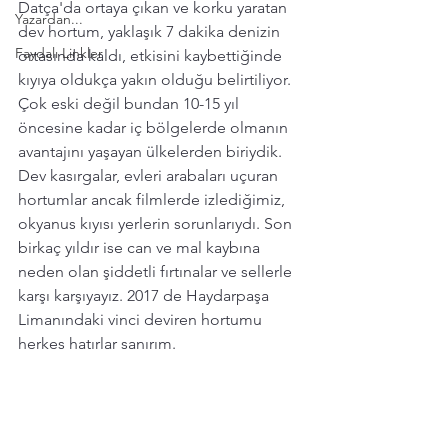
Datça'da ortaya çıkan ve korku yaratan 
Yazardan...
dev hortum, yaklaşık 7 dakika denizin 
Faydalı Linkler
ortasında kaldı, etkisini kaybettiğinde 
kıyıya oldukça yakın olduğu belirtiliyor.
Çok eski değil bundan 10-15 yıl 
öncesine kadar iç bölgelerde olmanın 
avantajını yaşayan ülkelerden biriydik. 
Dev kasırgalar, evleri arabaları uçuran 
hortumlar ancak filmlerde izlediğimiz, 
okyanus kıyısı yerlerin sorunlarıydı. Son 
birkaç yıldır ise can ve mal kaybına 
neden olan şiddetli fırtınalar ve sellerle 
karşı karşıyayız. 2017 de Haydarpaşa 
Limanındaki vinci deviren hortumu 
herkes hatırlar sanırım.