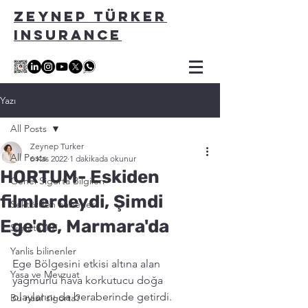
ZEYNEP TÜRKER
INSURANCE
Yazı
All Posts
Zeynep Turker
All Posts
6 Kas 2022
1 dakikada okunur
HORTUM- Eskiden
Genel Sigorta Bilgileri
filmlerdeydi, Şimdi
Sektörden haberler
Ege'de, Marmara'da
Sigorta 101
Yanlis bilinenler
Ege Bölgesini etkisi altına alan 
Yasa ve Mevzuat
yağmurlu hava korkutucu doğa 
olaylarını da beraberinde getirdi. 
Bu nasıl sigorta?