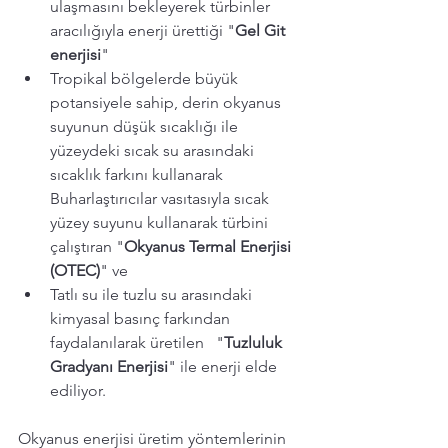
ulaşmasını bekleyerek türbinler 
aracılığıyla enerji ürettiği "
Gel Git 
enerjisi
" 
Tropikal bölgelerde büyük 
potansiyele sahip, derin okyanus 
suyunun düşük sıcaklığı ile 
yüzeydeki sıcak su arasındaki 
sıcaklık farkını kullanarak 
Buharlaştırıcılar vasıtasıyla sıcak 
yüzey suyunu kullanarak türbini 
çalıştıran "
Okyanus Termal Enerjisi 
(OTEC)
" ve 
Tatlı su ile tuzlu su arasındaki 
kimyasal basınç farkından 
faydalanılarak üretilen   "
Tuzluluk 
Gradyanı Enerjisi
" ile enerji elde 
ediliyor.  
Okyanus enerjisi üretim yöntemlerinin 