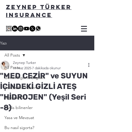
ZEYNEP TÜRKER
INSURANCE
Yazı
All Posts
Zeynep Turker
All Posts
11 Haz 2025
7 dakikada okunur
"MED CEZİR" ve SUYUN
Genel Sigorta Bilgileri
İÇİNDEKİ GİZLİ ATEŞ
Sektörden haberler
"HİDROJEN" (Yeşil Seri
Sigorta 101
-8)
Yanlis bilinenler
Yasa ve Mevzuat
Bu nasıl sigorta?