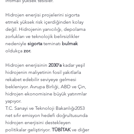
ihtimali yüksek tesisler.
Hidrojen enerjisi projelerini sigorta 
etmek yüksek risk içerdiğinden kolay 
değil. Hidrojenin yanıcılığı, depolama 
zorlukları ve teknolojik belirsizlikler  
nedeniyle 
sigorta 
teminatı 
bulmak 
oldukça 
zor. 
Hidrojen enerjisinin 
2030’a
 kadar yeşil 
hidrojenin maliyetinin fosil yakıtlarla 
rekabet edebilir seviyeye gelmesi 
bekleniyor. Avrupa Birliği, ABD ve Çin, 
hidrojen ekonomisine büyük yatırımlar 
yapıyor.
T.C. Sanayi ve Teknoloji Bakanlığı2053 
net sıfır emisyon hedefi doğrultusunda 
hidrojen enerjisini destekleyen 
politikalar geliştiriyor. 
TÜBİTAK
 ve diğer 