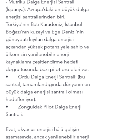
- Mutriku Dalga Enerjisi Santrali 
(İspanya): Avrupa’daki en büyük dalga 
enerjisi santrallerinden biri.
Türkiye'nin Batı Karadeniz, İstanbul 
Boğazı'nın kuzeyi ve Ege Denizi'nin 
güneybatı kıyıları dalga enerjisi 
açısından yüksek potansiyele sahip ve 
ülkemizin yenilenebilir enerji 
kaynaklarını çeşitlendirme hedefi 
doğrultusunda bazı pilot projeleri var. 
•	Ordu Dalga Enerji Santrali: (bu 
santral, tamamlandığında dünyanın en 
büyük dalga enerjisi santrali olması 
hedefleniyor).
•	Zonguldak Pilot Dalga Enerji 
Santrali: 
Evet, okyanus enerjisi hâlâ gelişim 
aşamasında, ancak yenilenebilir enerji 