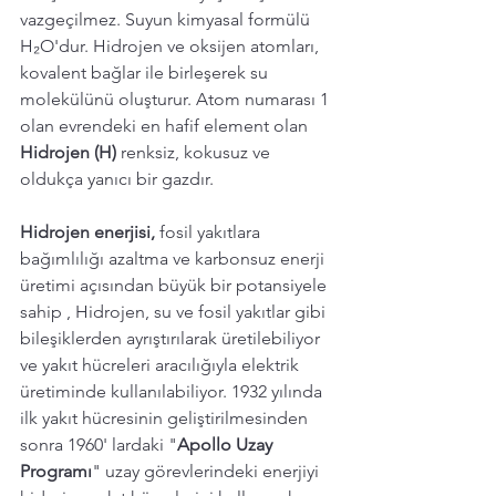
vazgeçilmez. Suyun kimyasal formülü 
H₂O'dur. Hidrojen ve oksijen atomları, 
kovalent bağlar ile birleşerek su 
molekülünü oluşturur. Atom numarası 1 
olan evrendeki en hafif element olan 
Hidrojen (H) 
renksiz, kokusuz ve 
oldukça yanıcı bir gazdır.
Hidrojen enerjisi,
 fosil yakıtlara 
bağımlılığı azaltma ve karbonsuz enerji 
üretimi açısından büyük bir potansiyele 
sahip , Hidrojen, su ve fosil yakıtlar gibi 
bileşiklerden ayrıştırılarak üretilebiliyor 
ve yakıt hücreleri aracılığıyla elektrik 
üretiminde kullanılabiliyor. 1932 yılında 
ilk yakıt hücresinin geliştirilmesinden 
sonra 1960' lardaki "
Apollo Uzay 
Programı
" uzay görevlerindeki enerjiyi 