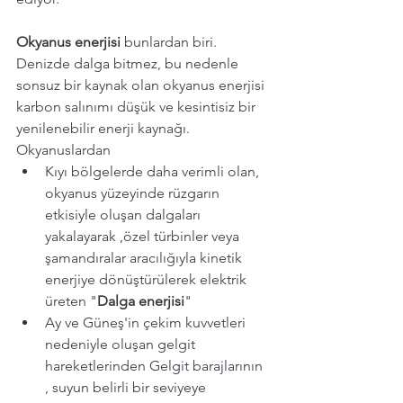
Okyanus enerjisi 
bunlardan biri. 
Denizde dalga bitmez, bu nedenle 
sonsuz bir kaynak olan okyanus enerjisi 
karbon salınımı düşük ve kesintisiz bir 
yenilenebilir enerji kaynağı. 
Okyanuslardan 
Kıyı bölgelerde daha verimli olan, 
okyanus yüzeyinde rüzgarın 
etkisiyle oluşan dalgaları 
yakalayarak ,özel türbinler veya 
şamandıralar aracılığıyla kinetik 
enerjiye dönüştürülerek elektrik 
üreten "
Dalga enerjisi
" 
Ay ve Güneş'in çekim kuvvetleri 
nedeniyle oluşan gelgit 
hareketlerinden Gelgit barajlarının 
, suyun belirli bir seviyeye 