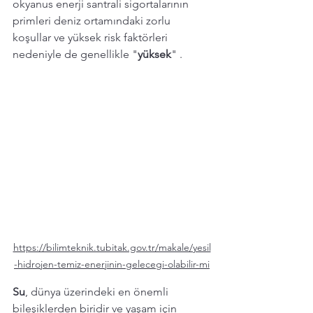
okyanus enerji santrali sigortalarının 
primleri deniz ortamındaki zorlu 
koşullar ve yüksek risk faktörleri 
nedeniyle de genellikle "
yüksek
" .
https://bilimteknik.tubitak.gov.tr/makale/yesil
-hidrojen-temiz-enerjinin-gelecegi-olabilir-mi
Su
, dünya üzerindeki en önemli 
bileşiklerden biridir ve yaşam için 