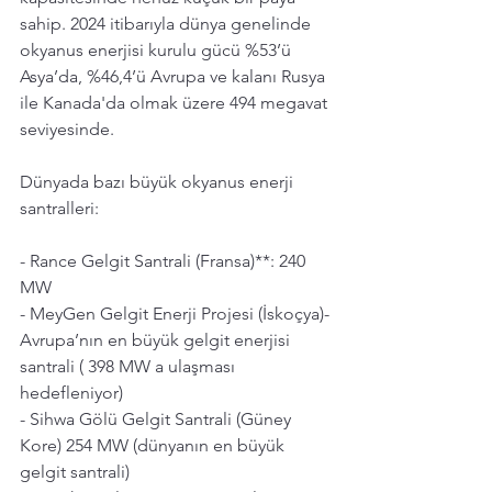
sahip. 2024 itibarıyla dünya genelinde 
okyanus enerjisi kurulu gücü %53’ü 
Asya’da, %46,4’ü Avrupa ve kalanı Rusya 
ile Kanada'da olmak üzere 494 megavat 
seviyesinde. 
Dünyada bazı büyük okyanus enerji 
santralleri:
- Rance Gelgit Santrali (Fransa)**: 240 
MW 
- MeyGen Gelgit Enerji Projesi (İskoçya)-
Avrupa’nın en büyük gelgit enerjisi 
santrali ( 398 MW a ulaşması 
hedefleniyor) 
- Sihwa Gölü Gelgit Santrali (Güney 
Kore) 254 MW (dünyanın en büyük 
gelgit santrali)