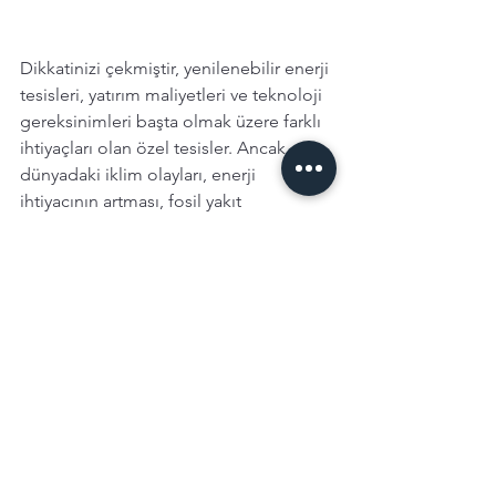
Dikkatinizi çekmiştir, yenilenebilir enerji 
tesisleri, yatırım maliyetleri ve teknoloji 
gereksinimleri başta olmak üzere farklı 
ihtiyaçları olan özel tesisler. Ancak 
dünyadaki iklim olayları, enerji 
ihtiyacının artması, fosil yakıt 
kaynaklarının sınırlı olması, temel  
sürdürülebilirlik adımlarından olan yeşil 
enerji üretiminin hızlanmasının başlıca 
nedeni. 
Ülkeler havadan, sudan, 
çöpten, okyanustan, kısaca enerji 
üretebilecek her kaynaktan 
faydalanmak için yıllardır büyük bir 
gayret içinde. 
Yaşanabilir, temiz ve yeşil bir dünya 
hedefi yanında bu kadar  yüksek 