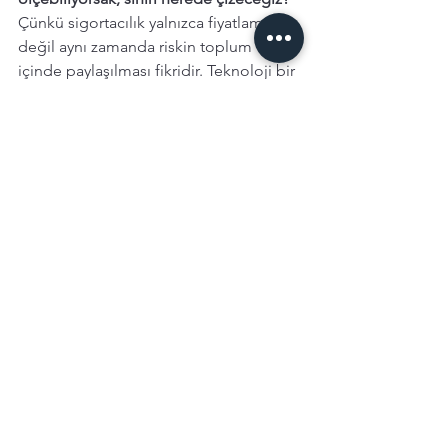
Çünkü sigortacılık yalnızca fiyatlama işi 
değil aynı zamanda riskin toplum 
içinde paylaşılması fikridir. Teknoloji bir 
gün herkesi kusursuza yakın ölçebilir 
hale gelirse, daha doğru fiyatlama elde 
edilir. 
Ama bunun karşılığında sigortacılığın 
temelindeki risk paylaşımı fikri neye 
dönüşecek. 
Belki de Minority Report'un asıl 
hatırlattığı geleceği tahmin edebilmek 
kadar, o bilgiyi ne kadar 
kullanacağımıza karar vermenin de 
önemli olduğu. 
Devletlerin son dönemde çocukları 
korumaya yönelik 
sosyal medya 