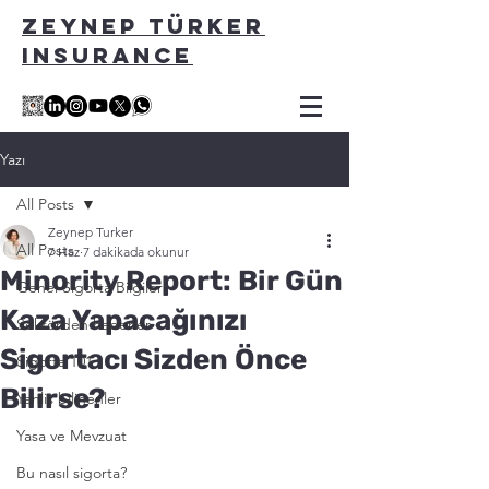
ZEYNEP TÜRKER
INSURANCE
Yazı
All Posts
Zeynep Turker
All Posts
7 Haz
7 dakikada okunur
Minority Report: Bir Gün
Genel Sigorta Bilgileri
Kaza Yapacağınızı
Sektörden haberler
Sigortacı Sizden Önce
Sigorta 101
Bilirse?
Yanlis bilinenler
Yasa ve Mevzuat
Bu nasıl sigorta?