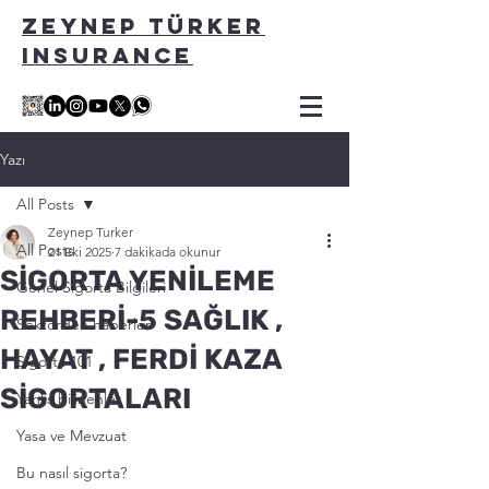
ZEYNEP TÜRKER
INSURANCE
Yazı
All Posts
Zeynep Turker
All Posts
21 Eki 2025
7 dakikada okunur
SİGORTA YENİLEME
Genel Sigorta Bilgileri
REHBERİ-5 SAĞLIK ,
Sektörden haberler
HAYAT , FERDİ KAZA
Sigorta 101
SİGORTALARI
Yanlis bilinenler
Yasa ve Mevzuat
Bu nasıl sigorta?