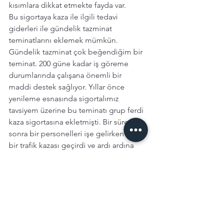
kısımlara dikkat etmekte fayda var. 
Bu sigortaya kaza ile ilgili tedavi 
giderleri ile gündelik tazminat 
teminatlarını eklemek mümkün. 
Gündelik tazminat çok beğendiğim bir 
teminat. 200 güne kadar iş göreme 
durumlarında çalışana önemli bir 
maddi destek sağlıyor. Yıllar önce 
yenileme esnasında sigortalımız 
tavsiyem üzerine bu teminatı grup ferdi 
kaza sigortasına ekletmişti. Bir süre 
sonra bir personelleri işe gelirken kötü 
bir trafik kazası geçirdi ve ardı ardına 
ameliyatlar nedeniyle uzun süre işe 
gidemedi. Böyle durumlarda maaşımız 
da azalıyor biliyorsunuz. Ancak bu 
gündelik tazminat teminatı sayesinde 
her ay eline geçen belirli bir miktar 
para, hem harcamaları hem de yaşam 