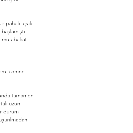
 ve pahalı uçak 
 başlamıştı. 
i mutabakat 
Tam üzerine 
umunda tamamen 
talı uzun 
bir durum 
aştırılmadan 