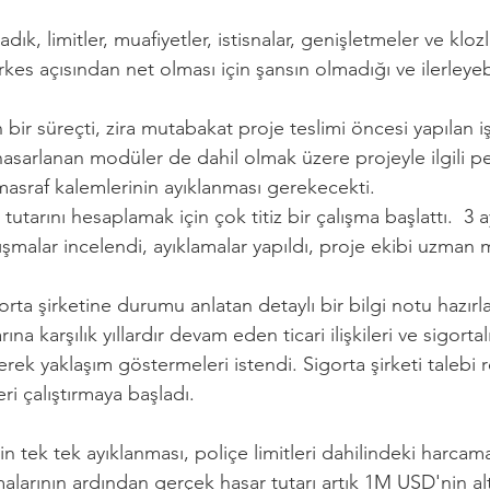
k, limitler, muafiyetler, istisnalar, genişletmeler ve klozl
rkes açısından net olması için şansın olmadığı ve ilerleye
bir süreçti, zira mutabakat proje teslimi öncesi yapılan i
hasarlanan modüler de dahil olmak üzere projeyle ilgili p
asraf kalemlerinin ayıklanması gerekecekti. 
utarını hesaplamak için çok titiz bir çalışma başlattı.  3 ay
alar incelendi, ayıklamalar yapıldı, proje ekibi uzman mal
orta şirketine durumu anlatan detaylı bir bilgi notu hazırl
ına karşılık yıllardır devam eden ticari ilişkileri ve sigortal
zilerek yaklaşım göstermeleri istendi. Sigorta şirketi tale
ri çalıştırmaya başladı. 
rin tek tek ayıklanması, poliçe limitleri dahilindeki harcam
larının ardından gerçek hasar tutarı artık 1M USD'nin alt