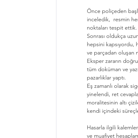
Önce poliçeden başladı
inceledik,  resmin he
noktaları tespit ettik.
Sonrası oldukça uzun 
hepsini kapsıyordu, 
ve parçadan oluşan m
Eksper zararın doğru t
tüm doküman ve yazışm
pazarlıklar yaptı. 
Eş zamanlı olarak sig
yinelendi, ret cevaplar
moralitesinin altı çi
kendi içindeki süreçle
Hasarla ilgili kalemle
ve muafiyet hesaplama