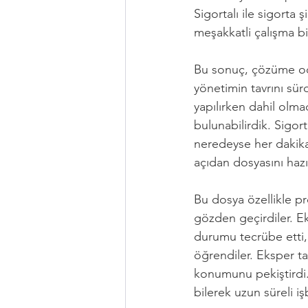
Sigortalı ile sigorta
meşakkatli çalışma b
Bu sonuç, çözüme odak
yönetimin tavrını sür
yapılırken dahil olma
bulunabilirdik. Sigor
neredeyse her dakika 
açıdan dosyasını hazı
Bu dosya özellikle pro
gözden geçirdiler. Ek
durumu tecrübe etti
öğrendiler. Eksper ta
konumunu pekiştirdi. S
bilerek uzun süreli iş