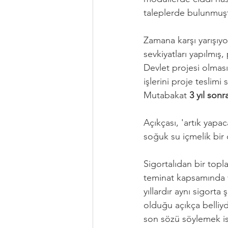
taleplerde bulunmuşt
Zamana karşı yarışıyor
sevkiyatları yapılmış,
Devlet projesi olmas
işlerini proje teslimi
Mutabakat 
3 yıl sonr
Açıkçası, 'artık yap
soğuk su içmelik bir
Sigortalıdan bir top
teminat kapsamında ve
yıllardır aynı sigorta
olduğu açıkça belliyd
son sözü söylemek i