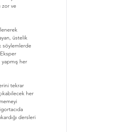
 zor ve 
klenerek 
yan, üstelik 
ik söylemlerde 
 Eksper 
e yapmış her 
rini tekrar 
çıkabilecek her 
ememeyi 
igortacıda  
kardığı dersleri 