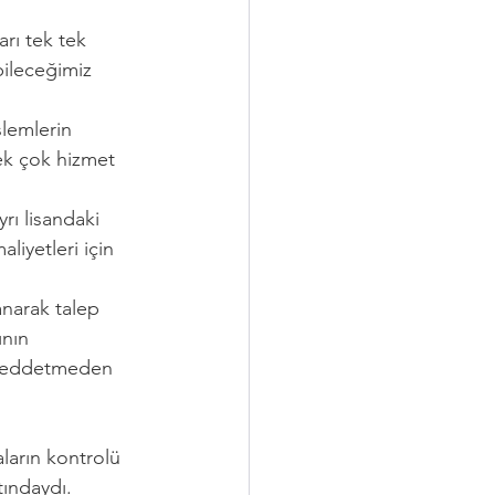
arı tek tek 
bileceğimiz 
şlemlerin 
ek çok hizmet 
rı lisandaki 
iyetleri için 
anarak talep 
ının 
bi reddetmeden 
aların kontrolü 
ındaydı. 