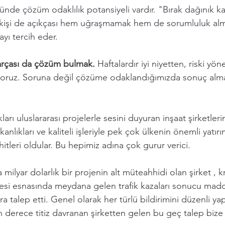
ünde çözüm odaklılık potansiyeli vardır. "Bırak dağınık k
 kişi de açıkçası hem uğraşmamak hem de sorumluluk alm
ı tercih eder. 
parçası da çözüm bulmak. 
Haftalardır iyi niyetten, riski yö
iyoruz. Soruna değil çözüme odaklandığımızda sonuç alm
ları uluslararası projelerle sesini duyuran inşaat şirketlerim
kanlıkları ve kaliteli işleriyle pek çok ülkenin önemli yatırı
itleri oldular. Bu hepimiz adına çok gurur verici. 
 milyar dolarlık bir projenin alt müteahhidi olan şirket , kr
esi esnasında meydana gelen trafik kazaları sonucu maddi
a talep etti. Genel olarak her türlü bildirimini düzenli yapa
 derece titiz davranan şirketten gelen bu geç talep bize 