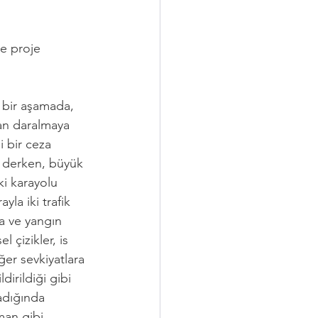
e proje 
ı bir aşamada, 
an daralmaya 
 bir ceza 
r derken, büyük 
ki karayolu 
la iki trafik 
za ve yangın 
 çizikler, is 
ğer sevkiyatlara 
irildiği gibi 
adığında  
an gibi  