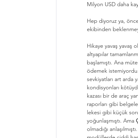
Milyon USD daha kay
Hep diyoruz ya, önce 
ekibinden beklenmeye
Hikaye yavaş yavaş ol
altyapılar tamamlanm
başlamıştı. Ana mütea
ödemek istemiyordu. 
sevkiyatları art arda
kondisyonları kötüydü
kazası bir de araç yan
raporları gibi belgele
lekesi gibi küçük sor
yoğunlaşmıştı. Ama 
olmadığı anlaşılmıştı
modüllerde ciddi has