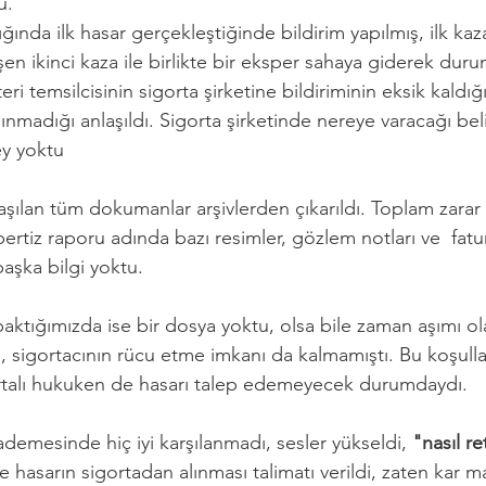
u. 
ğında ilk hasar gerçekleştiğinde bildirim yapılmış, ilk ka
en ikinci kaza ile birlikte bir eksper sahaya giderek durum
i temsilcisinin sigorta şirketine bildiriminin eksik kaldığı
ınmadığı anlaşıldı. Sigorta şirketinde nereye varacağı belir
ey yoktu
ılan tüm dokumanlar arşivlerden çıkarıldı. Toplam zarar
ertiz raporu adında bazı resimler, gözlem notları ve  fatur
aşka bilgi yoktu. 
baktığımızda ise bir dosya yoktu, olsa bile zaman aşımı olan
u, sigortacının rücu etme imkanı da kalmamıştı. Bu koşull
rtalı hukuken de hasarı talep edemeyecek durumdaydı. 
emesinde hiç iyi karşılanmadı, sesler yükseldi, 
"nasıl re
e hasarın sigortadan alınması talimatı verildi, zaten kar ma