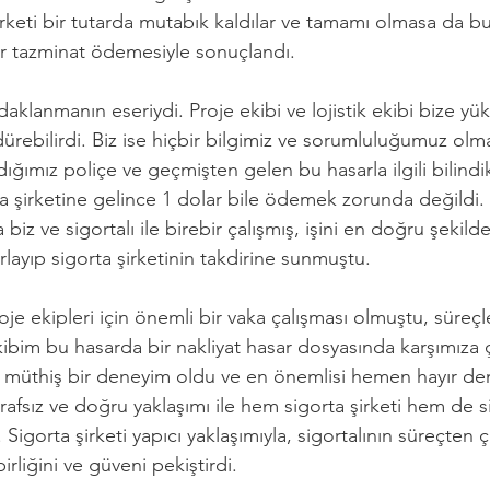
 şirketi bir tutarda mutabık kaldılar ve tamamı olmasa da bu
ir tazminat ödemesiyle sonuçlandı. 
lanmanın eseriydi. Proje ekibi ve lojistik ekibi bize yü
dürebilirdi. Biz ise hiçbir bilgimiz ve sorumluluğumuz olma
dığımız poliçe ve geçmişten gelen bu hasarla ilgili bilind
ta şirketine gelince 1 dolar bile ödemek zorunda değildi.
biz ve sigortalı ile birebir çalışmış, işini en doğru şekild
rlayıp sigorta şirketinin takdirine sunmuştu. 
je ekipleri için önemli bir vaka çalışması olmuştu, süreçle
ibim bu hasarda bir nakliyat hasar dosyasında karşımıza 
, müthiş bir deneyim oldu ve en önemlisi hemen hayır d
rafsız ve doğru yaklaşımı ile hem sigorta şirketi hem de s
igorta şirketi yapıcı yaklaşımıyla, sigortalının süreçten çı
birliğini ve güveni pekiştirdi.