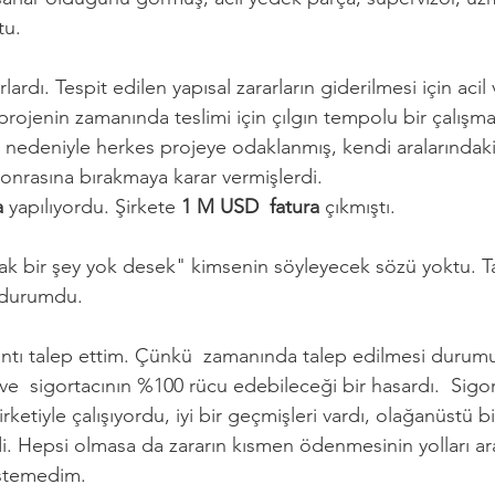
u. 
lardı. Tespit edilen yapısal zararların giderilmesi için acil
 projenin zamanında teslimi için çılgın tempolu bir çalışma
ı nedeniyle herkes projeye odaklanmış, kendi aralarındak
 sonrasına bırakmaya karar vermişlerdi. 
a
 yapılıyordu. Şirkete 
1 M USD  fatura 
çıkmıştı.
acak bir şey yok desek" kimsenin söyleyecek sözü yoktu. 
 durumdu. 
lantı talep ettim. Çünkü  zamanında talep edilmesi dur
  sigortacının %100 rücu edebileceği bir hasardı.  Sigor
 şirketiyle çalışıyordu, iyi bir geçmişleri vardı, olağanüstü 
i. Hepsi olmasa da zararın kısmen ödenmesinin yolları ar
stemedim. 