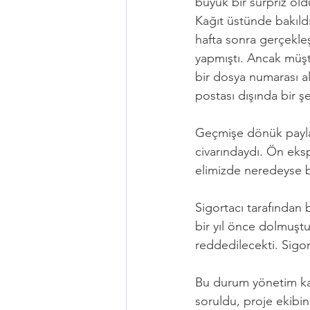
büyük bir sürpriz old
Kağıt üstünde bakıldı
hafta sonra gerçekleş
yapmıştı. Ancak müşter
bir dosya numarası al
postası dışında bir ş
Geçmişe dönük paylaş
civarındaydı. Ön eksp
elimizde neredeyse b
Sigortacı tarafından 
bir yıl önce dolmuşt
reddedilecekti. Sigo
Bu durum yönetim kad
soruldu, proje ekibin