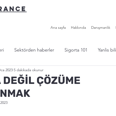
URANCE
Ana sayfa
Hakkında
Danışmanlık
ri
Sektörden haberler
Sigorta 101
Yanlis bi
Oca 2023
5 dakikada okunur
l sigorta?
Yazardan...
Faydalı Linkler
 DEĞİL ÇÖZÜME
ANMAK
 2023