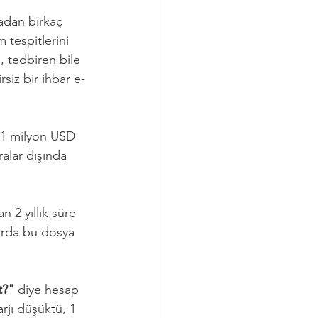
zadan birkaç 
 tespitlerini 
, tedbiren bile 
siz bir ihbar e-
 1 milyon USD 
alar dışında 
 2 yıllık süre 
arda bu dosya 
t?"
 diye hesap 
rjı düşüktü, 1 