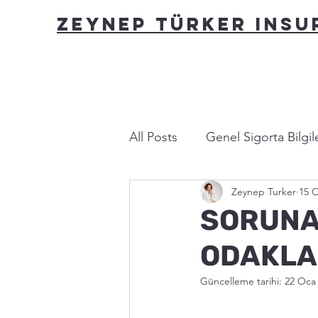
ZEYNEP TÜRKER INS
All Posts
Genel Sigorta Bilgile
Zeynep Turker
15 
Yasa ve Mevzuat
Bu nası
SORUNA
ODAKL
Güncelleme tarihi:
22 Oca