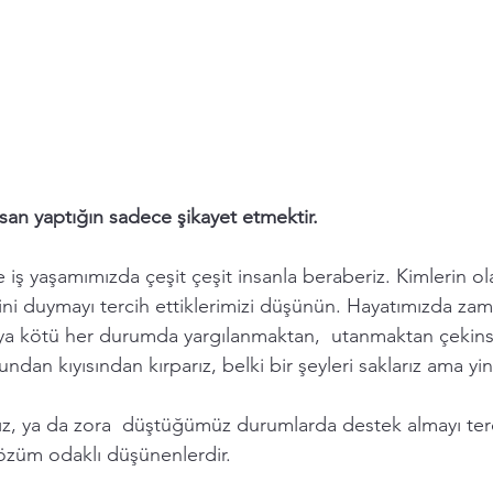
an yaptığın sadece şikayet etmektir. 
 ve iş yaşamımızda çeşit çeşit insanla beraberiz. Kimlerin ol
rini duymayı tercih ettiklerimizi düşünün. Hayatımızda zam
eya kötü her durumda yargılanmaktan,  utanmaktan çekins
ndan kıyısından kırparız, belki bir şeyleri saklarız ama yin
z, ya da zora  düştüğümüz durumlarda destek almayı terc
özüm odaklı düşünenlerdir. 