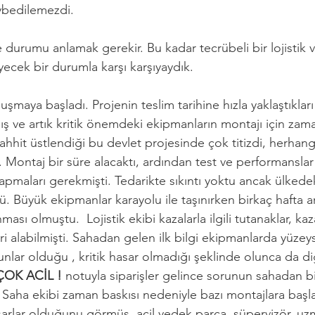
bedilemezdi. 
durumu anlamak gerekir. Bu kadar tecrübeli bir lojistik v
cek bir durumla karşı karşıyaydık. 
uşmaya başladı. Projenin teslim tarihine hızla yaklaştıklar
ış ve artık kritik önemdeki ekipmanların montajı için zam
hhit üstlendiği bu devlet projesinde çok titizdi, herhangi
Montaj bir süre alacaktı, ardından test ve performansla
 yapmaları gerekmişti. Tedarikte sıkıntı yoktu ancak ülkede
. Büyük ekipmanlar karayolu ile taşınırken birkaç hafta aray
ması olmuştu.  Lojistik ekibi kazalarla ilgili tutanaklar, ka
ri alabilmişti. Sahadan gelen ilk bilgi ekipmanlarda yüzeysel
unlar olduğu , kritik hasar olmadığı şeklinde olunca da di
ÇOK ACİL !
 notuyla siparişler gelince sorunun sahadan bild
. Saha ekibi zaman baskısı nedeniyle bazı montajlara başl
arlar olduğunu görmüş, acil yedek parça, süpervizör, uzm