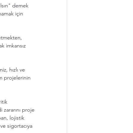
alsın" demek 
amak için 
netmekten, 
ak imkansız 
iz, hızlı ve 
m projelerinin 
itik 
 zararını proje 
n, lojistik 
ve sigortacıya 