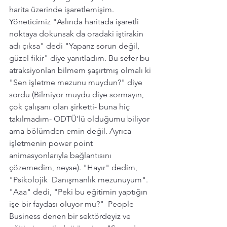
harita üzerinde işaretlemişim. 
Yöneticimiz "Aslında haritada işaretli 
noktaya dokunsak da oradaki iştirakin 
adı çıksa" dedi "Yaparız sorun değil, 
güzel fikir" diye yanıtladım. Bu sefer bu 
atraksiyonları bilmem şaşırtmış olmalı ki 
"Sen işletme mezunu muydun?" diye 
sordu (Bilmiyor muydu diye sormayın, 
çok çalışanı olan şirketti- buna hiç 
takılmadım- ODTÜ'lü olduğumu biliyor 
ama bölümden emin değil. Ayrıca 
işletmenin power point 
animasyonlarıyla bağlantısını 
çözemedim, neyse). "Hayır" dedim, 
"Psikolojik  Danışmanlık mezunuyum". 
"Aaa" dedi, "Peki bu eğitimin yaptığın 
işe bir faydası oluyor mu?"  People 
Business denen bir sektördeyiz ve 