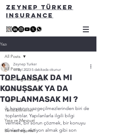
ZEYNEP TÜRKER
INSURANCE
Yazı
All Posts
Zeynep Turker
All Posts
17 Eyl 2023
5 dakikada okunur
TOPLANSAK DA MI
Genel Sigorta Bilgileri
KONUŞSAK YA DA
Sektörden haberler
TOPLANMASAK MI ?
Sigorta 101
İş hayatının vazgeçilmezlerinden biri de 
Yanlis bilinenler
toplantılar. Yapılanlarla ilgili bilgi 
Yasa ve Mevzuat
vermek, bir sorun çözmek, bir konuyu 
dinlemek, aksiyon almak gibi son 
Bu nasıl sigorta?