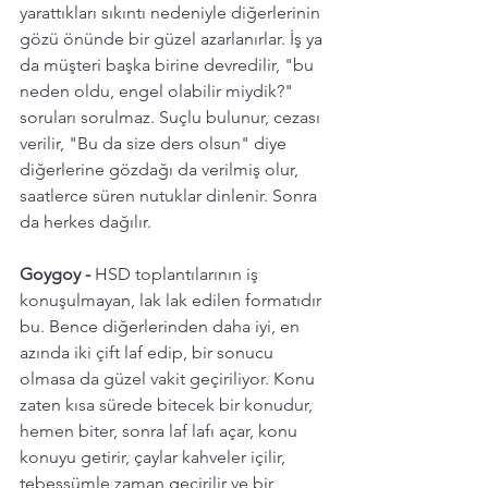
yarattıkları sıkıntı nedeniyle diğerlerinin 
gözü önünde bir güzel azarlanırlar. İş ya 
da müşteri başka birine devredilir, "bu 
neden oldu, engel olabilir miydik?" 
soruları sorulmaz. Suçlu bulunur, cezası 
verilir, "Bu da size ders olsun" diye 
diğerlerine gözdağı da verilmiş olur, 
saatlerce süren nutuklar dinlenir. Sonra 
da herkes dağılır. 
Goygoy - 
HSD toplantılarının iş 
konuşulmayan, lak lak edilen formatıdır 
bu. Bence diğerlerinden daha iyi, en 
azında iki çift laf edip, bir sonucu 
olmasa da güzel vakit geçiriliyor. Konu 
zaten kısa sürede bitecek bir konudur, 
hemen biter, sonra laf lafı açar, konu 
konuyu getirir, çaylar kahveler içilir, 
tebessümle zaman geçirilir ve bir 