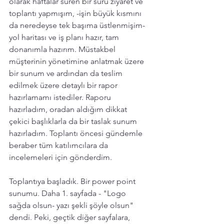
olarak haftalar süren bir sürü ziyaret ve 
toplantı yapmışım, -işin büyük kısmını 
da neredeyse tek başıma üstlenmişim-  
yol haritası ve iş planı hazır, tam 
donanımla hazırım. Müstakbel 
müşterinin yönetimine anlatmak üzere 
bir sunum ve ardından da teslim 
edilmek üzere detaylı bir rapor 
hazırlamamı istediler. Raporu 
hazırladım, oradan aldığım dikkat 
çekici başlıklarla da bir taslak sunum 
hazırladım. Toplantı öncesi gündemle 
beraber tüm katılımcılara da 
incelemeleri için gönderdim. 
Toplantıya başladık. Bir power point 
sunumu. Daha 1. sayfada - "Logo 
sağda olsun- yazı şekli şöyle olsun" 
dendi. Peki, geçtik diğer sayfalara, 