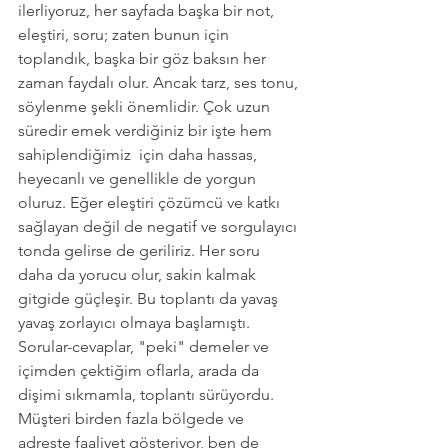
ilerliyoruz, her sayfada başka bir not, 
eleştiri, soru; zaten bunun için 
toplandık, başka bir göz baksın her 
zaman faydalı olur. Ancak tarz, ses tonu, 
söylenme şekli önemlidir. Çok uzun 
süredir emek verdiğiniz bir işte hem 
sahiplendiğimiz  için daha hassas, 
heyecanlı ve genellikle de yorgun 
oluruz. Eğer eleştiri çözümcü ve katkı 
sağlayan değil de negatif ve sorgulayıcı 
tonda gelirse de geriliriz. Her soru 
daha da yorucu olur, sakin kalmak 
gitgide güçleşir. Bu toplantı da yavaş 
yavaş zorlayıcı olmaya başlamıştı. 
Sorular-cevaplar, "peki" demeler ve 
içimden çektiğim oflarla, arada da 
dişimi sıkmamla, toplantı sürüyordu. 
Müşteri birden fazla bölgede ve 
adreste faaliyet gösteriyor, ben de 