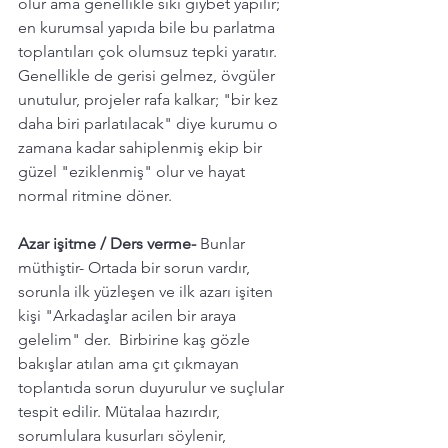
olur ama genellikle sıkı gıybet yapılır; 
en kurumsal yapıda bile bu parlatma 
toplantıları çok olumsuz tepki yaratır. 
Genellikle de gerisi gelmez, övgüler 
unutulur, projeler rafa kalkar; "bir kez 
daha biri parlatılacak" diye kurumu o 
zamana kadar sahiplenmiş ekip bir 
güzel "eziklenmiş" olur ve hayat 
normal ritmine döner.
Azar işitme / Ders verme- 
Bunlar 
müthiştir- Ortada bir sorun vardır, 
sorunla ilk yüzleşen ve ilk azarı işiten 
kişi "Arkadaşlar acilen bir araya 
gelelim" der.  Birbirine kaş gözle 
bakışlar atılan ama çıt çıkmayan 
toplantıda sorun duyurulur ve suçlular 
tespit edilir. Mütalaa hazırdır, 
sorumlulara kusurları söylenir, 