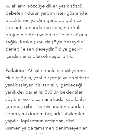
kulaklarını sözcüye diker, yazık sözcü 
debelenir durur, yardım ister gözleriyle, 
o beklenen yardım genelde gelmez. 
Toplantı sonunda kan ter içinde kalır, 
projenin diğer üyeleri de "eline ağzına 
sağlık, keşke şunu da şöyle deseydin" 
derler; "e sen deseydin" diye geçirir 
içinden ama olan olmuştur artık. 
Parlatma -
 Ah işte bunlara bayılıyorum. 
Ekip çağırılır, yeni bir proje ya da şirkete 
yeni başlayan biri tanıtılır,  getireceği 
yenilikler parlatılır, övülür, beklentiler 
söylenir ve - o zamana kadar yapılanlar 
çöpmüş gibi - "eskiyi unutun bundan 
sonra yeni dönem başladı" söylemleri 
yapılır. Toplantının ardından, fikri 
kısmen ya da tamamen benimseyenler 