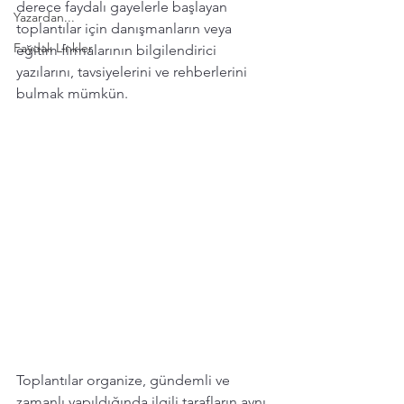
derece faydalı gayelerle başlayan 
Yazardan...
toplantılar için danışmanların veya 
Faydalı Linkler
eğitim firmalarının bilgilendirici 
yazılarını, tavsiyelerini ve rehberlerini 
bulmak mümkün.
Toplantılar organize, gündemli ve 
zamanlı yapıldığında ilgili tarafların aynı 