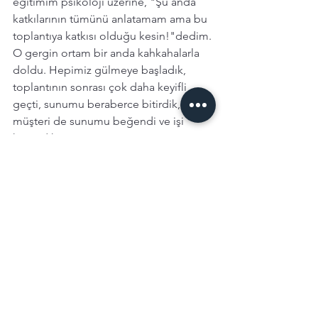
eğitimim psikoloji üzerine, "Şu anda 
katkılarının tümünü anlatamam ama bu 
toplantıya katkısı olduğu kesin!"dedim. 
O gergin ortam bir anda kahkahalarla 
doldu. Hepimiz gülmeye başladık, 
toplantının sonrası çok daha keyifli 
geçti, sunumu beraberce bitirdik, 
müşteri de sunumu beğendi ve işi 
kazandık. 
Çevrimiçi toplantılar saydıklarımızın 
çoğunu ender ya da yaşadığımız 