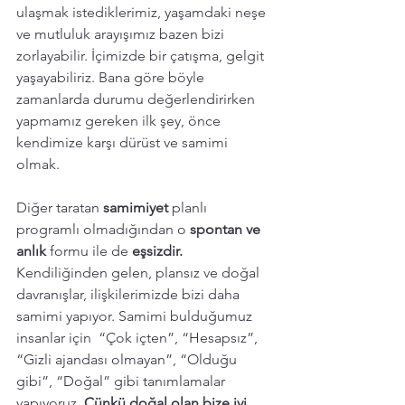
ulaşmak istediklerimiz, yaşamdaki neşe 
ve mutluluk arayışımız bazen bizi 
zorlayabilir. İçimizde bir çatışma, gelgit 
yaşayabiliriz. Bana göre böyle 
zamanlarda durumu değerlendirirken  
yapmamız gereken ilk şey, önce 
kendimize karşı dürüst ve samimi 
olmak.
Diğer taratan
 samimiyet
 planlı 
programlı olmadığından o
 spontan ve 
anlık 
formu ile de
 eşsizdir. 
Kendiliğinden gelen, plansız ve doğal 
davranışlar, ilişkilerimizde bizi daha 
samimi yapıyor. Samimi bulduğumuz 
insanlar için  “Çok içten”, “Hesapsız”, 
“Gizli ajandası olmayan”, “Olduğu 
gibi”, “Doğal” gibi tanımlamalar 
yapıyoruz. 
Çünkü doğal olan bize iyi 