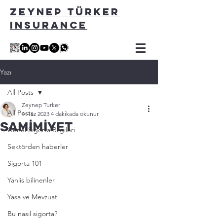
ZEYNEP TÜRKER
INSURANCE
Yazı
All Posts
Zeynep Turker
All Posts
4 Haz 2023
4 dakikada okunur
SAMİMİYET
Genel Sigorta Bilgileri
Sektörden haberler
Sigorta 101
Yanlis bilinenler
Yasa ve Mevzuat
Bu nasıl sigorta?