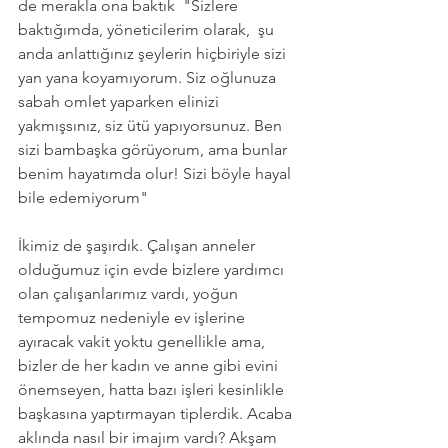
de merakla ona baktık  "Sizlere 
baktığımda, yöneticilerim olarak,  şu 
anda anlattığınız şeylerin hiçbiriyle sizi 
yan yana koyamıyorum. Siz oğlunuza 
sabah omlet yaparken elinizi 
yakmışsınız, siz ütü yapıyorsunuz. Ben 
sizi bambaşka görüyorum, ama bunlar 
benim hayatımda olur! Sizi böyle hayal 
bile edemiyorum"
İkimiz de şaşırdık. Çalışan anneler 
olduğumuz için evde bizlere yardımcı 
olan çalışanlarımız vardı, yoğun 
tempomuz nedeniyle ev işlerine 
ayıracak vakit yoktu genellikle ama, 
bizler de her kadın ve anne gibi evini 
önemseyen, hatta bazı işleri kesinlikle 
başkasına yaptırmayan tiplerdik. Acaba 
aklında nasıl bir imajım vardı? Akşam 