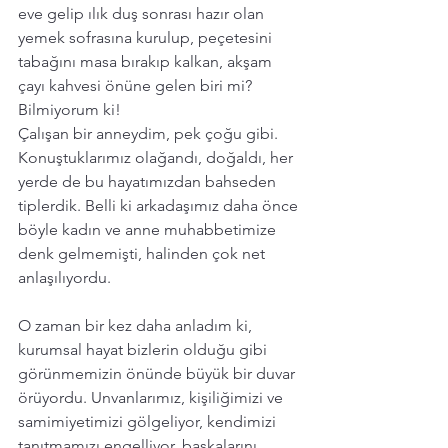
eve gelip ılık duş sonrası hazır olan 
yemek sofrasına kurulup, peçetesini 
tabağını masa bırakıp kalkan, akşam 
çayı kahvesi önüne gelen biri mi? 
Bilmiyorum ki! 
Çalışan bir anneydim, pek çoğu gibi. 
Konuştuklarımız olağandı, doğaldı, her 
yerde de bu hayatımızdan bahseden 
tiplerdik. Belli ki arkadaşımız daha önce 
böyle kadın ve anne muhabbetimize 
denk gelmemişti, halinden çok net 
anlaşılıyordu. 
O zaman bir kez daha anladım ki, 
kurumsal hayat bizlerin olduğu gibi 
görünmemizin önünde büyük bir duvar 
örüyordu. Unvanlarımız, kişiliğimizi ve 
samimiyetimizi gölgeliyor, kendimizi 
tanıtmamızı engelliyor, başkalarını 