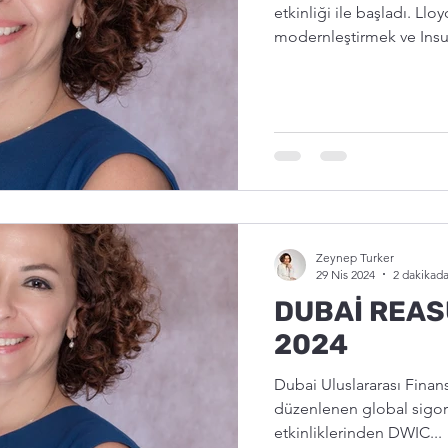
etkinliği ile başladı. Llo
modernleştirmek ve Insur
Zeynep Turker
29 Nis 2024
2 dakikad
DUBAİ REAS
2024
Dubai Uluslararası Finans
düzenlenen global sigor
etkinliklerinden DWIC...