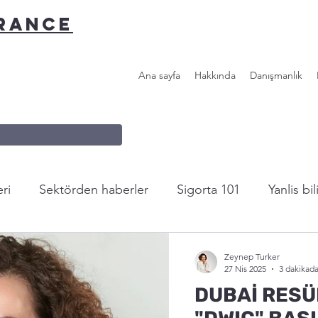
URANCE
Ana sayfa
Hakkında
Danışmanlık
ri
Sektörden haberler
Sigorta 101
Yanlis bi
n...
Faydalı Linkler
Zeynep Turker
27 Nis 2025
3 dakikad
DUBAİ RESÜ