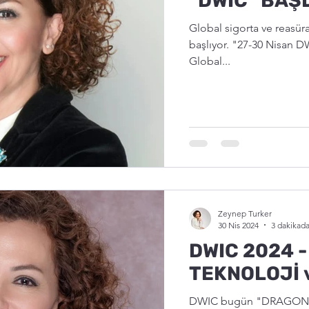
"DWIC" BAŞ
Global sigorta ve reasür
başlıyor. "27-30 Nisan 
Global...
Zeynep Turker
30 Nis 2024
3 dakikad
DWIC 2024 -
TEKNOLOJİ 
DWIC bugün "DRAGONS