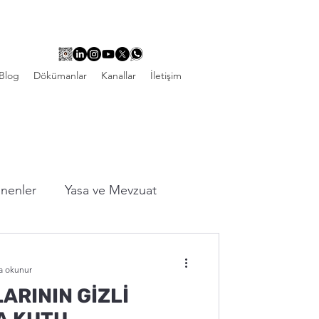
Blog
Dökümanlar
Kanallar
İletişim
linenler
Yasa ve Mevzuat
a okunur
ARININ GİZLİ