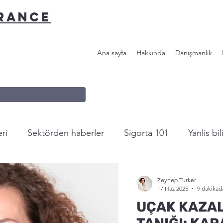
URANCE
Ana sayfa
Hakkında
Danışmanlık
ri
Sektörden haberler
Sigorta 101
Yanlis bi
n...
Faydalı Linkler
Zeynep Turker
17 Haz 2025
9 dakikad
UÇAK KAZAL