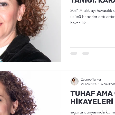
TANIĞI: KA
2024 Aralık ayı havacılık 
üzücü haberler ardı ard
havacılık...
Zeynep Turker
24 Kas 2024
6 dakikad
TUHAF AMA 
HİKAYELERİ
sigorta dünyasında komik 