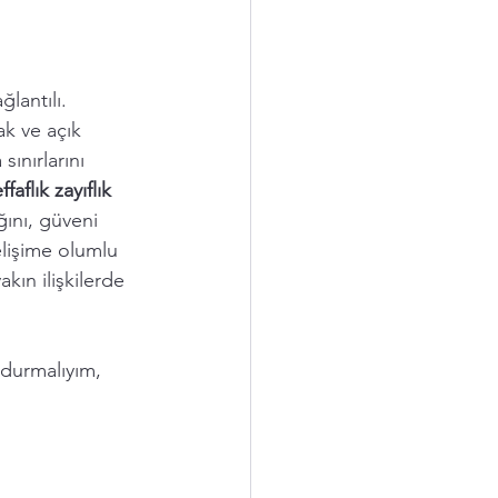
lantılı. 
k ve açık 
ınırlarını 
aflık zayıflık 
ğını, güveni 
gelişime olumlu 
akın ilişkilerde 
durmalıyım, 