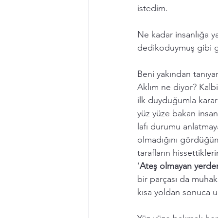
istedim. 
Ne kadar insanlığa y
dedikoduymuş gibi gös
Beni yakından tanıyan
Aklım ne diyor? Kalb
ilk duyduğumla karar
yüz yüze bakan insanl
lafı durumu anlatmay
olmadığını gördüğüm 
tarafların hissettikle
'
Ateş olmayan yerde
bir parçası da muhak
kısa yoldan sonuca ul