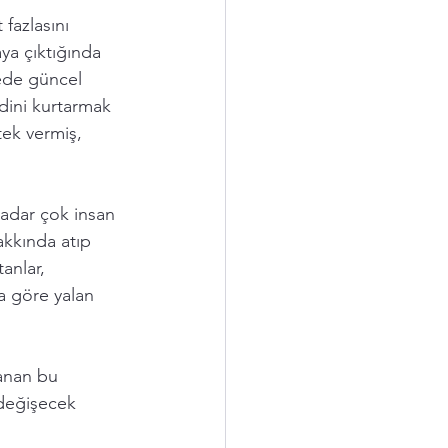
fazlasını 
aya çıktığında 
yede güncel 
dini kurtarmak 
tek vermiş, 
kadar çok insan 
akkında atıp 
anlar, 
a göre yalan 
lanan bu 
değişecek 