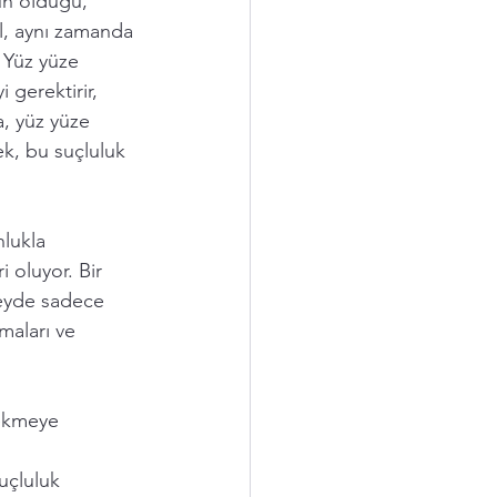
un olduğu, 
l, aynı zamanda 
. Yüz yüze 
gerektirir, 
a, yüz yüze 
k, bu suçluluk 
lukla 
i oluyor. Bir 
eyde sadece 
maları ve 
çekmeye 
uçluluk 