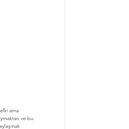
elki ama 
 duymaktan ve bu 
aylaşmak 