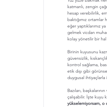
Yüz yüze bakmak hem 
katmanlı, zengin çağ
hesap verebilirlik, emp
baktığımız ortamlar 
eğer yaptıklarımız ya
gelmek vicdan muhase
kolay yönetilir bir hal
Birinin kuyusunu kaz
güvensizlik, kıskançlı
kontrol sağlama, bas
etik dışı gibi görüns
duygusal ihtiyaçlarla
Bazıları, başkalarının
çalışabilir. İşte kuy
yükselemiyorsam, o 