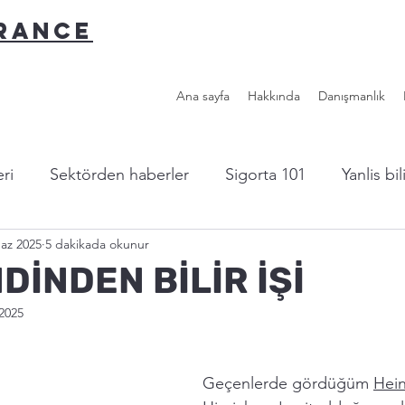
URANCE
Ana sayfa
Hakkında
Danışmanlık
ri
Sektörden haberler
Sigorta 101
Yanlis bi
az 2025
5 dakikada okunur
l sigorta?
Yazardan...
Faydalı Linkler
NDİNDEN BİLİR İŞİ
2025
Geçenlerde gördüğüm 
Hein