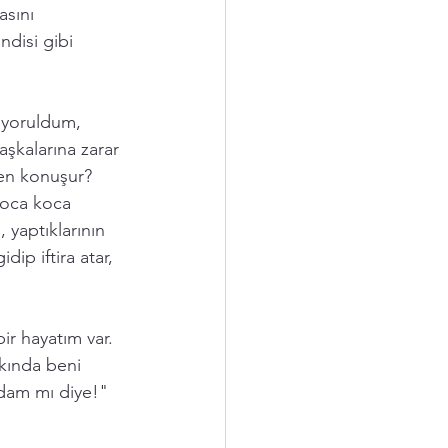
sını 
ndisi gibi 
 yoruldum, 
şkalarına zarar 
den konuşur? 
koca koca 
 yaptıklarının 
ip iftira atar, 
ir hayatım var. 
kkında beni 
adam mı diye!" 