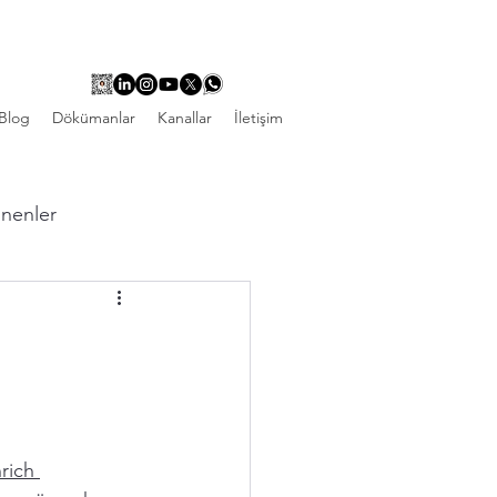
Blog
Dökümanlar
Kanallar
İletişim
linenler
rich 