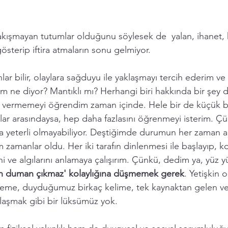
akışmayan tutumlar olduğunu söylesek de  yalan, ihanet,
terip iftira atmaların sonu gelmiyor.  
lar bilir, olaylara sağduyu ile yaklaşmayı tercih ederim ve
im ne diyor? Mantıklı mı? Herhangi biri hakkında bir şe
 vermemeyi öğrendim zaman içinde. Hele bir de küçük bi
ar arasındaysa, hep daha fazlasını öğrenmeyi isterim. Çün
a yeterli olmayabiliyor. Deştiğimde durumun her zaman anl
zamanlar oldu. Her iki tarafın dinlenmesi ile başlayıp, 
rini ve algılarını anlamaya çalışırım. Çünkü, dedim ya, yüz 
n duman çıkmaz' kolaylığına düşmemek gerek
. Yetişkin 
eme, duyduğumuz birkaç kelime, tek kaynaktan gelen veri 
aşmak gibi bir lüksümüz yok.     