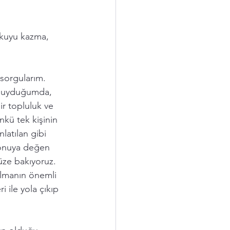
 kuyu kazma, 
 sorgularım. 
y duyduğumda, 
r topluluk ve 
kü tek kişinin 
atılan gibi 
konuya değen 
yüze bakıyoruz. 
olmanın önemli 
ile yola çıkıp 