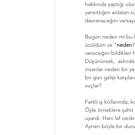
hakkında yaptığı olum
yansıttığını anlatan 
davranacağını varsaya
Bugün neden mi bu k
üzüldüm ve "
neden
?
vereceğini bildikler
Düşünürsek,  aslında
insanlar neden bir ye
bir gün gelip karşıla
suçlar?
Farklı iş kollarında,
Öyle örneklere şahit 
uyardı. Hani laf vard
Aynen böyle bir dur