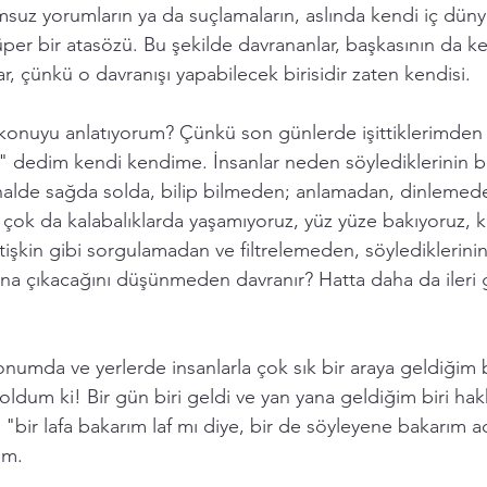
suz yorumların ya da suçlamaların, aslında kendi iç dünya
süper bir atasözü. Bu şekilde davrananlar, başkasının da ke
r, çünkü o davranışı yapabilecek birisidir zaten kendisi. 
onuyu anlatıyorum? Çünkü son günlerde işittiklerimden
" dedim kendi kendime. İnsanlar neden söylediklerinin ba
i halde sağda solda, bilip bilmeden; anlamadan, dinleme
 çok da kalabalıklarda yaşamıyoruz, yüz yüze bakıyoruz, 
tişkin gibi sorgulamadan ve filtrelemeden, söylediklerinin,
rına çıkacağını düşünmeden davranır? Hatta daha da ileri gid
 konumda ve yerlerde insanlarla çok sık bir araya geldiğim b
oldum ki! Bir gün biri geldi ve yan yana geldiğim biri ha
ır "bir lafa bakarım laf mı diye, bir de söyleyene bakarım 
um. 