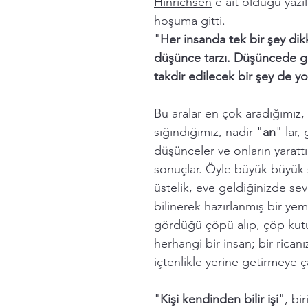
Hinrichsen
'e ait olduğu yazı
hoşuma gitti. 
"
Her insanda tek bir şey dik
düşünce tarzı. Düşüncede gü
takdir edilecek bir şey de yo
Bu aralar en çok aradığımı
sığındığımız, nadir "
an
" lar,
düşünceler ve onların yarattı
sonuçlar. Öyle büyük büyük 
üstelik, eve geldiğinizde sev
bilinerek hazırlanmış bir ye
gördüğü çöpü alıp, çöp kut
herhangi bir insan; bir ricanı
içtenlikle yerine getirmeye ça
"
Kişi kendinden bilir işi
", bir