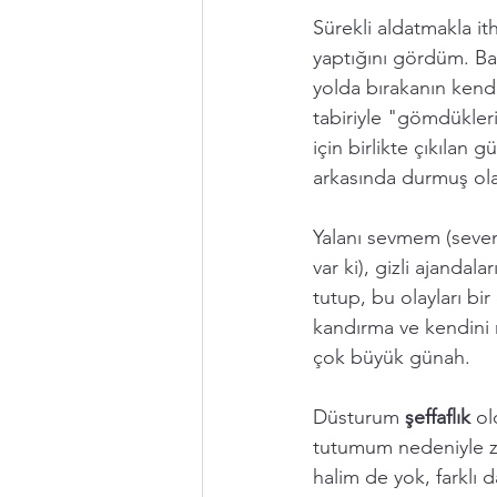
Sürekli aldatmakla ith
yaptığını gördüm. Başk
yolda bırakanın kendi
tabiriyle "gömdükler
için birlikte çıkılan 
arkasında durmuş olan
Yalanı sevmem (seven 
var ki), gizli ajanda
tutup, bu olayları bir
kandırma ve kendini 
çok büyük günah. 
Düsturum 
şeffaflık 
ol
tutumum nedeniyle z
halim de yok, farklı 