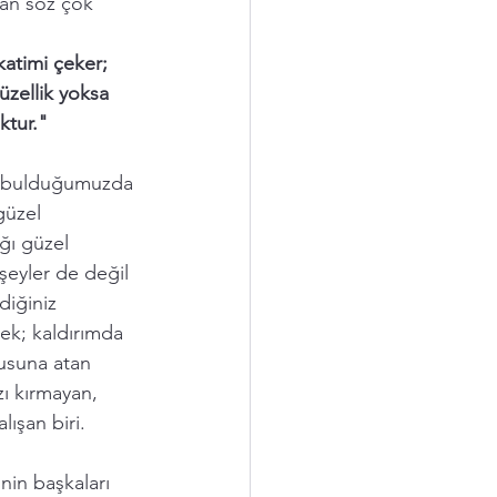
lan söz çok 
katimi çeker; 
zellik yoksa 
ktur."
z, bulduğumuzda 
 güzel 
ğı güzel 
şeyler de değil 
diğiniz 
mek; kaldırımda 
usuna atan 
zı kırmayan, 
lışan biri. 
inin başkaları 