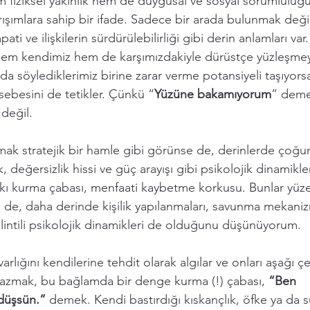
fiziksel yakınlık hem de duygusal ve sosyal sorumluluğ
rışımlara sahip bir ifade. Sadece bir arada bulunmak deği
ati ve ilişkilerin sürdürülebilirliği gibi derin anlamları var
hem kendimiz hem de karşımızdakiyle dürüstçe yüzleşmeyi 
 da söylediklerimiz birine zarar verme potansiyeli taşıyors
besini de tetikler. Çünkü “
Yüzüne bakamıyorum
” deme
 değil.
mak stratejik bir hamle gibi görünse de, derinlerde çoğun
k, değersizlik hissi ve güç arayışı gibi psikolojik dinamikler
kı kurma çabası, menfaati kaybetme korkusu. Bunlar yüz
e de, daha derinde kişilik yapılanmaları, savunma mekaniz
 ilintili psikolojik dinamikleri de olduğunu düşünüyorum.  
 varlığını kendilerine tehdit olarak algılar ve onları aşağı 
u kazmak, bu bağlamda bir denge kurma (!) çabası, 
“Ben 
düşsün.”
 demek. Kendi bastırdığı kıskançlık, öfke ya da s