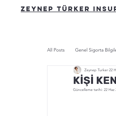
ZEYNEP TÜRKER INS
All Posts
Genel Sigorta Bilgile
Zeynep Turker
22 H
Yasa ve Mevzuat
Bu nası
KİŞİ KE
Güncelleme tarihi:
22 Haz 