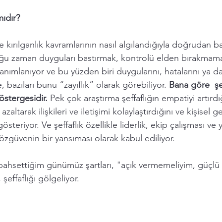
mıdır?
kırılganlık kavramlarının nasıl algılandığıyla doğrudan bağ
 zaman duyguları bastırmak, kontrolü elden bırakmama
ımlanıyor ve bu yüzden biri duygularını, hatalarını ya da s
, bazıları bunu “zayıflık” olarak görebiliyor. 
Bana göre  şeff
östergesidir.
 Pek çok araştırma şeffaflığın empatiyi artırdı
 azaltarak ilişkileri ve iletişimi kolaylaştırdığını ve kişisel 
steriyor. Ve şeffaflık özellikle liderlik, ekip çalışması ve y
zgüvenin bir yansıması olarak kabul ediliyor.
bahsettiğim günümüz şartları, "açık vermemeliyim, güçlü 
şeffaflığı gölgeliyor. 