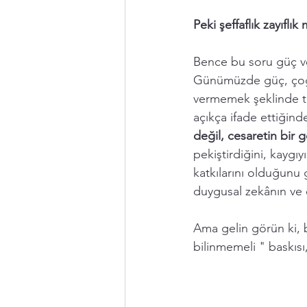
Peki şeffaflık zayıflık 
Bence bu soru güç ve 
Günümüzde güç, çoğu
vermemek şeklinde tan
açıkça ifade ettiğinde
değil, cesaretin bir g
pekiştirdiğini, kaygıyı
katkılarını olduğunu gö
duygusal zekânın ve ö
Ama gelin görün ki, 
bilinmemeli " baskısı, 