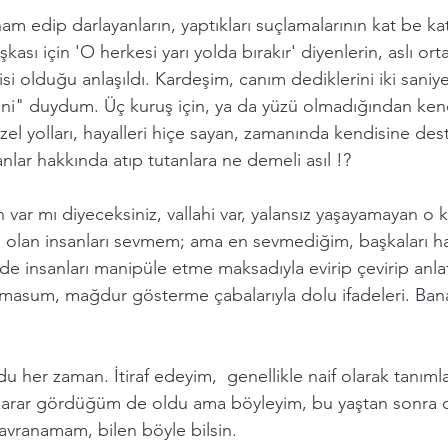
am edip darlayanların, yaptıkları suçlamalarının kat be kat 
ası için 'O herkesi yarı yolda bırakır' diyenlerin, aslı ort
si olduğu anlaşıldı. Kardeşim, canım dediklerini iki sani
ini" duydum. Üç kuruş için, ya da yüzü olmadığından ken
güzel yolları, hayalleri hiçe sayan, zamanında kendisine des
lar hakkında atıp tutanlara ne demeli asıl !?
var mı diyeceksiniz, vallahi var, yalansız yaşayamayan o 
ları olan insanları sevmem; ama en sevmediğim, başkaları h
 de insanları manipüle etme maksadıyla evirip çevirip anlat
masum, mağdur gösterme çabalarıyla dolu ifadeleri. Ban
du her zaman. İtiraf edeyim,  genellikle naif olarak tanım
arar gördüğüm de oldu ama böyleyim, bu yaştan sonra 
davranamam, bilen böyle bilsin. 