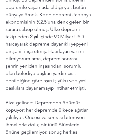
depremle yaşamada aldığı yol, bütün 
dünyaya örnek. Kobe depremi Japonya 
ekonomisinin %2,5'una denk gelen bir 
zarara sebep olmuş. Ülke depremi 
takip eden 
2 yıl 
içinde 90 Milyar USD 
harcayarak depreme dayanıklı yepyeni 
bir şehir inşa etmiş.
Hatırlayan var mı 
bilmiyorum ama, deprem sonrası 
şehrin yeniden inşasından  sorumlu 
olan belediye başkan yardımcısı, 
denildiğine göre aşırı iş yükü ve siyasi 
baskılara dayanamayıp 
intihar etmişti
.
Bize gelince: Depremden ödümüz 
kopuyor; her depremde ülkece ağıtlar 
yakılıyor. Öncesi ve sonrası bitmeyen 
ihmallerle dolu; bir türlü ölümlerin 
önüne geçilemiyor, sonuç herkesi 