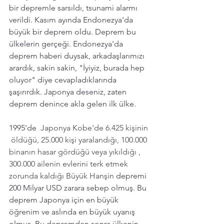
bir depremle sarsıldı, tsunami alarmı 
verildi. Kasım ayında Endonezya'da 
büyük bir deprem oldu. Deprem bu 
ülkelerin gerçeği. Endonezya'da 
deprem haberi duysak, arkadaşlarımızı 
arardık, sakin sakin, "İyiyiz, burada hep 
oluyor" diye cevapladıklarında 
şaşırırdık. Japonya deseniz, zaten 
deprem denince akla gelen ilk ülke. 
1995'de 
 Japonya Kobe'de 6.425 kişinin 
 öldüğü, 25.000 kişi yaralandığı, 100.000 
binanın hasar gördüğü veya yıkıldığı , 
300.000 ailenin evlerini terk etmek 
zorunda kaldığı Büyük Hanşin 
depremi 
200 Milyar USD zarara sebep olmuş. Bu 
deprem Japonya için en büyük 
öğrenim ve aslında en büyük uyanış 
olmuş. Bu depremden sonra ülkenin 