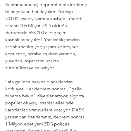
Kahramanmaraş depremlerinin korkunç 
bilançosunu hatırlayalım: Yaklaşık 
50.000 insan yaşamını kaybetti, maddi 
zararın 105 Milyar USD olduğu 
depremde 658.000 aile geçim 
kaynaklarını yitirdi. Yaralar akşamdan 
sabaha 
sarılmıyor
; yaşam konteyner 
kentlerde, akraba eş dost yanında, 
yuvadan, topraktan uzakta 
sürdürülmeye çalışılıyor. 
Lafa gelince herkes olacaklardan 
korkuyor. Her deprem sonrası, "gelin 
binama bakın" diyenler artıyor, sigorta 
popüler oluyor, insanlar ellerinde 
karotlar laboratuvarlara koşuyor. 
DASK 
yazısından hatırlarsınız, deprem sonrası 
1 Milyon adet yeni ZDS poliçesi 
üretilmişti. Sonra konu güncelliğini 