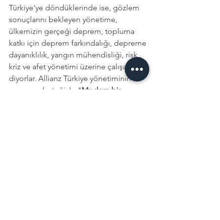
Türkiye'ye döndüklerinde ise, gözlem 
sonuçlarını bekleyen yönetime, 
ülkemizin gerçeği deprem, topluma 
katkı için deprem farkındalığı, depreme 
dayanıklılık, yangın mühendisliği, risk , 
kriz ve afet yönetimi üzerine çalışalım 
diyorlar. Allianz Türkiye yönetiminin 
onayı ve desteğiyle "
Modern bir 
yönetim yapısında deprem ve yangın 
tehlikelerine karşı toplumsal risk 
farkındalığı artırmak ve önleyici 
tedbirlerin alınmasına katkı sağlamak
" 
vizyonuyla Allianz Teknik in temelleri 
atılıyor ve bundan sonraki yazılarda 
süreçlerini paylaşacağım idealin 
gerçeğe dönüştüğü yolculuk başlıyor. 
Arkasında büyük bir kurumunun 
desteğini almış olan proje, sıkı çalışma 