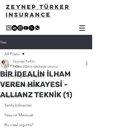
ZEYNEP TÜRKER
INSURANCE
Yazı
All Posts
Zeynep Turker
All Posts
7 Oca 2024
6 dakikada okunur
BİR İDEALİN İLHAM
Genel Sigorta Bilgileri
VEREN HİKAYESİ -
Sektörden haberler
ALLIANZ TEKNİK (1)
Sigorta 101
Yanlis bilinenler
Yasa ve Mevzuat
Bu nasıl sigorta?