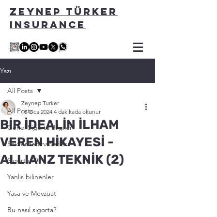
ZEYNEP TÜRKER
INSURANCE
Yazı
All Posts
Zeynep Turker
All Posts
10 Oca 2024
4 dakikada okunur
BİR İDEALİN İLHAM
Genel Sigorta Bilgileri
VEREN HİKAYESİ -
Sektörden haberler
ALLIANZ TEKNİK (2)
Sigorta 101
Yanlis bilinenler
Yasa ve Mevzuat
Bu nasıl sigorta?