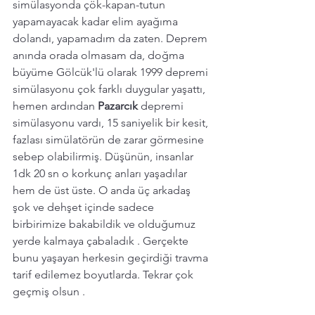
simülasyonda çök-kapan-tutun 
yapamayacak kadar elim ayağıma 
dolandı, yapamadım da zaten. Deprem 
anında orada olmasam da, doğma 
büyüme Gölcük'lü olarak 1999 depremi 
simülasyonu çok farklı duygular yaşattı, 
hemen ardından 
Pazarcık 
depremi 
simülasyonu vardı, 15 saniyelik bir kesit, 
fazlası simülatörün de zarar görmesine 
sebep olabilirmiş. Düşünün, insanlar 
1dk 20 sn o korkunç anları yaşadılar 
hem de üst üste. O anda üç arkadaş 
şok ve dehşet içinde sadece 
birbirimize bakabildik ve olduğumuz 
yerde kalmaya çabaladık . Gerçekte 
bunu yaşayan herkesin geçirdiği travma 
tarif edilemez boyutlarda. Tekrar çok 
geçmiş olsun .