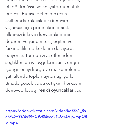
bir eğitim üssü ve sosyal sorumluluk 
projesi. Buraya gelen herkesin 
akıllarında kalacak bir deneyim 
yaşaması için proje ekibi olarak 
ülkemizdeki ve dünyadaki diğer 
deprem ve yangın test, eğitim ve 
farkındalık merkezlerini de ziyaret 
ediyorlar. Tüm bu ziyaretlerinden 
seçtikleri en iyi uygulamaları, zengin 
içeriği, en iyi kurgu ve malzemeleri bir 
çatı altında toplamayı amaçlıyorlar. 
Binada çocuk ya da yetişkin, herkesin 
deneyebileceği 
renkli oyuncaklar 
var.
https://video.wixstatic.com/video/5d88a1_8a
c7894ff0074a38b406ff846ce2126e/480p/mp4/fi
le.mp4