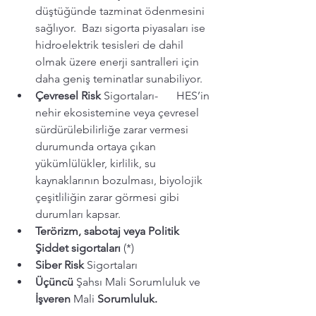
düştüğünde tazminat ödenmesini 
sağlıyor.  Bazı sigorta piyasaları ise 
hidroelektrik tesisleri de dahil 
olmak üzere enerji santralleri için 
daha geniş teminatlar sunabiliyor. 
Çevresel Risk
 Sigortaları-	HES’in 
nehir ekosistemine veya çevresel 
sürdürülebilirliğe zarar vermesi 
durumunda ortaya çıkan 
yükümlülükler, kirlilik, su 
kaynaklarının bozulması, biyolojik 
çeşitliliğin zarar görmesi gibi 
durumları kapsar.
Terörizm, sabotaj veya Politik 
Şiddet sigortaları
 (*)
Siber Risk
 Sigortaları 
Üçüncü 
Şahsı Mali Sorumluluk ve 
İşveren 
Mali 
Sorumluluk.