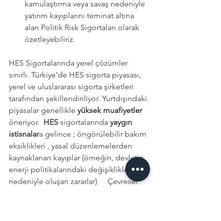
kamulaştırma veya savaş nedeniyle 
yatırım kayıplarını teminat altına 
alan Politik Risk Sigortaları olarak 
özetleyebiliriz. 
HES Sigortalarında yerel çözümler 
sınırlı. Türkiye’de HES sigorta piyasası, 
yerel ve uluslararası sigorta şirketleri 
tarafından şekillendiriliyor. Yurtdışındaki 
piyasalar genellikle 
yüksek muafiyetler 
öneriyor.  
HES 
sigortalarında 
yaygın 
istisnalar
a gelince ; öngörülebilir bakım 
eksiklikleri , yasal düzenlemelerden 
kaynaklanan kayıplar (örneğin, devletin 
enerji politikalarındaki değişiklikler 
nedeniyle oluşan zararlar)	Çevresel 
zararlar (bazı poliçelerde su 
kaynaklarının kirlenmesi veya ekosistem 
değişiklikleri sigorta kapsamı dışında 