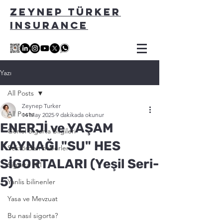
ZEYNEP TÜRKER
INSURANCE
Yazı
All Posts
Zeynep Turker
All Posts
14 May 2025
9 dakikada okunur
ENERJİ ve YAŞAM
Genel Sigorta Bilgileri
KAYNAĞI "SU" HES
Sektörden haberler
SİGORTALARI (Yeşil Seri-
Sigorta 101
5)
Yanlis bilinenler
Yasa ve Mevzuat
Bu nasıl sigorta?