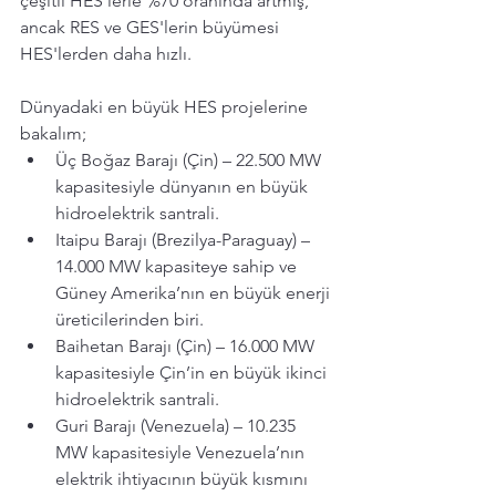
çeşitli HES'lerle %70 oranında artmış, 
ancak RES ve GES'lerin büyümesi 
HES'lerden daha hızlı. 
Dünyadaki en büyük HES projelerine 
bakalım; 
Üç Boğaz Barajı (Çin) – 22.500 MW 
kapasitesiyle dünyanın en büyük 
hidroelektrik santrali.
Itaipu Barajı (Brezilya-Paraguay) – 
14.000 MW kapasiteye sahip ve 
Güney Amerika’nın en büyük enerji 
üreticilerinden biri.
Baihetan Barajı (Çin) – 16.000 MW 
kapasitesiyle Çin’in en büyük ikinci 
hidroelektrik santrali.
Guri Barajı (Venezuela) – 10.235 
MW kapasitesiyle Venezuela’nın 
elektrik ihtiyacının büyük kısmını 