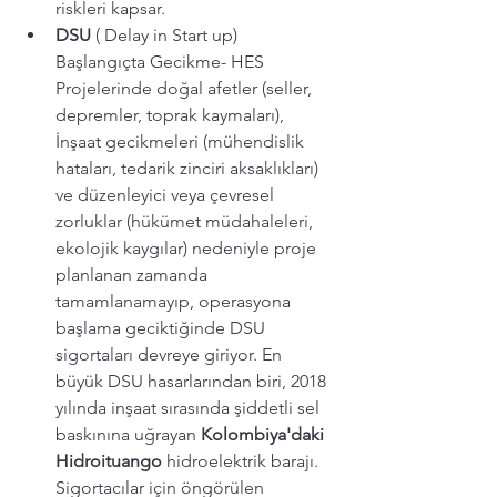
riskleri kapsar.
DSU
 ( Delay in Start up) 
Başlangıçta Gecikme- HES 
Projelerinde doğal afetler (seller, 
depremler, toprak kaymaları),  
İnşaat gecikmeleri (mühendislik 
hataları, tedarik zinciri aksaklıkları) 
ve düzenleyici veya çevresel 
zorluklar (hükümet müdahaleleri, 
ekolojik kaygılar) nedeniyle proje 
planlanan zamanda 
tamamlanamayıp, operasyona 
başlama geciktiğinde DSU 
sigortaları devreye giriyor. En 
büyük DSU hasarlarından biri, 2018 
yılında inşaat sırasında şiddetli sel 
baskınına uğrayan 
Kolombiya'daki 
Hidroituango
 hidroelektrik barajı. 
Sigortacılar için öngörülen 