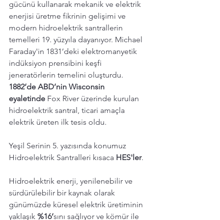
gücünü kullanarak mekanik ve elektrik 
enerjisi üretme fikrinin gelişimi ve 
modern hidroelektrik santrallerin 
temelleri 19. yüzyıla dayanıyor. Michael 
Faraday'in 1831’deki
elektromanyetik 
indüksiyon prensibini keşfi 
jeneratörlerin temelini oluşturdu. 
1882’de ABD’nin Wisconsin 
eyaletinde
 Fox River üzerinde kurulan 
hidroelektrik santral, ticari amaçla 
elektrik üreten ilk tesis oldu.
Yeşil Serinin 5. yazısında konumuz 
Hidroelektrik Santralleri kısaca 
HES'ler
. 
Hidroelektrik enerji, yenilenebilir ve 
sürdürülebilir bir kaynak olarak 
günümüzde küresel elektrik üretiminin 
yaklaşık 
%16’
sını sağlıyor ve kömür ile 