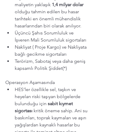
maliyetin yaklaşık 
1,4 milyar dolar 
olduğu tahmin edilen bu hasar 
tarihteki en önemli mühendislik 
hasarlarından biri olarak anılıyor. 
Üçüncü Şahıs Sorumluluk ve 
İşveren Mali Sorumluluk sigortaları 
Nakliyat ( Proje Kargo) ve Nakliyata 
bağlı gecikme sigortaları 
Terörizm, Sabotaj veya daha geniş 
kapsamlı Politik Şiddet(*) 
Operasyon Aşamasında 
HES’ler özellikle sel, taşkın ve 
heyelan riski taşıyan bölgelerde 
bulunduğu için 
sabit kıymet 
sigortası 
kritik öneme sahip. Ani su 
baskınları, toprak kaymaları ve aşırı 
yağışlardan kaynaklı hasarlar bu 
sigorta ile teminat altına alınır. 