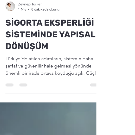
Zeynep Turker
1 Nis
8 dakikada okunur
SİGORTA EKSPERLİĞİ
SİSTEMİNDE YAPISAL
DÖNÜŞÜM
Türkiye’de atılan adımların, sistemin daha
şeffaf ve güvenilir hale gelmesi yönünde
önemli bir irade ortaya koyduğu açık. Güçlü
bir sigorta sistemi yalnızca doğru mevzuatla
değil, doğru insanları doğru yerde
konumlandırabilen bir ekosistemle mümkün
ve bu ekosistemin merkezinde, her zaman
olduğu gibi, mesleki bilgi birikimi ve