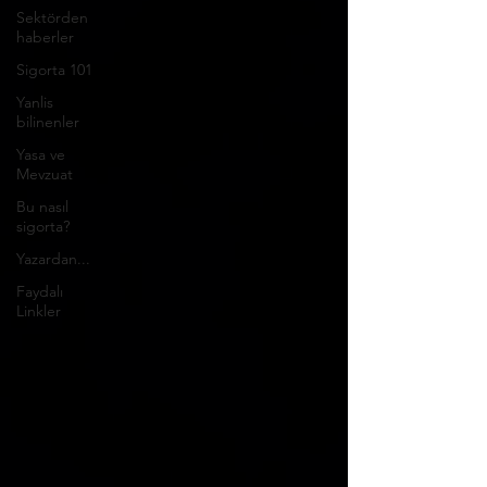
Sektörden
haberler
Sigorta 101
Yanlis
bilinenler
Yasa ve
Mevzuat
Bu nasıl
sigorta?
Yazardan...
Faydalı
Linkler