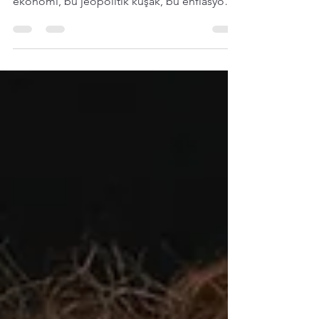
değil. Özellikle ülkemizde hiç değil. Bu
ekonomi, bu jeopolitik kuşak, bu enflasyon,
bu kur oynaklığı, bu deprem ve yangın
gerçeği varken; rekabeti reflekslerle
yönetmenin sonu iyiye gitmiyor. Rekabet
olacak, elbette olacak ama bu işin bir tekniği
ve sürdürülebilirlik eşiği olmalı. Sigortacılık
kısa vadeli kazançlarla değil, uzun vadeli
hafızayla ayakta kalır. Bugün yaşananlar yeni
değil. Ama sonuçlarının ağır olabileceğini
hepim