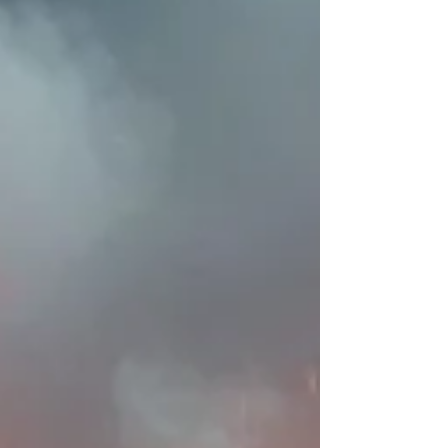
bağımsızlığıyla sistemi ayakta tutan eksperler
yer almaya devam edecekler.