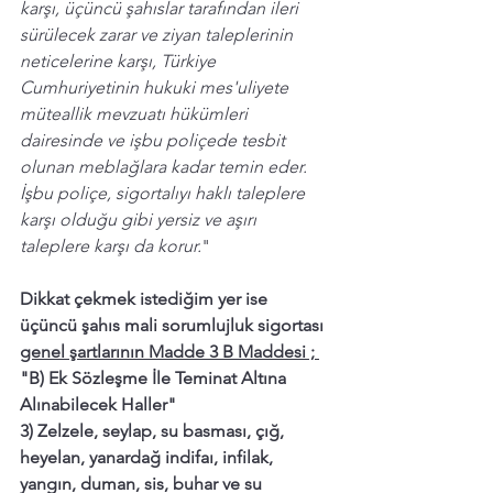
karşı, üçüncü şahıslar tarafından ileri 
sürülecek zarar ve ziyan taleplerinin 
neticelerine karşı, Türkiye 
Cumhuriyetinin hukuki mes'uliyete 
müteallik mevzuatı hükümleri 
dairesinde ve işbu poliçede tesbit 
olunan meblağlara kadar temin eder. 
İşbu poliçe, sigortalıyı haklı taleplere 
karşı olduğu gibi yersiz ve aşırı 
taleplere karşı da korur.
"
Dikkat çekmek istediğim yer ise 
üçüncü şahıs mali sorumlujluk sigortası 
genel şartlarının Madde 3 B Maddesi ; 
"B) Ek Sözleşme İle Teminat Altına 
Alınabilecek Haller"
3) Zelzele, seylap, su basması, çığ, 
heyelan, yanardağ indifaı, infilak, 
yangın, duman, sis, buhar ve su 