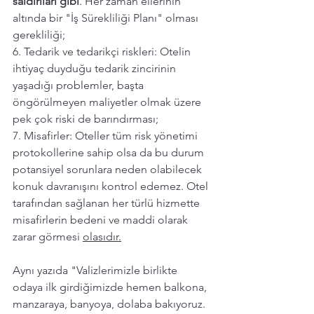
saldırıları gibi
. Her zaman ellerinin 
altında bir "İş Sürekliliği Planı" olması 
gerekliliği;
6. Tedarik ve tedarikçi riskleri: Otelin 
ihtiyaç duyduğu tedarik zincirinin 
yaşadığı problemler, başta 
öngörülmeyen maliyetler olmak üzere 
pek çok riski de barındırması;
7. Misafirler: Oteller tüm risk yönetimi 
protokollerine sahip olsa da bu durum 
potansiyel sorunlara neden olabilecek 
konuk davranışını kontrol edemez. Otel 
tarafından sağlanan her türlü hizmette 
misafirlerin bedeni ve maddi olarak 
zarar görmesi 
olasıdır.
Aynı yazıda "
Valizlerimizle birlikte 
odaya ilk girdiğimizde hemen balkona, 
manzaraya, banyoya, dolaba bakıyoruz. 