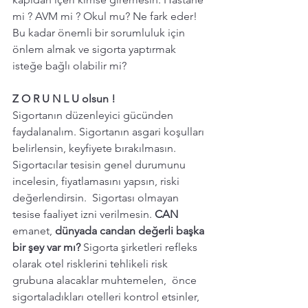
mi ? AVM mi ? Okul mu? Ne fark eder! 
Bu kadar önemli bir sorumluluk için 
önlem almak ve sigorta yaptırmak 
isteğe bağlı olabilir mi? 
Z O R U N L U olsun ! 
Sigortanın düzenleyici gücünden 
faydalanalım. Sigortanın asgari koşulları 
belirlensin, keyfiyete bırakılmasın. 
Sigortacılar tesisin genel durumunu 
incelesin, fiyatlamasını yapsın, riski 
değerlendirsin.  Sigortası olmayan 
tesise faaliyet izni verilmesin. 
CAN 
emanet, 
dünyada candan değerli başka 
bir şey var mı? 
Sigorta şirketleri refleks 
olarak otel risklerini tehlikeli risk 
grubuna alacaklar muhtemelen,  önce 
sigortaladıkları otelleri kontrol etsinler, 