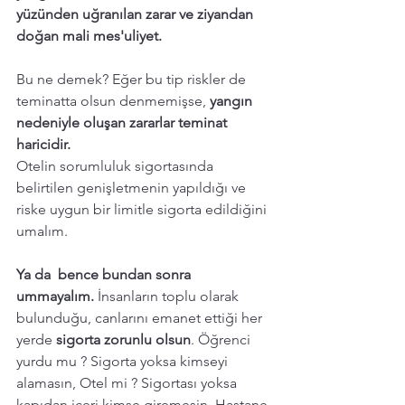
yüzünden uğranılan zarar ve ziyandan 
doğan mali mes'uliyet.
Bu ne demek? Eğer bu tip riskler de 
teminatta olsun denmemişse, 
yangın 
nedeniyle oluşan zararlar teminat 
haricidir. 
Otelin sorumluluk sigortasında 
belirtilen genişletmenin yapıldığı ve 
riske uygun bir limitle sigorta edildiğini 
umalım. 
Ya da  bence bundan sonra 
ummayalım.
 İnsanların toplu olarak 
bulunduğu, canlarını emanet ettiği her 
yerde 
sigorta zorunlu olsun
. Öğrenci 
yurdu mu ? Sigorta yoksa kimseyi 
alamasın, Otel mi ? Sigortası yoksa 
kapıdan içeri kimse giremesin. Hastane 