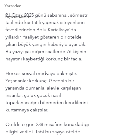
Yazardan...
21 Ocak 2025 günü sabahına , sömestr 
Faydalı Linkler
tatilinde kar tatili yapmak isteyenlerin 
favorilerinden Bolu Kartalkaya'da 
yıllardır  faaliyet gösteren bir otelde 
çıkan büyük yangın haberiyle uyandık. 
Bu yazıyı yazdığım saatlerde 76 kişinin 
hayatını kaybettiği korkunç bir facia. 
Herkes sosyal medyaya bakmıştır. 
Yaşananlar korkunç. Gecenin bir 
yarısında dumanla, alevle karşılaşan 
insanlar, çoluk çocuk nasıl 
toparlanacağını bilemeden kendilerini 
kurtarmaya çalıştılar. 
Otelde o gün 238 misafirin konakladığı 
bilgisi verildi. Tabi bu sayıya otelde 