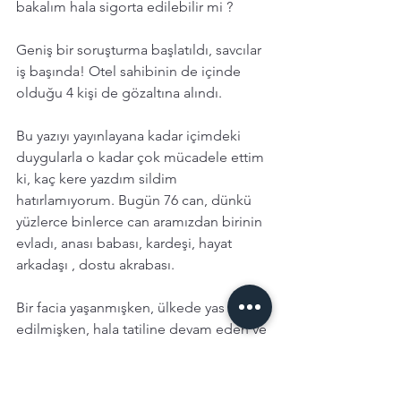
bakalım hala sigorta edilebilir mi ? 
Geniş bir soruşturma başlatıldı, savcılar 
iş başında! Otel sahibinin de içinde 
olduğu 4 kişi de gözaltına alındı. 
Bu yazıyı yayınlayana kadar içimdeki 
duygularla o kadar çok mücadele ettim 
ki, kaç kere yazdım sildim 
hatırlamıyorum. Bugün 76 can, dünkü 
yüzlerce binlerce can aramızdan birinin 
evladı, anası babası, kardeşi, hayat 
arkadaşı , dostu akrabası. 
Bir facia yaşanmışken, ülkede yas ilan 
edilmişken, hala tatiline devam eden ve 
kayak yapanların drone görüntüsü ise 
içimi burktu. 
Hayat kimi anlarda 
gerçekten durabilir, o anda kaymasanız 