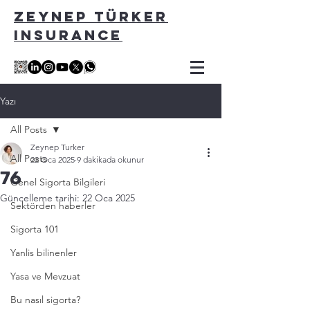
ZEYNEP TÜRKER
INSURANCE
Yazı
All Posts
Zeynep Turker
All Posts
22 Oca 2025
9 dakikada okunur
76
Genel Sigorta Bilgileri
Güncelleme tarihi:
22 Oca 2025
Sektörden haberler
Sigorta 101
Yanlis bilinenler
Yasa ve Mevzuat
Bu nasıl sigorta?