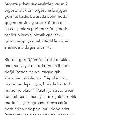
Sigorta şirketi risk analizleri var mı?
Sigorta ettiklerine göre riski uygun 
görmüşlerdir. Bu arada belirtmeden 
geçmemeyim, yine sektörden bir 
arkadaşımla yaptığımız görüşmede 
otellerin kimya, plastik gibi riskli 
görülmeyip  yazmak istedikleri işler 
arasında olduğunu belirtti. 
Bir otel gördüğümüz, lobi, koltuklar, 
restoran veya otel odasından ibaret 
değil. Yazıda da belirttiğim gibi 
kocaman bir işletme. Depoları var, 
malzeme depoluyor, burada her türlü 
malzeme olabilir. Yakıt , jeneratörü için 
fuel oil  yanıcı parlayıcı pek çok temizlik 
maddesi, çamaşırhane kimyasalı (en 
basitinden oda parfümü) depolarlar. 
Restoranı var, oda servisi var,  demek ki 