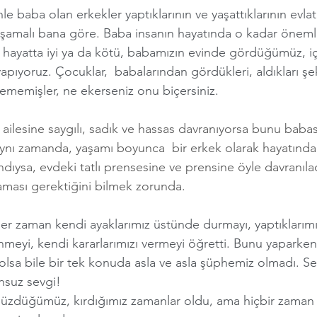
e baba olan erkekler yaptıklarının ve yaşattıklarının evlatl
şamalı bana göre. Baba insanın hayatında o kadar önemli k
 hayatta iyi ya da kötü, babamızın evinde gördüğümüz, içs
pıyoruz. Çocuklar,  babalarından gördükleri, aldıkları şe
ememişler, ne ekerseniz onu biçersiniz. 
 ailesine saygılı, sadık ve hassas davranıyorsa bunu baba
aynı zamanda, yaşamı boyunca  bir erkek olarak hayatındak
ndıysa, evdeki tatlı prensesine ve prensine öyle davranıla
aması gerektiğini bilmek zorunda.  
er zaman kendi ayaklarımız üstünde durmayı, yaptıklarımı
meyi, kendi kararlarımızı vermeyi öğretti. Bunu yaparke
ları olsa bile bir tek konuda asla ve asla şüphemiz olmadı. S
onsuz sevgi!
rı üzdüğümüz, kırdığımız zamanlar oldu, ama hiçbir zaman