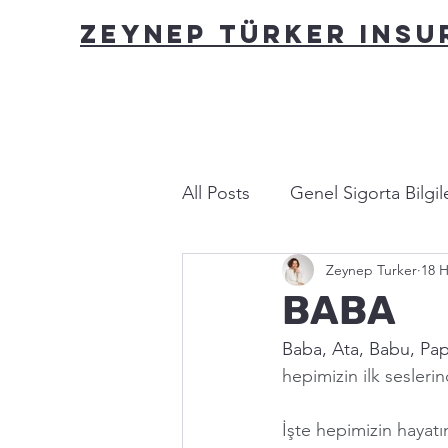
ZEYNEP TÜRKER INS
All Posts
Genel Sigorta Bilgile
Zeynep Turker
18 H
Yasa ve Mevzuat
Bu nası
BABA
Baba, Ata, Babu, Pap
hepimizin ilk sesleri
İşte hepimizin hayatı