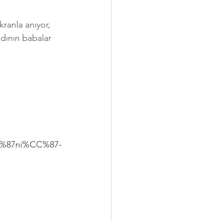
ranla anıyor,  
dının babalar 
CC%87ni%CC%87-