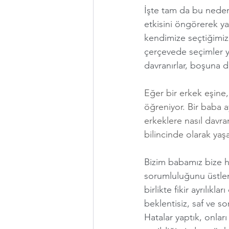
İşte tam da bu nedenl
etkisini öngörerek ya
kendimize seçtiğimiz
çerçevede seçimler ya
davranırlar, boşuna d
Eğer bir erkek eşine,
öğreniyor. Bir baba 
erkeklere nasıl davra
bilincinde olarak yaş
Bizim babamız bize h
sorumluluğunu üstlen
birlikte fikir ayrılık
beklentisiz, saf ve s
Hatalar yaptık, onla