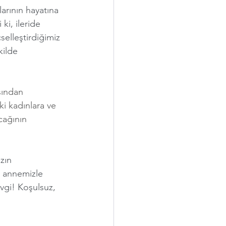
arının hayatına 
i, ileride 
elleştirdiğimiz 
kilde 
sından 
i kadınlara ve 
cağının 
zın 
n annemizle 
evgi! Koşulsuz, 
 