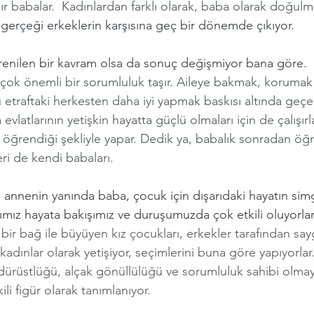
dır babalar.  Kadınlardan farklı olarak, baba olarak doğul
gerçeği erkeklerin karşısına geç bir dönemde çıkıyor. 
enilen bir kavram olsa da sonuç değişmiyor bana göre. 
çok önemli bir sorumluluk taşır. Aileye bakmak, korumak
traftaki herkesten daha iyi yapmak baskısı altında geçer 
vlatlarının yetişkin hayatta güçlü olmaları için de çalışır
öğrendiği şekliyle yapar. Dedik ya, babalık sonradan öğre
ri de kendi babaları. 
 annenin yanında baba, çocuk için dışarıdaki hayatın simg
ımız hayata bakışımız ve duruşumuzda çok etkili oluyorlar
u bir bağ ile büyüyen kız çocukları, erkekler tarafından sa
kadınlar olarak yetişiyor, seçimlerini buna göre yapıyorlar.
 dürüstlüğü, alçak gönüllülüğü ve sorumluluk sahibi olmay
i figür olarak tanımlanıyor. 