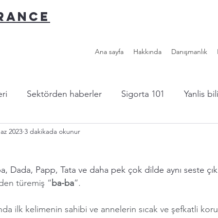
URANCE
Ana sayfa
Hakkında
Danışmanlık
ri
Sektörden haberler
Sigorta 101
Yanlis bi
az 2023
3 dakikada okunur
l sigorta?
Yazardan...
Faydalı Linkler
a, Dada, Papp, Tata ve daha pek çok dilde aynı seste çı
nden türemiş “
ba-ba
”.
nda ilk kelimenin sahibi ve annelerin sıcak ve şefkatli ko