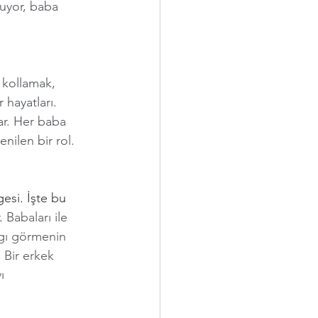
muyor, baba 
 kollamak, 
hayatları. 
lar. Her baba 
nilen bir rol. 
esi. İşte bu 
. 
Babaları ile 
ygı görmenin 
 Bir erkek 
ı 