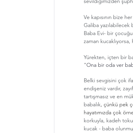
sevildiğimizden şüph
Ve kapısının bize he
Galiba yazılabilecek b
Baba Evi- bir çocuğu
zaman kucaklıyorsa, h
Yürekten, içten bir
"
Ona bir oda ver bab
Belki sevgisini çok if
endişeniz vardır, zayı
tartışmasız ve en mü
babalık
, çünkü pek ç
hayatımızda çok örnek
korkuyla, kadeh tokuş
kucak - baba olunmuy