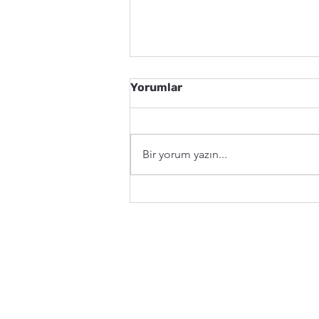
Yorumlar
Bir yorum yazın...
GÖKÇEADA- Her Şeyin
Olduğu, Telaşın Olmadığı
Ada (Gezi yazısı)