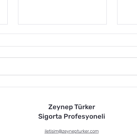
TEKNEN VAR MI DERDİN
Sigo
VAR ! "BU HİKAYE
Kayb
GERÇEKTİR"
Zeynep Türker
Sigorta Profesyoneli
iletisim@zeynepturker.com