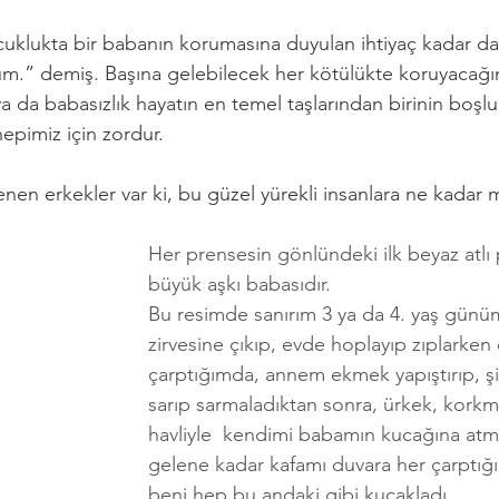
lukta bir babanın korumasına duyulan ihtiyaç kadar dah
m.” demiş. Başına gelebilecek her kötülükte koruyacağın
 da babasızlık hayatın en temel taşlarından birinin boşl
hepimiz için zordur. 
enen erkekler var ki, bu güzel yürekli insanlara ne kadar
Her prensesin gönlündeki ilk beyaz atlı 
büyük aşkı babasıdır. 
Bu resimde sanırım 3 ya da 4. yaş günü
zirvesine çıkıp, evde hoplayıp zıplarken
çarptığımda, annem ekmek yapıştırıp, ş
sarıp sarmaladıktan sonra, ürkek, korkm
havliyle  kendimi babamın kucağına atm
gelene kadar kafamı duvara her çarptı
beni hep bu andaki gibi kucakladı. 