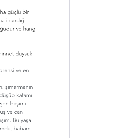
a güçlü bir 
a inandığı 
uğudur ve hangi 
 minnet duysak 
prensi ve en 
m, şımarmanın 
 düşüp kafamı 
işen başımı 
uş ve can 
ışım. Bu yaşa 
ğımda, babam 