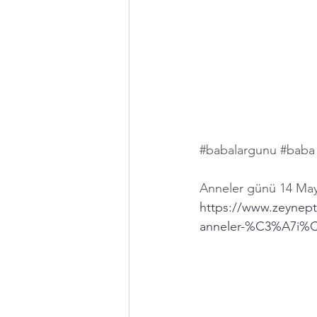
#babalargunu
#baba
Anneler günü 14 Mayı
https://www.zeyne
anneler-%C3%A7i%