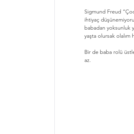
Sigmund Freud “Çocuk
ihtiyaç düşünemiyoru
babadan yoksunluk ya
yaşta olursak olalım 
Bir de baba rolü üstl
az. 