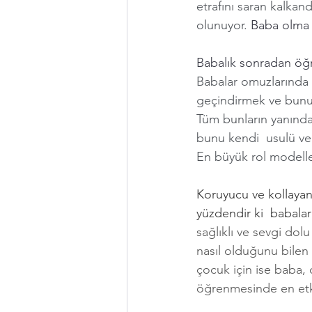
etrafını saran kalkan
olunuyor. 
Baba olma 
Babalık sonradan öğr
Babalar omuzlarında 
geçindirmek ve bunu e
Tüm bunların yanında e
bunu kendi  usulü ve 
En büyük rol modelle
Koruyucu ve kollayan
yüzdendir ki  babalar
sağlıklı ve sevgi dol
nasıl olduğunu bilen 
çocuk için ise baba,
öğrenmesinde en etkil