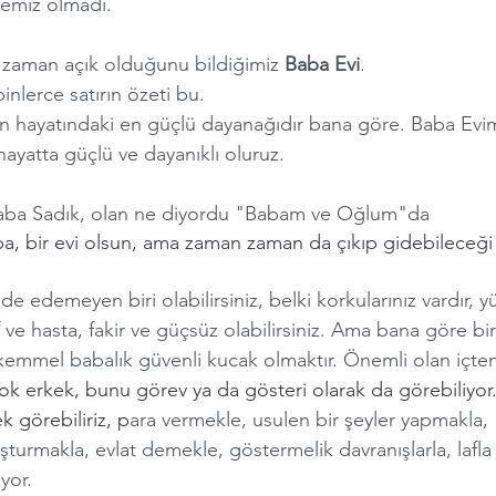
emiz olmadı. 
r zaman açık olduğunu bildiğimiz 
Baba Evi
. 
inlerce satırın özeti bu. 
n hayatındaki en güçlü dayanağıdır bana göre. Baba Evimi
ayatta güçlü ve dayanıklı oluruz. 
 baba Sadık, olan ne diyordu "Babam ve Oğlum"da 
a, bir evi olsun, ama zaman zaman da çıkıp gidebileceği 
ade edemeyen biri olabilirsiniz, belki korkularınız vardır, 
f ve hasta, fakir ve güçsüz olabilirsiniz. Ama bana göre bir
kemmel babalık güvenli kucak olmaktır. Önemli olan içten
ok erkek, bunu görev ya da gösteri olarak da görebiliyor.
 görebiliriz, p
ara vermekle, usulen bir şeyler yapmakla,  i
turmakla, evlat demekle, göstermelik davranışlarla, lafla
or.  