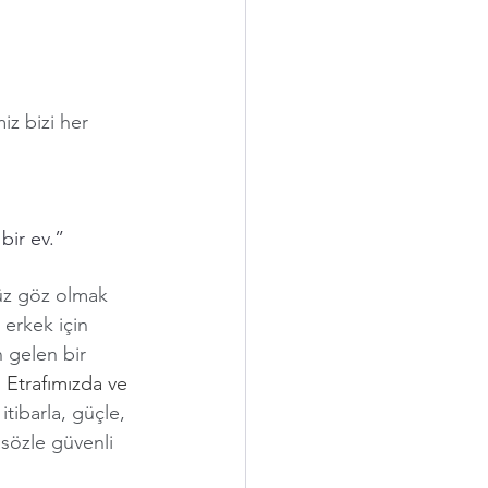
z bizi her 
bir ev.”
yüz göz olmak 
 erkek için 
 gelen bir 
 Etrafımızda ve 
tibarla, güçle, 
 sözle güvenli 