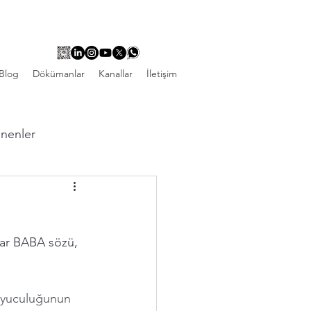
Blog
Dökümanlar
Kanallar
İletişim
linenler
kar BABA sözü,  
ruyuculuğunun 