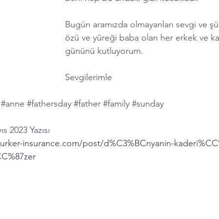
Bugün aramızda olmayanları sevgi ve şük
özü ve yüreği baba olan her erkek ve ka
gününü kutluyorum. 
Sevgilerimle
#anne
#fathersday
#father
#family
#sunday
s 2023 Yazısı
pturker-insurance.com/post/d%C3%BCnyanin-kaderi%
CC%87zer