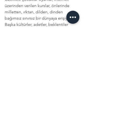
üzerinden verilen kurslar, önlerinde 
milletten, ırktan, dilden, dinden 
bağımsız sınırsız bir dünyaya erişiyorlar. 
Başka kültürler, adetler, beklentiler 
hakkında bilgi sahibi oluyorlar. Direkt, 
lafı dolandırmadan yaşadıkları bir 
dünyada, daha özgür ve özgüvenli 
oluyorlar. Yaşları büyüdükçe istedikleri 
anda erişemeyeceklerin farkına 
varmakla beraber, nasıl yaparım? 
başarabilir miyim? gibi kaygılardan 
uzaklaşıp, sonuç odaklı hareket 
ettiklerini görüyorum. Bu dünyanın 
dinamiklerine hakim olup, değişimleri 
takip edip ve fırsatları yakalamayı 
başardıklarında kendilerine yepyeni bir 
dünya - bildiğimizden farklı yaşam şekli 
yaratıyorlar. 