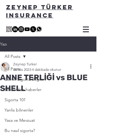
ZEYNEP TÜRKER
INSURANCE
Yazı
All Posts
Zeynep Turker
All Posts
30 Nis 2023
4 dakikada okunur
ANNE TERLİĞİ vs BLUE
Genel Sigorta Bilgileri
SHELL
Sektörden haberler
Sigorta 101
Yanlis bilinenler
Yasa ve Mevzuat
Bu nasıl sigorta?