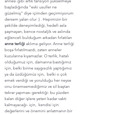
annesi gibi artık tansiyon yükselmeye 
başladığında "eski usuller ne 
güzelmiş" diye içimden geçirmiyorum 
dersem yalan olur :) . Hepimizin bir 
şekilde deneyimlediği, hedefi asla 
şaşmayan, bence nostaljik ve aslında 
eğlenceli bulduğum arkadan fırlatılan 
anne terliği 
aklıma geliyor. Anne terliği 
boşa fırlatılmazdı, zaten anneler 
kuzularına kıyamazlar. O terlik, hatalı 
olduğumuz için, damarına bastığımız 
için, belki birine saygısızlık yaptığımız 
ya da üzdüğümüz için,  belki o çok 
emek verdiği ve yorulduğu her neyse 
onu önemsemediğimiz ve sil baştan 
tekrar yapması gerektiği- bu yüzden 
kalan diğer işlere yeteri kadar vakti 
kalmayacağı- için,  kendisi için 
değerlerini ve önemini anlatmanın bir 