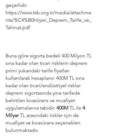
geçerlidir. 
https://www.tsb.org.tr/media/attachme
nts/%C4%B0htiyari_Deprem_Tarife_ve_
Talimat.pdf
Buna göre sigorta bedeli 400 Milyon TL 
sına kadar olan ticari risklerin deprem 
primi yukarıdaki tarife fiyatları 
kullanılarak hesaplanır. 400M TL sına 
kadar olan ticari/endüstriyel riskler 
deprem sigortasında yine tarifede 
belirtilen koasürans ve muafiyet 
uygulamalarına tabidir. 
400M 
TL ile 
4 
Milyar
 TL arasındaki riskler için de 
muafiyet ve koasürans seçenekleri 
bulunmaktadır.