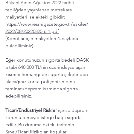
Bakanlığının Ağustos 2022 tarihli 
tebliğden yayınlanan metrekare 
maliyetleri ise ekteki gibidir; 
https://www.resmigazete.gov.tr/eskiler/
2022/08/20220825-6-1.pdf
(Konutlar için maliyetleri 4. sayfada 
bulabilirsiniz) 
Eğer konutunuzun sigorta bedeli DASK 
a tabi 640.000 TL'nin üzerindeyse aşan 
kısmını herhangi bir sigorta şirketinden 
alacağınız konut poliçenizin bina 
teminatı/deprem kısmında sigorta 
edebilirsiniz. 
Ticari/Endüstriyel Riskler
 içinse deprem 
zorunlu olmayıp isteğe bağlı sigorta 
edilir. Bu duruma ekteki tarifenin 
Sınai/Ticari Rizikolar  koşulları 