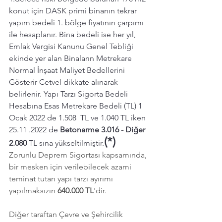
konut için DASK primi binanın tekrar 
yapım bedeli 1. bölge fiyatının çarpımı 
ile hesaplanır. Bina bedeli ise her yıl, 
Emlak Vergisi Kanunu Genel Tebliği 
ekinde yer alan Binaların Metrekare 
Normal İnşaat Maliyet Bedellerini 
Gösterir Cetvel dikkate alınarak 
belirlenir. Yapı Tarzı Sigorta Bedeli 
Hesabına Esas Metrekare Bedeli (TL) 1 
Ocak 2022 de 1.508  TL ve 1.040 TL iken 
25.11 .2022 de 
Betonarme 3.016 - Diğer 
(*)
2.080 
TL sına yükseltilmiştir.
Zorunlu Deprem Sigortası kapsamında, 
bir mesken için verilebilecek azami 
teminat tutarı yapı tarzı ayırımı 
yapılmaksızın 
640.000 TL
'dir.
Diğer taraftan Çevre ve Şehircilik 