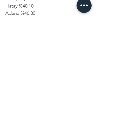
Hatay %40,10
Adana %46,30
Kahramanmaraş %53,70
Şanlıurfa %52,90
Osmaniye %42,70 
Diyarbakır %34,10
DASK ın konuta elektrik su ya da gaz 
bağlatmak için zorunlu tutulması yeterli 
değil, Yüksek riski olan bu bölgelerde 
zorunlu olmasına rağmen bu 
düşük 
sigortalılık
 oranı düşündürücü. 
Hepsi yakın geçmişte deprem yaşamış 
illerimize baktığımızda tablo nasıl? 
İstanbul Avrupa yakası %61,5, Anadolu 
Yakası %67,50
Kocaeli %60,30