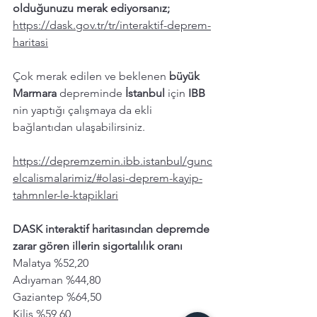
olduğunuzu merak ediyorsanız; 
https://dask.gov.tr/tr/interaktif-deprem-
haritasi
Çok merak edilen ve beklenen 
büyük 
Marmara 
depreminde 
İstanbul 
için 
IBB 
nin yaptığı çalışmaya da ekli 
bağlantıdan ulaşabilirsiniz. 
https://depremzemin.ibb.istanbul/gunc
elcalismalarimiz/#olasi-deprem-kayip-
tahmnler-le-ktapiklari
DASK interaktif haritasından depremde 
zarar gören illerin sigortalılık oranı  
Malatya %52,20
Adıyaman %44,80
Gaziantep %64,50
Kilis %59,60