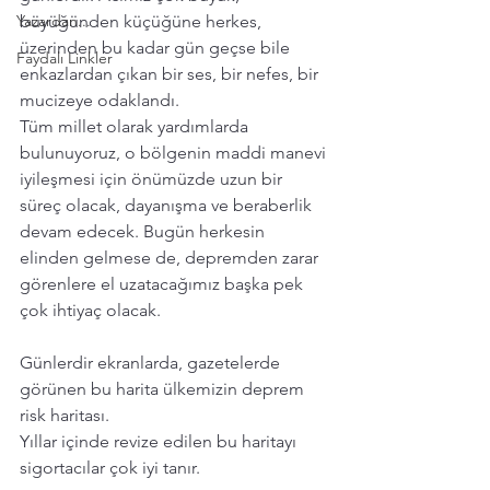
Yazardan...
büyüğünden küçüğüne herkes, 
üzerinden bu kadar gün geçse bile 
Faydalı Linkler
enkazlardan çıkan bir ses, bir nefes, bir 
mucizeye odaklandı. 
Tüm millet olarak yardımlarda 
bulunuyoruz, o bölgenin maddi manevi 
iyileşmesi için önümüzde uzun bir 
süreç olacak, dayanışma ve beraberlik 
devam edecek. Bugün herkesin 
elinden gelmese de, depremden zarar 
görenlere el uzatacağımız başka pek 
çok ihtiyaç olacak. 
Günlerdir ekranlarda, gazetelerde 
görünen bu harita ülkemizin deprem 
risk haritası.
Yıllar içinde revize edilen bu haritayı 
sigortacılar çok iyi tanır. 