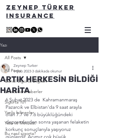
ZEYNEP TÜRKER
INSURANCE
Yazı
All Posts
Zeynep Turker
All Posts
9 Şub 2023
3 dakikada okunur
ARTIK HERKESİN BİLDİĞİ
Genel Sigorta Bilgileri
HARİTA
Sektörden haberler
6 Şubat 2023 de  Kahramanmaraş 
Sigorta 101
Pazarcık ve Elbistan'da 9 saat arayla 
Yanlis bilinenler
olan 7.7 ve 7.6 büyüklüğündeki 
depremlerden sonra yaşanan felaketin 
Yasa ve Mevzuat
korkunç sonuçlarıyla yaşıyoruz 
Bu nasıl sigorta?
günlerdir. Acımız çok büyük, 