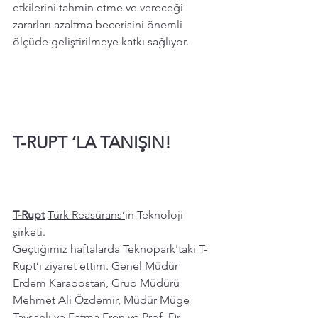
etkilerini tahmin etme ve vereceği 
zararları azaltma becerisini önemli 
ölçüde geliştirilmeye katkı sağlıyor.
T-RUPT ‘LA TANIŞIN! 
T-Rupt
Türk Reasürans’
ın Teknoloji 
şirketi.
Geçtiğimiz haftalarda Teknopark'taki T-
Rupt’ı ziyaret ettim. Genel Müdür 
Erdem Karabostan, Grup Müdürü 
Mehmet Ali Özdemir, Müdür Müge 
Tavşanlı ve Fatma Eren ve Prof. Dr. 