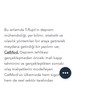
Bu anlamda T-Rupt’ın deprem 
mühendisliği, yer bilimi, istatistik ve 
olasılık yöntemleri bir araya getirerek 
meydana getirdiği bir yazılımı var; 
CatMod.
Deprem tehlikesi 
gerçekleşmeden önceki mali kayıp 
tahminini ve gerçekleştikten sonraki 
olay maliyetlerini modelleyen 
CatMod’un ülkemizde hem sigortacılar 
hem de reel sektör tarafından 
kullanılabilecek bir ürün olması 
hedeflenmiş. 
İ
lk modelleme 
sonuçlarını 2022 yılında almaya 
başlamışlar.