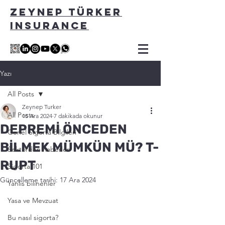
ZEYNEP TÜRKER
INSURANCE
Yazı
All Posts
Zeynep Turker
All Posts
15 Ara 2024
7 dakikada okunur
DEPREMİ ÖNCEDEN
Genel Sigorta Bilgileri
BİLMEK MÜMKÜN MÜ? T-
Sektörden haberler
RUPT
Sigorta 101
Güncelleme tarihi:
17 Ara 2024
Yanlis bilinenler
Yasa ve Mevzuat
Bu nasıl sigorta?