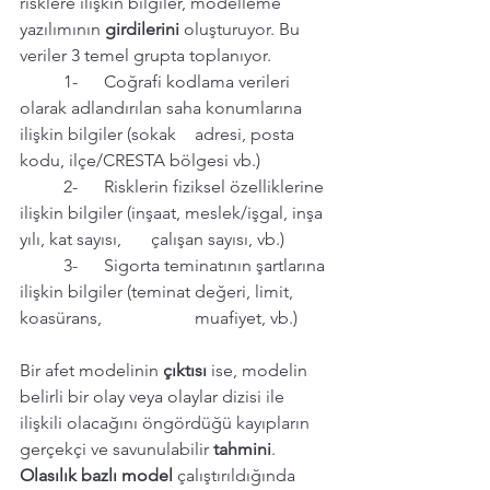
risklere ilişkin bilgiler, modelleme 
yazılımının 
girdilerini
 oluşturuyor. Bu 
veriler 3 temel grupta toplanıyor.
	1-      Coğrafi kodlama verileri 
olarak adlandırılan saha konumlarına 
ilişkin bilgiler (sokak 	adresi, posta 
kodu, ilçe/CRESTA bölgesi vb.)
	2-      Risklerin fiziksel özelliklerine 
ilişkin bilgiler (inşaat, meslek/işgal, inşa 
yılı, kat sayısı, 	çalışan sayısı, vb.)
	3-      Sigorta teminatının şartlarına 
ilişkin bilgiler (teminat değeri, limit, 
koasürans, 		muafiyet, vb.)
Bir afet modelinin 
çıktısı
 ise, modelin 
belirli bir olay veya olaylar dizisi ile 
ilişkili olacağını öngördüğü kayıpların 
gerçekçi ve savunulabilir 
tahmini
. 
Olasılık bazlı model
 çalıştırıldığında 