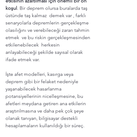
etkisinin azaltılması için önemli bir ön 
koşul
. Bir deprem olursa buralarda taş 
üstünde taş kalmaz  demek var , farklı 
senaryolarla depremlerin gerçekleşme 
olasılığını ve verebileceği zararı tahmin 
etmek  ve bu riskin gerçekleşmesinden 
etkilenebilecek  herkesin 
anlayabileceği şekilde sayısal olarak 
ifade etmek var. 
İşte afet modelleri, kasırga veya 
deprem gibi bir felaket nedeniyle 
yaşanabilecek hasarlanma 
potansiyellerinin nicelleşmesine, bu 
afetleri meydana getiren ana etkilerin 
araştırılmasına ve daha pek çok şeye 
olanak tanıyan, bilgisayar destekli 
hesaplamaların kullanıldığı bir süreç.