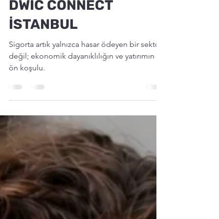
Zeynep Turker
8 Tem
6 dakikada okunur
DWIC CONNECT
İSTANBUL
Sigorta artık yalnızca hasar ödeyen bir sektör
değil; ekonomik dayanıklılığın ve yatırımın
ön koşulu.