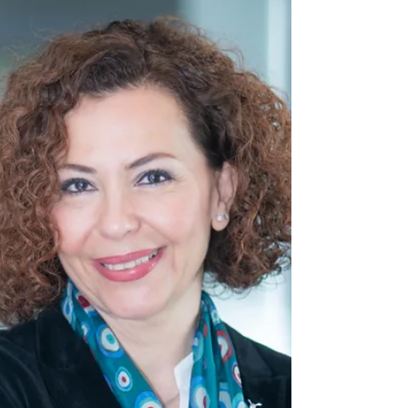
Her görkemli düğün iyi bir evlilik midir?
Bilançoyu büyütürken uzmanlığı, kültürü ve
sigortalının gerçek faydasını da koruyabiliyor
mu? Eğer cevap hayırsa, o zaman sektör
sanıldığının aksine büyümüyor, sadece
birleşiyor olabilir. Çünkü sistem sigortalının
seçeneği olduğu sürece güçlüdür. Tam da
bu yüzden sektörün geleceğinde hem güçlü
sermayeye hem de butik akla ihtiyaç var.