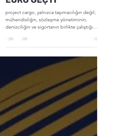
BOĞAZ’DAN 4 MİLYAR
EURO GEÇTİ
project cargo, yalnızca taşımacılığın değil;
mühendisliğin, sözleşme yönetiminin,
denizciliğin ve sigortanın birlikte çalıştığı
özel bir risk alanı.Böyle bir projede tek bir
sigorta poliçesi bulunmaz. Bir risk mimarisi
kurulur ve içinde pek çok disiplin yer alır.
Bunların hiçbiri de birbirinden bağımsız
değildir. Birbirine bağlı onlarca farklı risk
katmanından bahsederken Project Cargo'yu
nakliyat poliçesi diye anlatmak eksik
kalır.Fiziksel hasarın maliyeti çoğu zaman
toplam