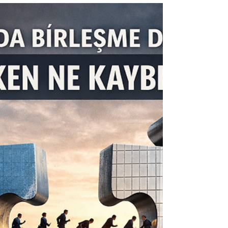
"DÜNYA İKLİM GÜNÜ"
İklim değişikliği artık sadece çevreyi değil;
bilançoları, operasyonları ve
sigortalanabilirliği de değiştirirken bu tablo
artık sadece çevresel değil kamusal maliye,
bankacılık sistemi, yatırım piyasaları ve
toplumsal dayanıklılık açısından da kritik hale
geliyor.Belki de artık asıl soru şu: İklim
değişikliğine sadece uyum sağlamaya mı
çalışacağız, yoksa ekonomiyi ve hayatı bu
yeni risk düzenine göre yeniden mi
tasarlayacağız?” Sigorta sektörü tam bu
kırılma noktasında dur