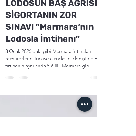
Zeynep Turker
10 Oca
8 dakikada okunur
LODOSUN BAŞ AĞRISI,
SİGORTANIN ZOR
SINAVI "Marmara’nın
Lodosla İmtihanı"