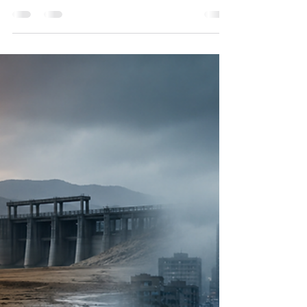
GÖRÜNMEYEN İLK 11'İ
Risk yönetimi yalnızca fabrikalar, limanlar veya
enerji santralleri için gerekli değil. Milyarlarca
insanı aynı heyecanda buluşturan küresel
organizasyonların da görünmeyen omurgası.
Futbolun kazananını kupayı kaldıran takım
belirleyecek. Ama turnuvanın görünmeyen
kazananları, milyonlarca insanın güven içinde
aynı heyecanı yaşayabilmesini sağlayan risk
yöneticileri, güvenlik uzmanları, brokerler,
sigortacılar ve reasürörler olacak.