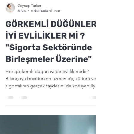
Zeynep Turker
8 Nis
6 dakikada okunur
GÖRKEMLİ DÜĞÜNLER,
İYİ EVLİLİKLER Mİ ?
"Sigorta Sektöründe
Birleşmeler Üzerine"