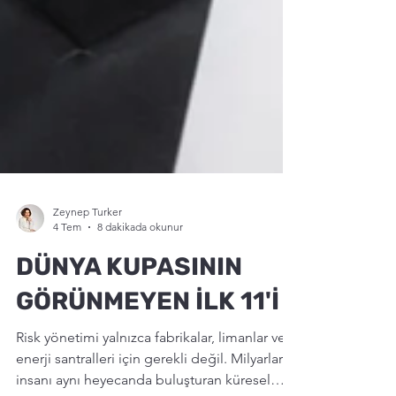
Zeynep Turker
4 Tem
8 dakikada okunur
DÜNYA KUPASININ