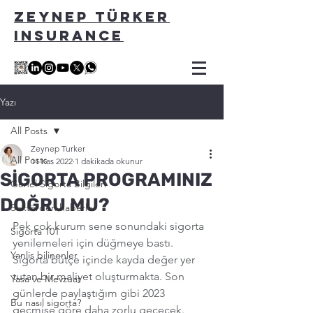
ZEYNEP TÜRKER
INSURANCE
Yazı
All Posts
Zeynep Turker
All Posts
11 Kas 2022
1 dakikada okunur
SİGORTA PROGRAMINIZ
Genel Sigorta Bilgileri
DOĞRU MU?
Sektörden haberler
Pek çok kurum sene sonundaki sigorta 
Sigorta 101
yenilemeleri için düğmeye bastı. 
Yanlis bilinenler
Sigorta bütçe içinde kayda değer yer 
tutan bir maliyet oluşturmakta. Son 
Yasa ve Mevzuat
günlerde paylaştığım gibi 2023 
Bu nasıl sigorta?
geçmişe göre daha zorlu geçecek. 