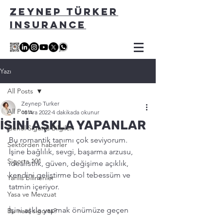
ZEYNEP TÜRKER
INSURANCE
Yazı
All Posts
Zeynep Turker
All Posts
18 Ara 2022
4 dakikada okunur
İŞİNİ AŞKLA YAPANLAR
Genel Sigorta Bilgileri
Bu romantik tanımı çok seviyorum. 
Sektörden haberler
İşine bağlılık, sevgi, başarma arzusu, 
Sigorta 101
idealistlik, güven, değişime açıklık, 
kendini geliştirme bol tebessüm ve 
Yanlis bilinenler
tatmin içeriyor. 
Yasa ve Mevzuat
İşini aşkla yapmak önümüze geçen 
Bu nasıl sigorta?