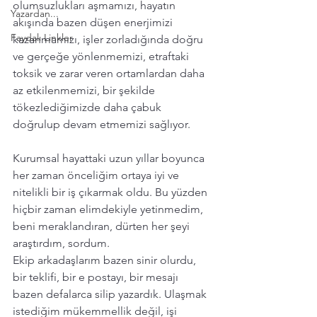
olumsuzlukları aşmamızı, hayatın 
Yazardan...
akışında bazen düşen enerjimizi 
Faydalı Linkler
kazanmamızı, işler zorladığında doğru 
ve gerçeğe yönlenmemizi, etraftaki 
toksik ve zarar veren ortamlardan daha 
az etkilenmemizi, bir şekilde 
tökezlediğimizde daha çabuk 
doğrulup devam etmemizi sağlıyor. 
Kurumsal hayattaki uzun yıllar boyunca 
her zaman önceliğim ortaya iyi ve 
nitelikli bir iş çıkarmak oldu. Bu yüzden 
hiçbir zaman elimdekiyle yetinmedim, 
beni meraklandıran, dürten her şeyi 
araştırdım, sordum. 
Ekip arkadaşlarım bazen sinir olurdu, 
bir teklifi, bir e postayı, bir mesajı 
bazen defalarca silip yazardık. Ulaşmak 
istediğim mükemmellik değil, işi 