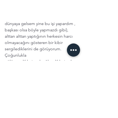
dünyaya gelsem yine bu işi yapardım , 
başkası olsa böyle yapmazdı gibi), 
alttan alttan yaptığının herkesin harcı 
olmayacağını gösteren bir kibir 
sergilediklerini de görüyorum. 
Çoğunlukla 
gülümsedikleri, çok eğlendikleri anları 
paylaşıp, ilham veren olmaktan çok, 
getirilerine özendirici olabiliyorlar. 
Gerçek hayattan örnekler aklınıza 
gelecektir, ben yine bir filmden örnek 
vereyim :) "Devil Wears Prada - Şeytan 
Prada Giyer" deki Merryl Streep in 
canlandırdığı Miranda Preistly karakteri 
işine aşık ve laf ettirmeyenlere güzel bir 