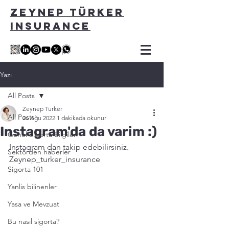
ZEYNEP TÜRKER
INSURANCE
Yazı
All Posts
Zeynep Turker
All Posts
26 Ağu 2022
1 dakikada okunur
Instagram'da da varim :)
Genel Sigorta Bilgileri
Instagram dan takip edebilirsiniz. 
Sektörden haberler
Zeynep_turker_insurance
Sigorta 101
Yanlis bilinenler
Yasa ve Mevzuat
Bu nasıl sigorta?