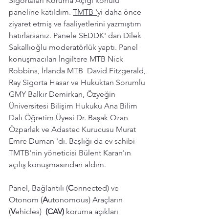
Sigortaları Koruma Açığı konulu 
paneline katıldım. 
TMTB '
yi daha önce 
ziyaret etmiş ve faaliyetlerini yazmıştım 
hatırlarsanız. Panele SEDDK' dan Dilek 
Sakallıoğlu moderatörlük yaptı. Panel 
konuşmacıları İngiltere MTB Nick 
Robbins, İrlanda MTB  David Fitzgerald, 
Ray Sigorta Hasar ve Hukuktan Sorumlu 
GMY Balkır Demirkan, Özyeğin 
Üniversitesi Bilişim Hukuku Ana Bilim 
Dalı Öğretim Üyesi Dr. Başak Ozan 
Özparlak ve Adastec Kurucusu Murat 
Emre Duman 'dı. Başlığı da ev sahibi 
TMTB'nin yöneticisi Bülent Karan'ın 
açılış konuşmasından aldım. 
Panel, Bağlantılı (
C
onnected) ve 
Otonom (
A
utonomous) Araçların 
(
V
ehicles)  
(CAV)
 koruma açıkları 