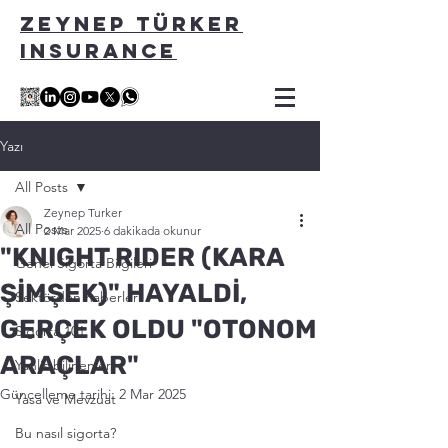
ZEYNEP TÜRKER
INSURANCE
Yazı
All Posts
Zeynep Turker
All Posts
2 Mar 2025
6 dakikada okunur
"KNIGHT RIDER (KARA
Genel Sigorta Bilgileri
ŞİMŞEK)" HAYALDİ,
Sektörden haberler
GERÇEK OLDU "OTONOM
Sigorta 101
ARAÇLAR"
Yanlis bilinenler
Güncelleme tarihi:
2 Mar 2025
Yasa ve Mevzuat
Bu nasıl sigorta?