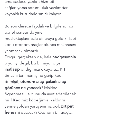
ama sadece yazılım hizmeti 
sağlanıyorsa sorumluluk yazılımdan 
kaynaklı kusurlarla sınırlı kalıyor. 
Bu son derece faydalı ve bilgilendirici 
panel esnasında yine 
meslektaşlarımızla bir araya geldik. Tabi 
konu otonom araçlar olunca makarasını 
yapmasak olmazdı. 
Doğru gerçekten de, hala 
navigasyonla 
o yol iyi değil, bu bilmiyor diye 
inatlaşıp 
bildiğimizi okuyoruz. KITT 
timsahı tanımamış ne garip kedi 
demişti, 
otonom araç  çakarlı araç 
görünce ne yapacak
? Makine 
öğrenmesi ile bunu da ayırt edebilecek 
mi ? Kedimiz köpeğimiz, kaldırım 
yerine yoldan yürüyenimiz bol, 
zırt pırt 
frene mi
 basacak? Otonom bir araçta, 