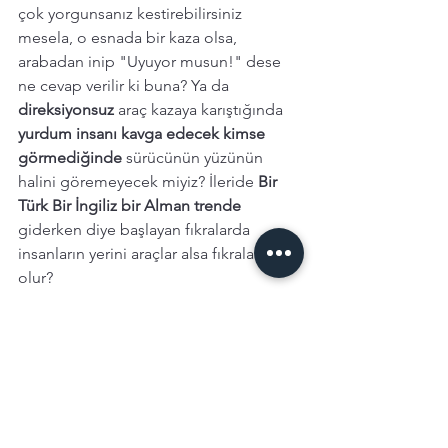
çok yorgunsanız kestirebilirsiniz 
mesela, o esnada bir kaza olsa, 
arabadan inip "Uyuyor musun!" dese 
ne cevap verilir ki buna? Ya da 
direksiyonsuz 
araç kazaya karıştığında  
yurdum insanı kavga edecek kimse 
görmediğinde
 sürücünün yüzünün 
halini göremeyecek miyiz? İleride 
Bir 
Türk Bir İngiliz bir Alman trende 
giderken diye başlayan fıkralarda 
insanların yerini araçlar alsa fıkralar nasıl 
olur? 