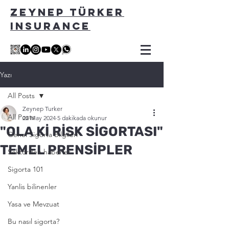
ZEYNEP TÜRKER
INSURANCE
Yazı
All Posts
Zeynep Turker
All Posts
22 May 2024
5 dakikada okunur
"OLA Kİ RİSK SİGORTASI"
Genel Sigorta Bilgileri
TEMEL PRENSİPLER
Sektörden haberler
Sigorta 101
Yanlis bilinenler
Yasa ve Mevzuat
Bu nasıl sigorta?