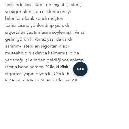
tesisinde kısa süreli bir inşaat işi almış 
ve sigortalımız da risklerini en iyi 
bilenler olarak kendi müşteri 
temsilcisine yönlendirip gerekli 
sigortaları yaptırmasını söylemişti. Ama 
gelin görün ki -biraz yaşı da vardı 
sanırım- istenilen sigortanın adı 
müteahhidin aklında kalmamış, o da 
yapacağı işi elinden geldiğince anlatıp 
ısrarla bana hemen "
Ola ki Risk
" 
sigortası yapın diyordu. Ola ki Risk ne 
ki? Evet, bildiniz: All Risk !(İnşaat All 
Risk) İstek net, risk doğru anlatılmış, 
taraflar belli, bilgiler eksiksiz, 
sorumluluk bilinci çok yüksek ve tavır 
inanılmaz tatlı! Arkadaşım tüm bilgileri 
aldı ve ana işverenin sözleşme koşulları 
ve beklentileri ile uyumlu sigortaları 
organize etti.