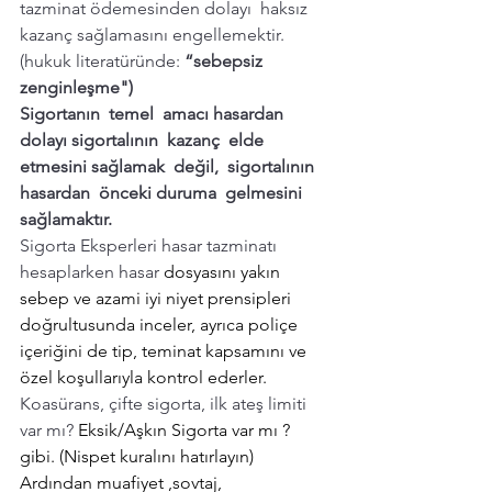
tazminat ödemesinden dolayı  haksız 
kazanç sağlamasını engellemektir. 
(hukuk literatüründe: 
“sebepsiz 
zenginleşme")
Sigortanın  temel  amacı hasardan  
dolayı sigortalının  kazanç  elde  
etmesini sağlamak  değil,  sigortalının 
hasardan  önceki duruma  gelmesini 
sağlamaktır.
Sigorta Eksperleri hasar tazminatı 
hesaplarken hasar 
dosyasını yakın 
sebep ve azami iyi niyet prensipleri 
doğrultusunda inceler, ayrıca poliçe 
içeriğini de tip, teminat kapsamını ve 
özel koşullarıyla kontrol ederler. 
Koasürans, çifte sigorta, ilk ateş limiti 
var mı? 
Eksik/Aşkın Sigorta var mı ? 
gibi. (
Nispet kuralını hatırlayın
) 
Ardından muafiyet ,sovtaj, 