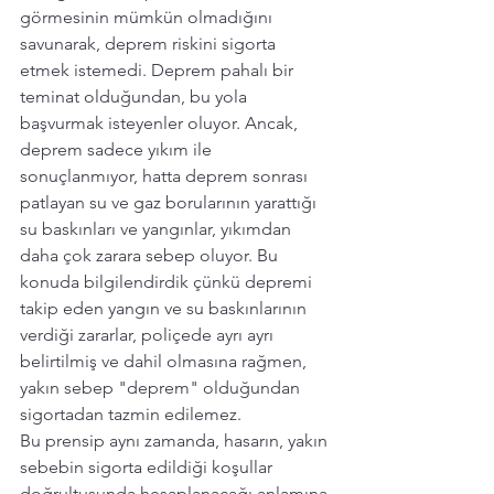
görmesinin mümkün olmadığını 
savunarak, deprem riskini sigorta 
etmek istemedi. Deprem pahalı bir 
teminat olduğundan, bu yola 
başvurmak isteyenler oluyor. Ancak, 
deprem sadece yıkım ile 
sonuçlanmıyor, hatta deprem sonrası 
patlayan su ve gaz borularının yarattığı 
su baskınları ve yangınlar, yıkımdan 
daha çok zarara sebep oluyor. Bu 
konuda bilgilendirdik çünkü depremi 
takip eden yangın ve su baskınlarının 
verdiği zararlar, poliçede ayrı ayrı 
belirtilmiş ve dahil olmasına rağmen, 
yakın sebep "deprem" olduğundan 
sigortadan tazmin edilemez.
Bu prensip aynı zamanda, hasarın, yakın 
sebebin sigorta edildiği koşullar 
doğrultusunda hesaplanacağı anlamına 