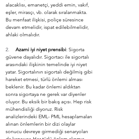
alacaklısı, emanetçi, yeddi emin, vakıf, 
eşler, mirasçı, vb. olarak sıralanmakta. 
Bu menfaat ilişkisi, poliçe süresince 
devam etmelidir, ispat edilebilmelidir, 
ahlaki olmalıdır.
2.     
Azami iyi niyet prensibi
: Sigorta 
güvene dayalıdır. Sigortacı ile sigortalı 
arasındaki ilişkinin temelinde iyi niyet 
yatar. Sigortalının sigortalı değilmiş gibi 
hareket etmesi, türlü önlemi alması 
beklenir. Bu kadar önlemi aldıktan 
sonra sigortaya ne gerek var diyenler 
oluyor. Bu eksik bir bakış açısı. Hep risk 
mühendisliği diyoruz. Risk 
analizlerindeki 
EML- PML
 hesaplamaları 
alınan önlemlerin bir dizi olaylar 
sonucu devreye girmediği senaryoları 
da kapsıyor. Her türlü önlem alınmış 