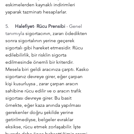
eskimelerden kaynaklı indirimleri 
yaparak tazminatı hesaplarlar.
5.     
Halefiyet
- 
Rücu Prensibi
 - Genel 
tanımıyla 
sigortacının, zararı ödedikten 
sonra sigortalının yerine geçerek 
sigortalı gibi hareket etmesidir. Rücu 
edilebilirlik, bir risklin sigorta 
edilmesinde önemli bir kriterdir. 
Mesela biri geldi aracınıza çarptı. Kasko 
sigortanız devreye girer, eğer çarpan 
kişi kusurluysa , zarar çarpan aracın 
sahibine rücu edilir ve o aracın trafik 
sigortası devreye girer. Bu basit 
örnekte, eğer kaza anında yapılması 
gerekenler doğru şekilde yerine 
getirilmediyse, belgeler evraklar 
eksikse, rücu etmek zorlaşabilir. İşte 
burada daha önce bahsettiğimiz azami 