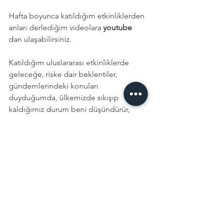
Hafta boyunca katıldığım etkinliklerden 
anları derlediğim videolara 
youtube 
dan ulaşabilirsiniz. 
Katıldığım uluslararası etkinliklerde 
geleceğe, riske dair beklentiler, 
gündemlerindeki konuları 
duyduğumda, ülkemizde sıkışıp 
kaldığımız durum beni düşündürür, 
kasko trafikten kafayı kaldıramayıp, olan 
bitene seyirci kaldığımızı görüp 
üzülürdüm. Bu yıl 13. sü kutlanan 
Sigorta Haftası, temaları ve 
etkinlikleriyle sektörümüz adına son 
derece faydalı, gelecek odaklı, sağlam 
ve sürdürülebilir sigortacılığın yapı 
taşları olan paydaşlarının ortak akıl ve 
işbirliği zeminin inşa edildiği çok 