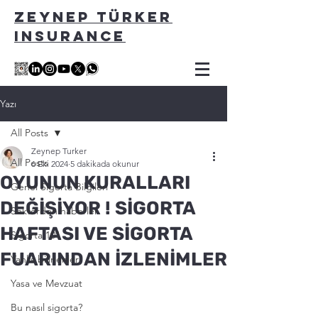
ZEYNEP TÜRKER
INSURANCE
Yazı
All Posts
Zeynep Turker
All Posts
6 Eki 2024
5 dakikada okunur
OYUNUN KURALLARI
Genel Sigorta Bilgileri
DEĞİŞİYOR ! SİGORTA
Sektörden haberler
HAFTASI VE SİGORTA
Sigorta 101
FUARINDAN İZLENİMLER
Yanlis bilinenler
Yasa ve Mevzuat
Bu nasıl sigorta?