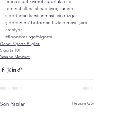
fırtına sabit kıymet sigortaları ile 
teminat altına alınabiliyor, zararin 
sigortadan karsilanmasi icin rüzgar 
şiddetinin 7 bofordan fazla olması  şartı 
araniyor. 
#fiona
#kasırga
#sigorta
Genel Sigorta Bilgileri
Sigorta 101
Yasa ve Mevzuat
Hepsini Gör
Son Yazılar