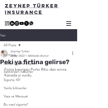
ZEYNEP TÜRKER
INSURANCE
Yazı
All Posts
Zeynep Turker
All Posts
25 Eyl 2022
1 dakikada okunur
Peki ya firtina gelirse?
Genel Sigorta Bilgileri
Fiona kasırgası Porto Riko dan sonra 
Sektörden haberler
Kanada yi vurdu.   
Sigorta 101
Yanlis bilinenler
Yasa ve Mevzuat
Bu nasıl sigorta?