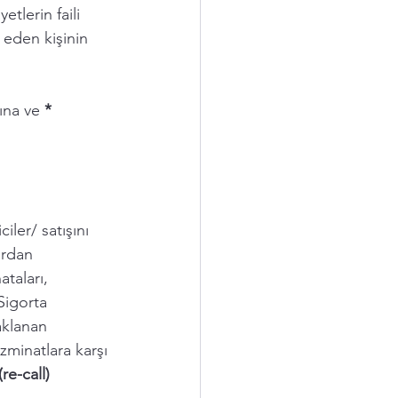
tlerin faili 
 eden kişinin  
ına ve 
*
ler/ satışını 
ardan 
taları, 
Sigorta 
aklanan 
zminatlara karşı 
(re-call)