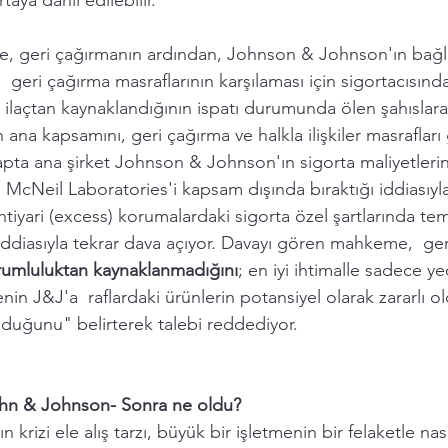
taya dahil edilebilir. 
de, geri çağırmanın ardından, Johnson & Johnson'ın bağlı
,  geri çağırma masraflarının karşılaması için sigortacısınd
 ilaçtan kaynaklandığının ispatı durumunda ölen şahısla
 ana kapsamını, geri çağırma ve halkla ilişkiler masrafları
tapta ana şirket Johnson & Johnson'ın sigorta maliyetleri
i McNeil Laboratories'i kapsam dışında bıraktığı iddiasıyla
ihtiyari (excess) korumalardaki sigorta özel şartlarında tem
diasıyla tekrar dava açıyor. Davayı gören mahkeme,  ger
sorumluluktan kaynaklanmadığını
; en iyi ihtimalle sadece yed
n J&J'a  raflardaki ürünlerin potansiyel olarak zararlı 
lduğunu" belirterek talebi reddediyor. 
John & Johnson- Sonra ne oldu? 
rizi ele alış tarzı, büyük bir işletmenin bir felaketle nas