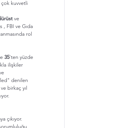
 çok kuvvetli 
dürüst 
ve 
s , FBI ve Gıda 
aranmasında rol 
de
 35
'ten yüzde 
a ilişkiler 
ve 
aled" denilen 
ve birkaç yıl 
ıyor. 
a çıkıyor. 
 sorumluluğu 