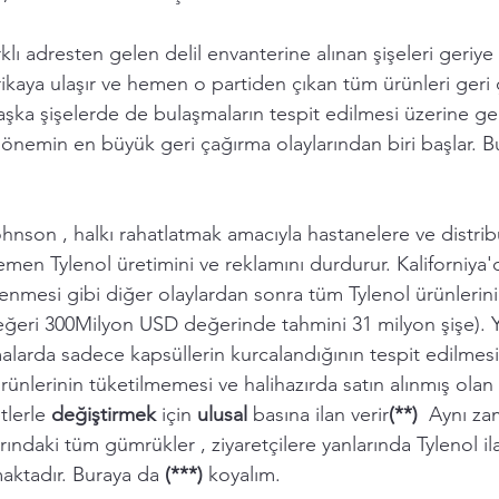
farklı adresten gelen delil envanterine alınan şişeleri geriy
rikaya ulaşır ve hemen o partiden çıkan tüm ürünleri geri ç
aşka şişelerde de bulaşmaların tespit edilmesi üzerine ge
 dönemin en büyük geri çağırma olaylarından biri başlar. Bu
ohnson
 , halkı rahatlatmak amacıyla hastanelere ve distrib
hemen Tylenol üretimini ve reklamını durdurur. 
Kaliforniya'
lenmesi gibi diğer olaylardan sonra tüm Tylenol ürünlerin
 değeri 300Milyon USD değerinde tahmini 31 milyon şişe). 
ırmalarda sadece kapsüllerin kurcalandığının tespit edilmesi
ünlerinin tüketilmemesi ve halihazırda satın alınmış olan
tlerle 
değiştirmek 
için 
ulusal 
basına ilan verir
(**)  
Aynı za
arındaki tüm gümrükler
 , ziyaretçilere yanlarında Tylenol il
aktadır. Buraya da 
(***)
 koyalım.