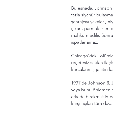
Bu esnada, Johnson &
fazla siyanür bulaşma
şantajcıyı yakalar , n
çıkar , parmak izleri
mahkum edilir. Sonra
ispatlanamaz.  
Chicago'daki  ölümle
reçetesiz satılan ilaç
kurcalanmış jelatin 
1991'de Johnson & Jo
veya bunu önlemeni
arkada bırakmak iste
karşı açılan tüm dava