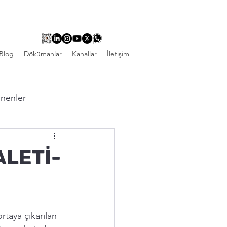
Blog
Dökümanlar
Kanallar
İletişim
linenler
ALETİ-
taya çıkarılan 