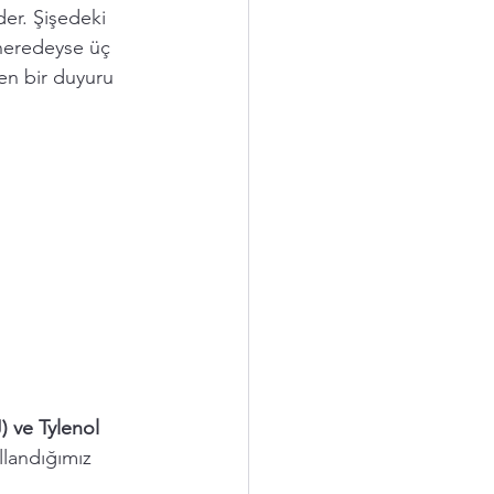
der. Şişedeki 
 neredeyse üç 
den bir duyuru 
 ve Tylenol 
landığımız 