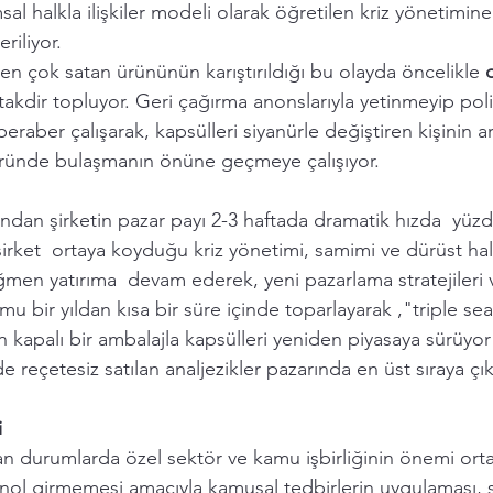
al halkla ilişkiler modeli olarak öğretilen kriz yönetimine
riliyor. 
 çok satan ürününün karıştırıldığı bu olayda öncelikle 
 takdir topluyor. Geri çağırma anonslarıyla yetinmeyip poli
 beraber çalışarak, kapsülleri siyanürle değiştiren kişinin 
 üründe bulaşmanın önüne geçmeye çalışıyor.
ndan şirketin pazar payı 2-3 haftada dramatik hızda  yüz
irket  ortaya koyduğu kriz yönetimi, samimi ve dürüst halkl
rağmen yatırıma  devam ederek, yeni pazarlama stratejileri 
 bir yıldan kısa bir süre içinde toparlayarak ,"triple se
 kapalı bir ambalajla kapsülleri yeniden piyasaya sürüyor 
 reçetesiz satılan analjezikler pazarında en üst sıraya çık
i 
n durumlarda özel sektör ve kamu işbirliğinin önemi ortay
enol girmemesi amacıyla kamusal tedbirlerin uygulaması,