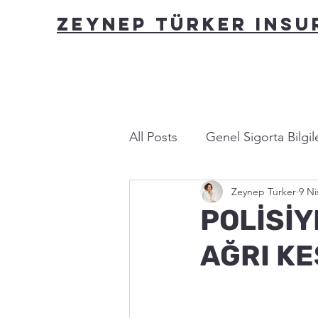
ZEYNEP TÜRKER INS
All Posts
Genel Sigorta Bilgile
Zeynep Turker
9 Ni
Yasa ve Mevzuat
Bu nası
POLİSİY
AĞRI KE