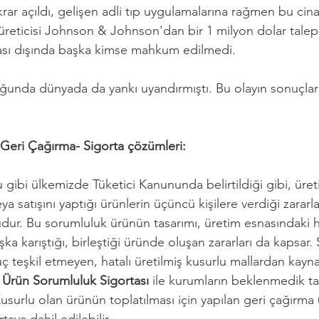
ar açıldı, gelişen adli tıp uygulamalarına rağmen bu cinaye
reticisi 
Johnson & Johnson'dan bir 
1 milyon dolar talep
ası dışında başka kimse mahkum edilmedi. 
uğunda dünyada da yankı uyandırmıştı. Bu olayın sonuçlar
 Geri Çağırma- Sigorta çözümleri:
bi ülkemizde Tüketici Kanununda belirtildiği gibi, üretici
eya satışını yaptığı ürünlerin üçüncü kişilere verdiği zararl
dur. Bu sorumluluk ürünün tasarımı, üretim esnasındaki ha
ka karıştığı, birleştiği üründe oluşan zararları da kapsar. 
uç teşkil etmeyen, hatalı üretilmiş kusurlu mallardan kayn
 
Ürün Sorumluluk Sigortası
 ile kurumların beklenmedik ta
usurlu olan ürünün toplatılması için yapılan geri çağırma 