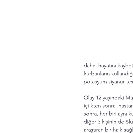
daha  hayatını kaybett
kurbanların kullandığ
potasyum siyanür tespi
Olay 12 yaşındaki Mar
içtikten sonra  hasta
sonra, her biri aynı 
diğer 3 kişinin de öl
araştıran bir halk sağl