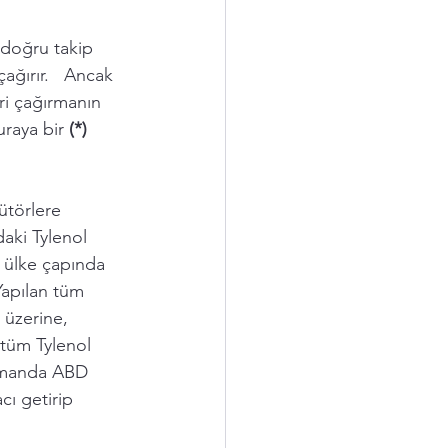
e doğru takip 
ağırır.   Ancak 
ri çağırmanın 
raya bir 
(*)
ütörlere 
daki
 Tylenol 
i ülke çapında 
Yapılan tüm 
 üzerine, 
 tüm Tylenol 
manda 
ABD 
acı getirip 