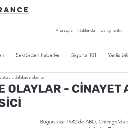
URANCE
Ana sayfa
Hakkında
Danışmanlık
ri
Sektörden haberler
Sigorta 101
Yanlis bi
s 2023
5 dakikada okunur
l sigorta?
Yazardan...
Faydalı Linkler
E OLAYLAR - CİNAYET 
SİCİ
Bugün size 1982'de ABD, Chicago'da or