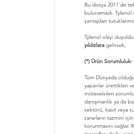
Bu dosya 2011'de tekr
bulunamadı. Tylenol ü
şantajdan tutuklanm
Tylenol olayı duyuld
yıldızlara 
gelirsek;  
(*) Ürün Sorumluluk-
Tüm Dünyada olduğu gi
yapanlar ürettikleri v
müteselsilen sorumlu
danışmanlık ya da baş
sektörü, kasıt veya s
zararların tazmini için
korunmasını sağlar. K