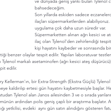
ve dünyada geniş yankı bulan Tylenol c
bahsedeceğim. 
Son yıllarda eskiden sadece eczanelerd
ilaçları süpermarketlerden alabiliyoruz
uygulama çok daha uzun süredir var.  
Süpermarketten alınan ağrı kesici ve at
ilaç olan Tylenol'den zehirlendiği tespit
kişi hayatını kaybeder ve sonrasında bi
iği benzer olaylar tespit edilir. Yapılan laboratuvar testle
ı 
Tylenol markalı asetaminofen
 (ağrı kesici ateş düşürücü)
t edilir. 
y Kellerman'ın, bir 
Extra-Strength (Ekstra Güçlü) Tylenol
neye kaldırılıp ertesi gün hayatını kaybetmesiyle başlar. 
kutudan Tylenol alan Janos ailesinden 3 ve o sırada yanlar
ümünün ardından polis geniş çaplı bir araştırma başlatır. 
ığı yetkilisi, evdeki  aynı gün satın alındığını gösteren fatu