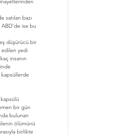
inayetlerinden 
e satılan bazı 
.  ABD'de ise bu 
eş düşürücü bir 
 edilen yedi 
rkaç insanın 
rinde 
 
kapsüller
de 
 kapsülü 
Hemen bir gün 
ında bulunan 
Ailenin ölümünü 
rasıyla birlikte 