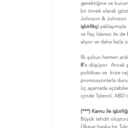
gerektiğine ve kurums
bir örnek olarak göste
Johnson & Johnson en
işbirlikçi 
yaklaşımıyla
ve İlaç İdaresi ile de
alıyor ve daha fazla
İlk şokun hemen ardı
8'
e düşüyor.  Ancak ş
politikası ve  krize 
promosyonlarla durumu
üç aşamada açılabilen
içinde Tylenol, ABD'de
(***) Kamu ile işbirliğ
Büyük tehdit oluştura
Ülkeye başka bir Tyl