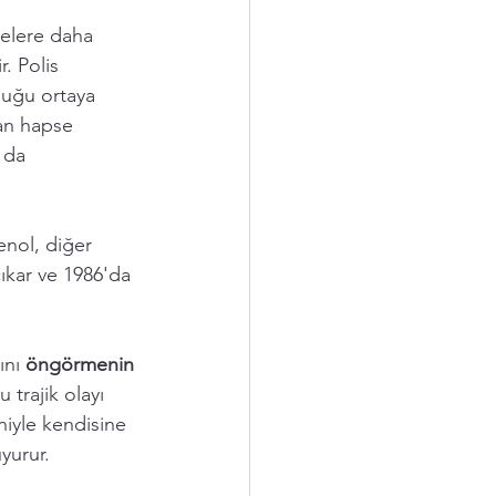
elere daha 
. Polis 
lduğu ortaya 
dan hapse 
 da 
enol, diğer 
çıkar ve 1986'da 
nı 
öngörmenin 
 trajik olayı 
iyle kendisine 
yurur. 