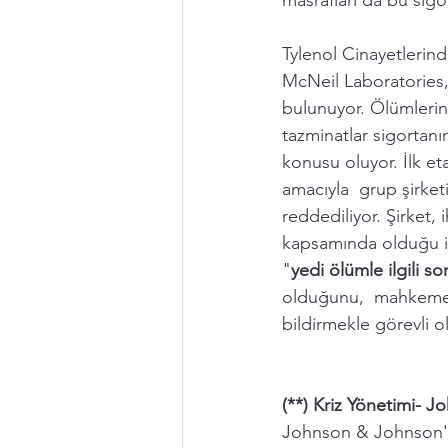
masrafları da bu sigor
Tylenol Cinayetlerin
McNeil Laboratories
bulunuyor. Ölümlerin
tazminatlar sigortanın
konusu oluyor. İlk e
amacıyla  grup şirket
reddediliyor. Şirket, 
kapsamında olduğu id
"
yedi ölümle ilgili 
olduğunu,  mahkemeni
bildirmekle görevli o
(**) Kriz Yönetimi- 
Johnson & Johnson'ın k