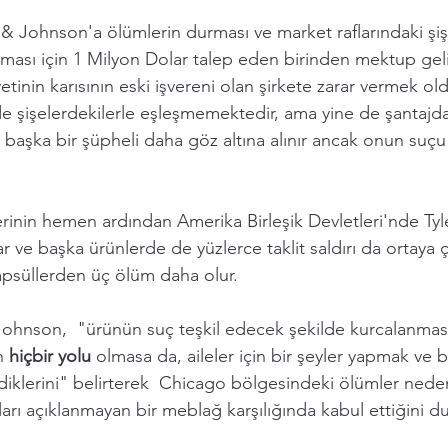
 Johnson'a ölümlerin durması ve market raflarındaki şiş
ması için 1 Milyon Dolar talep eden birinden mektup gelir
iyetinin karısının eski işvereni olan şirkete zarar vermek o
 de şişelerdekilerle eşleşmemektedir, ama yine de şantaj
 başka bir şüpheli daha göz altına alınır ancak onun suçu
rinin hemen ardından Amerika Birleşik Devletleri'nde Tyl
lar ve başka ürünlerde de yüzlerce taklit saldırı da ortaya 
kapsüllerden üç ölüm daha olur.
hnson,  "ürünün suç teşkil edecek şekilde kurcalanması
n 
hiçbir yolu
 olmasa da, aileler için bir şeyler yapmak ve bu
diklerini" belirterek  Chicago bölgesindeki ölümler neden
ları açıklanmayan bir meblağ karşılığında kabul ettiğini du