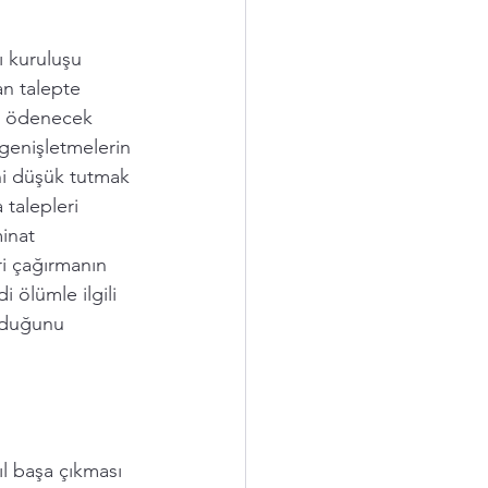
 kuruluşu 
an talepte 
ra ödenecek 
 genişletmelerin 
ni düşük tutmak 
 talepleri 
inat 
i çağırmanın 
i ölümle ilgili 
olduğunu 
ıl başa çıkması 