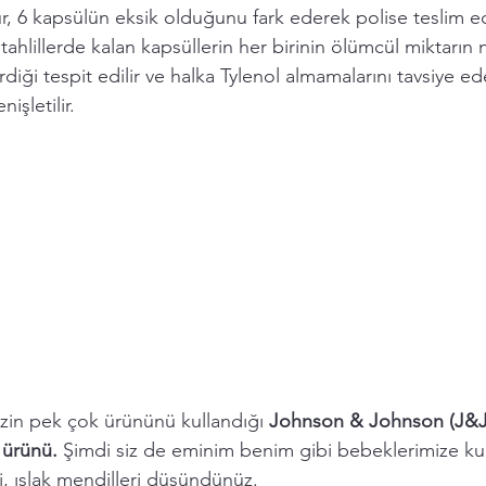
lur, 6 kapsülün eksik olduğunu fark ederek polise teslim e
tahlillerde kalan kapsüllerin her birinin ölümcül miktarın
rdiği tespit edilir ve halka Tylenol almamalarını tavsiye e
işletilir. 
mizin pek çok ürününü kullandığı 
Johnson & Johnson (J&J)
 ürünü. 
Şimdi siz de eminim benim gibi bebeklerimize kul
, ıslak mendilleri düşündünüz. 