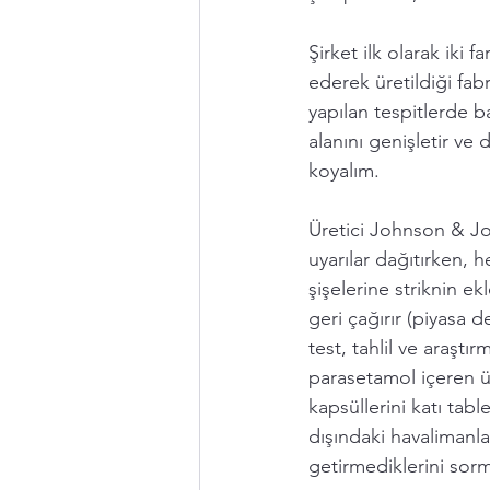
Şirket ilk olarak iki 
ederek üretildiği fab
yapılan tespitlerde b
alanını genişletir ve
koyalım.
Üretici 
Johnson & J
uyarılar dağıtırken, 
şişelerine 
striknin
 ek
g
eri çağırır (piyasa
test, tahlil ve araşt
parasetamol içeren ür
kapsüllerini katı table
dışındaki havalimanl
getirmediklerini sorm