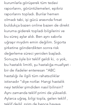
kurumlarla görüşerek tüm tedavi 
raporlarını, görüntülemeleri, epikriz 
raporlarını topladı. Bunlar hemen 
olmadı tabi, işi gücü arasında fırsat 
buldukça bazen online bazen de direkt 
kuruma giderek topladı bilgilerini ve 
bu süreç aylar aldı. Ben aynı sabırla 
uğraşır mıydım emin değilim. Sigorta 
şirketine gönderdikten sonra risk 
değerleme süreci yeniden başladı. 
Sonuçta öyle bir teklif geldi ki,  o yok, 
bu hastalık limitli, şu hastalığa muafiyet -
bir de ifadeler enteresan "ABC 
hastalığı ile ilgili tüm rahatsızlıklar 
istisnadır "diye notlar. Hangi hastalık 
neyi tetikler şimdiden nasıl bilinsin? 
Aynı zamanda teklif primi de yükseldi. 
Aylarca uğraş, bilgi topla, gelen teklif , 
teklif değil, prim de bence havaya 