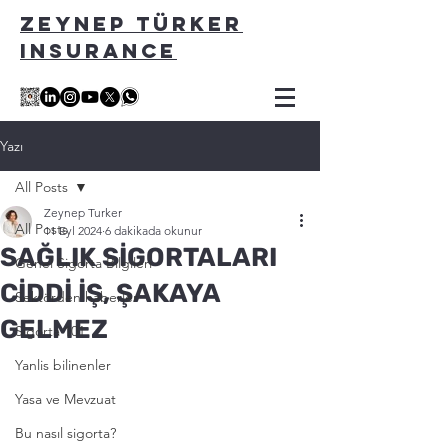
ZEYNEP TÜRKER
INSURANCE
Yazı
All Posts
Zeynep Turker
All Posts
11 Eyl 2024
6 dakikada okunur
SAĞLIK SİGORTALARI
Genel Sigorta Bilgileri
CİDDİ İŞ, ŞAKAYA
Sektörden haberler
GELMEZ
Sigorta 101
Yanlis bilinenler
Yasa ve Mevzuat
Bu nasıl sigorta?