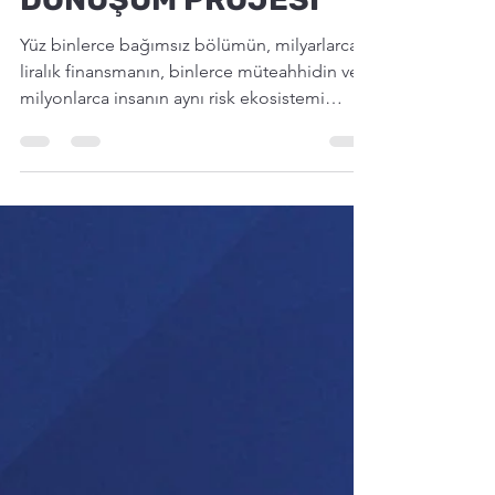
Zeynep Turker
24 Haz
7 dakikada okunur
İSTANBUL -DÜNYANIN
EN BÜYÜK KENTSEL
DÖNÜŞÜM PROJESİ
Yüz binlerce bağımsız bölümün, milyarlarca
liralık finansmanın, binlerce müteahhidin ve
milyonlarca insanın aynı risk ekosistemi
içinde yer aldığı devasa bir dönüşümden söz
ediyoruz. Türkiye'nin deprem gerçeği
özellikle İstanbul ve Marmara söz konusu
olduğunda yalnızca bir yapı güvenliği