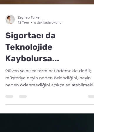
Zeynep Turker
12 Tem
6 dakikada okunur
Sigortacı da
Teknolojide
Kaybolursa...
Güven yalnızca tazminat ödemekle değil;
müşteriye neyin neden ödendiğini, neyin
neden ödenmediğini açıkça anlatabilmekle
inşa edilir. Çünkü bir hasarda müşteri daha
muhatap bulmada zorlanıyorsa aklında kalan