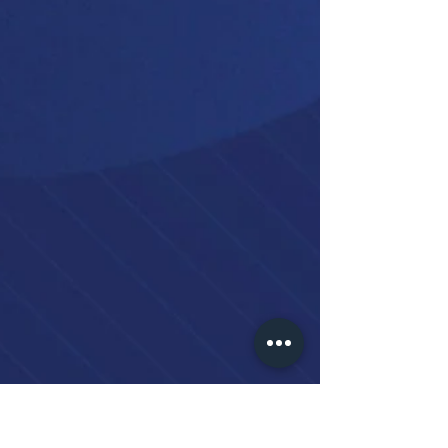
meselesi değil; aynı zamanda finansman,
sigorta, şehircilik ve toplumsal dayanıklılık
meselesi.Fırsat, sigortanın riskleri görünür
kılan denetleyici fonksiyonunu dönüşüm
modelinin ayrılmaz bi