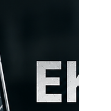
şey ödediği prim ya da ne tazminat ödendiği
değil, ne hissettiği.