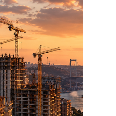
yazdım. Depremlerin ekonomik yükünü,
sigortanın yalnızca hasarı ödeyen bir
mekanizma değil, hayatın yeniden
başlayabilmesini sağlayan bir güvence
sistemi olduğunu anlatmaya çalıştım. Bir
kişinin bile deprem çantası hazırlamasına,
DASK yaptırmasına, yaşadığı binayı
sorgulamasına ya da ailesiyle acil durum
planı konuşmasına vesile olabilmek. Benim
elim