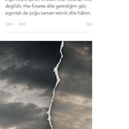
30 Haz
7 dakikada okunur
EKRAN MI KIRILDI,
SİGORTAYA GÜVEN Mİ?
Sigorta poliçeleri sıradan ticari sözleşmeler
değildir. Her fırsatta dile getirdiğim gibi
sigortalı da çoğu zaman teknik dile hâkim
değil, hazır metne rıza verir. Elektronik cihaz
genel şartına dayalı bir sözleşmede,
neredeyse tüm elektronik cihaz riskleri dışarı
alınıp mesela yalnız “ekran kırılması”
bırakılırsa, bu hâlâ aynı sigorta ürünü müdür?
Yoksa bambaşka bir ürün mü ortaya
çıkmıştır?klasik büyük poliçe mantığından
ayrışan daha sade ve yeni nesil bir hukuki
çerçeve ih