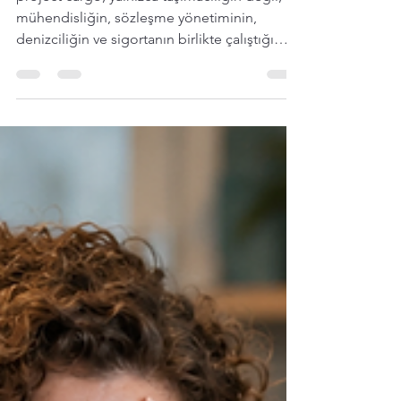
EURO GEÇTİ
project cargo, yalnızca taşımacılığın değil;
mühendisliğin, sözleşme yönetiminin,
denizciliğin ve sigortanın birlikte çalıştığı
özel bir risk alanı.Böyle bir projede tek bir
sigorta poliçesi bulunmaz. Bir risk mimarisi
kurulur ve içinde pek çok disiplin yer alır.
Bunların hiçbiri de birbirinden bağımsız
değildir. Birbirine bağlı onlarca farklı risk
katmanından bahsederken Project Cargo'yu
nakliyat poliçesi diye anlatmak eksik
kalır.Fiziksel hasarın maliyeti çoğu zaman
toplam