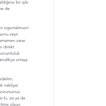
dığınız bir işle 
 ne de 
ir sigortalımızın 
yonu seyir 
tamamen zarar 
ı direkt 
 sorumluluk 
lendikçe ortaya 
edelim; 
k nakliyat 
şvurursunuz. 
z ki, siz ya da 
ilmiş olsun. 