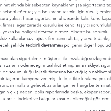
minat altında bir sebepten kaynaklanmışsa sigortacınız taz
 sebebi eğer taşıyıcı ise zararın tazmini için rücu işlemler
usuru yoksa, hasar sigortacının uhdesinde kalır, konu kapan
k firması eğer zararda kusurlu ise kendi taşıyıcı sorumlulu
u yoksa bu poliçesi devreye girmez. Elbette bu sorumlulu
iz kullanılamaz, lojistik firmasının alt taşıyıcı ve tedarikçi
ecek şekilde 
tedbirli davranma
sı poliçenin diğer koşulud
irması olan sigortalımız, müşterisi ile imzaladığı sözleşmed
sin zararın ödeneceğini taahhüt etmiş, ama nakliyat sigort
 de sorumluluğu lojistik firmasına bıraktığı için nakliyat s
ir taşeron kamyona verilmiş - ki lojistikte kiralama çok ol
ondan mallara gelecek zararlar için herhangi bir teminat 
gının çıkış nedeni polis raporlarında başka, eksper rapo
tutarsız ifadeleri ve bulgular kasıt olabileceğini göstermi