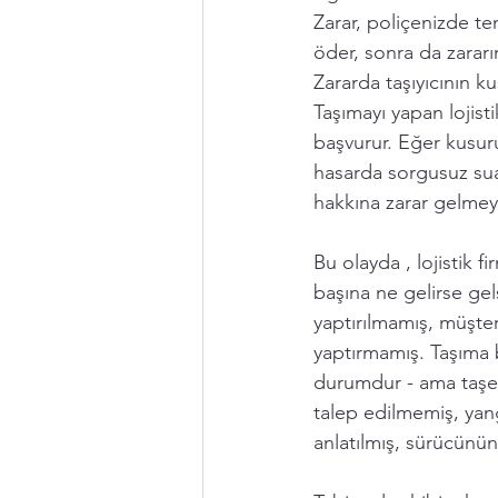
Zarar, poliçenizde te
öder, sonra da zararın
Zararda taşıyıcının k
Taşımayı yapan lojisti
başvurur. Eğer kusur
hasarda sorgusuz suals
hakkına zarar gelmey
Bu olayda , lojistik f
başına ne gelirse gel
yaptırılmamış, müşteri
yaptırmamış. Taşıma b
durumdur - ama taşer
talep edilmemiş, yan
anlatılmış, sürücünün 