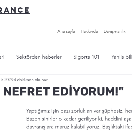
URANCE
Ana sayfa
Hakkında
Danışmanlık
ri
Sektörden haberler
Sigorta 101
Yanlis bi
is 2023
4 dakikada okunur
l sigorta?
Yazardan...
Faydalı Linkler
 NEFRET EDİYORUM!"
Yaptığımız işin bazı zorlukları var şüphesiz, her
Bazen sinirler o kadar geriliyor ki, haddini aşa
davranışlara maruz kalabiliyoruz. Başlıktaki if