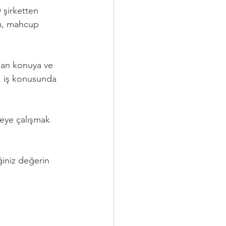
 şirketten 
ştı, mahcup 
dan konuya ve 
, iş konusunda 
meye çalışmak 
iniz değerin 