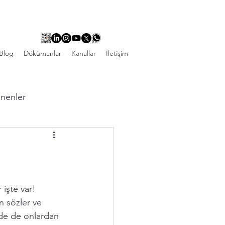
Blog
Dökümanlar
Kanallar
İletişim
linenler
 işte var! 
n sözler ve 
ade de onlardan 