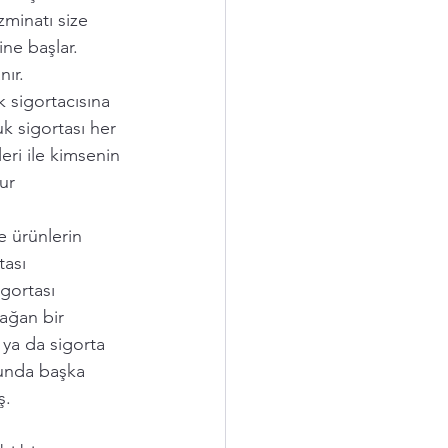
minatı size 
ine başlar. 
ır. 
k sigortacısına 
k sigortası her 
leri ile kimsenin 
ur 
e ürünlerin  
ası 
igortası 
ağan bir 
ya da sigorta 
runda başka 
ş.