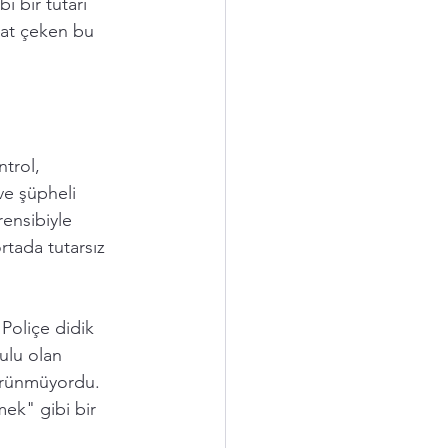
 bir tutarı 
kat çeken bu 
trol, 
ve şüpheli 
rensibiyle 
rtada tutarsız 
Poliçe didik 
ulu olan 
görünmüyordu. 
mek" gibi bir 