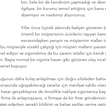
biri, hele bir de kendinizin yapmadığı ve devral
ilgiliyse, bir kurumu temsil ettiğiniz için bana
diyemiyor ve nasibinizi alıyorsunuz. 
Yıllar önce lojistik alanında faaliyet gösteren b
önemli bir müşterisinin ürünlerini taşıyan kam
esnasındayken yanıyor ve müşterinin malları 
bu müşteriyle sürekli çalıştığı için müşteri malların parasın
il ediyor ve sigortalımız da bu zararın telafisi için kendi
r. Başta normal bir sigorta hasarı gibi görünen olay ince
yamet kopuyor. 
unun daha kolay anlaşılması için doğru silsileden bahs
esnasında uğrayabileceği zararlar için menfaat sahibi olara
z, hasar gerçekleşirse de öncelikle nakliyat sigortanıza ba
ı firma ile anlaşmışsanız, o firmaya da bir ihtar gönderirsini
talep ederken gerekli bildirim ve belge şartları yerine getir