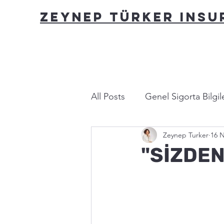
ZEYNEP TÜRKER INS
All Posts
Genel Sigorta Bilgile
Zeynep Turker
16 N
Yasa ve Mevzuat
Bu nası
"SİZDEN