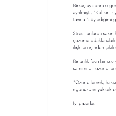
Birkaç ay sonra o gen
ayrılmıştı, "Kol kırıl
tavırla "söylediğimi
Stresli anlarda saki
çözüme odaklanabilme
ilişkileri içinden çık
Bir anlık fevri bir s
samimi bir özür dile
"Özür dilemek, haksı
egonuzdan yüksek ol
İyi pazarlar.