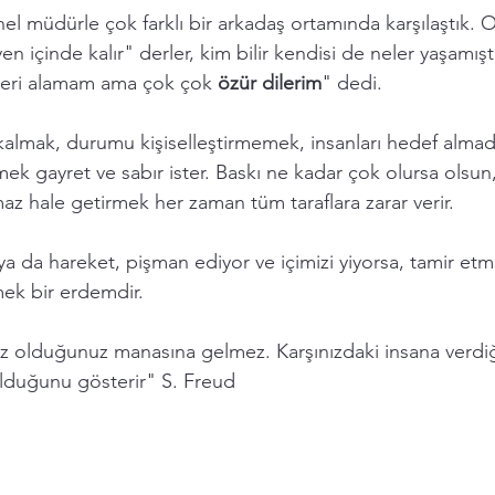
el müdürle çok farklı bir arkadaş ortamında karşılaştık. O
ır yen içinde kalır" derler, kim bilir kendisi de neler yaşamı
 geri alamam ama çok çok 
özür dilerim
" dedi. 
n kalmak, durumu kişiselleştirmemek, insanları hedef alma
k gayret ve sabır ister. Baskı ne kadar çok olursa olsun
ılmaz hale getirmek her zaman tüm taraflara zarar verir.  
öz ya da hareket, pişman ediyor ve içimizi yiyorsa, tamir et
mek bir erdemdir. 
z olduğunuz manasına gelmez. Karşınızdaki insana verdiğ
duğunu gösterir" S. Freud