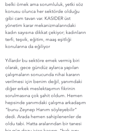
belki örnek ama sorumluluk, yetki söz 
konusu olunca her sektörde olduğu 
gibi cam tavan var. KASIDER üst 
yönetim karar mekanizmalarındaki 
kadın sayısına dikkat çekiyor; kadınların 
terfi, teşvik, eğitim, maaş eşitliği 
konularına da eğiliyor
Yıllardır bu sektöre emek vermiş biri 
olarak, gece gündüz aylarca yapılan 
çalışmaların sonucunda nihai kararın 
verilmesi için benim değil, yanımdaki 
diğer erkek meslektaşımın fikrinin 
sorulmasına çok şahit oldum. Hemen 
hepsinde yanımdaki çalışma arkadaşım 
"bunu Zeynep Hanım söyleyebilir" 
dedi. Arada hemen sahiplenenler de 
oldu tabi. Hatta aralarından bir tanesi 
bir gün dozu iyice kaçırıp, "bak aynı 