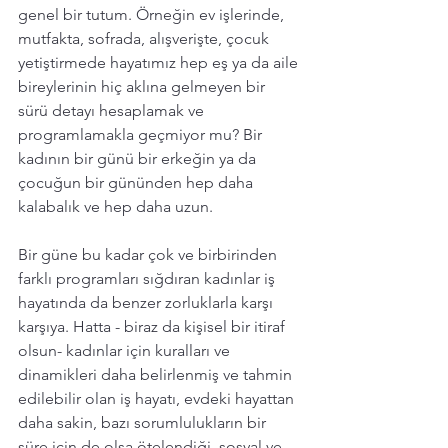
genel bir tutum. Örneğin ev işlerinde, 
mutfakta, sofrada, alışverişte, çocuk 
yetiştirmede hayatımız hep eş ya da aile 
bireylerinin hiç aklına gelmeyen bir 
sürü detayı hesaplamak ve 
programlamakla geçmiyor mu? Bir 
kadının bir günü bir erkeğin ya da 
çocuğun bir gününden hep daha 
kalabalık ve hep daha uzun. 
Bir güne bu kadar çok ve birbirinden 
farklı programları sığdıran kadınlar iş 
hayatında da benzer zorluklarla karşı 
karşıya. Hatta - biraz da kişisel bir itiraf 
olsun- kadınlar için kuralları ve 
dinamikleri daha belirlenmiş ve tahmin 
edilebilir olan iş hayatı, evdeki hayattan 
daha sakin, bazı sorumlulukların bir 
süre için de olsa ötelendiği, sosyal ve 