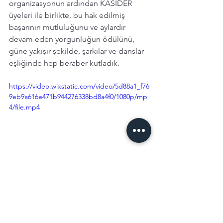
organizasyonun ardından KASIDER 
üyeleri ile birlikte, bu hak edilmiş 
başarının mutluluğunu ve aylardır 
devam eden yorgunluğun ödülünü, 
güne yakışır şekilde, şarkılar ve danslar 
eşliğinde hep beraber kutladık. 
https://video.wixstatic.com/video/5d88a1_f76
9eb9a616e471b944276338bd8a4f0/1080p/mp
4/file.mp4
Belgeseli izlerken sigorta kavramını bir 
kadından dinlemenin ne kadar farklı 
hissettirdiği dikkatimi çekti. 
Yaratılıştan gelen koruma güdüsünün 