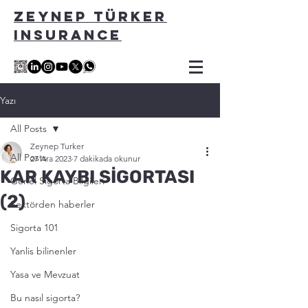
ZEYNEP TÜRKER
INSURANCE
Yazı
All Posts
Zeynep Turker
All Posts
27 Ara 2023
7 dakikada okunur
KAR KAYBI SİGORTASI
Genel Sigorta Bilgileri
(2)
Sektörden haberler
Sigorta 101
Yanlis bilinenler
Yasa ve Mevzuat
Bu nasıl sigorta?