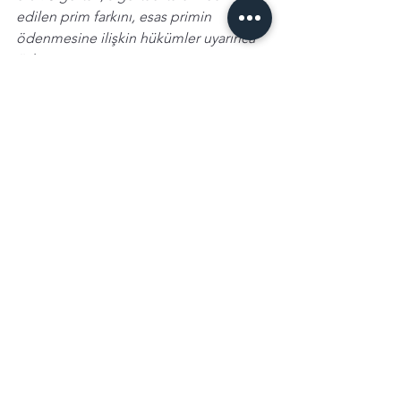
edilen prim farkını, esas primin 
ödenmesine ilişkin hükümler uyarınca 
öder.
Özetle, evet, eksik sigorta 
uygulanabiliyor. Ancak devam eden 
paragrafa göre sigortacı primini alarak, 
poliçedeki bedele kadar olan kar 
kaybını ödesin, şeklinde mutabakat da 
yapılabiliyor. Poliçenizin kar kaybı 
klozlarını incelemenizde fayda var!
Kobi Paket 
poliçelerinde karşımıza 
çıkan  
İş Durması 
teminatı hakkında da 
hemen bilgi vereyim. Bu kar kaybı 
teminatı 
değil
, genellikle duruşun 72 
saati geçmiş ve tamamen durmuş olma 
şartıyla, duruş kaç gün sürerse sürsün, 