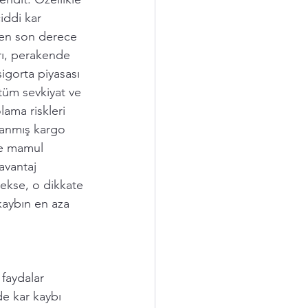
iddi kar 
len son derece 
rı, perakende 
igorta piyasası 
 tüm sevkiyat ve 
lama riskleri 
rlanmış kargo 
ve mamul 
avantaj 
sekse, o dikkate 
kaybın en aza 
faydalar 
e kar kaybı 