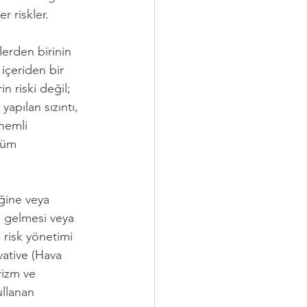
r riskler.
lerden birinin 
 içeriden bir 
n riski değil; 
yapılan sızıntı, 
önemli 
tüm 
 
ğine veya 
a gelmesi veya 
 risk yönetimi 
vative (Hava 
rizm ve 
ullanan 