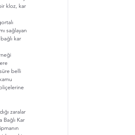
r kloz, kar 
ortalı 
mı sağlayan 
bağlı kar 
rneği 
ere 
üre belli 
 kamu 
oliçelerine 
dığı zaralar 
a Bağlı Kar 
kipmanın 