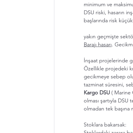
minimum ve maksimum 
DSU riski, hasarın i
başlarında risk küçük
yakın geçmişte sektö
Barajı hasarı
. Gecikme
İnşaat projelerinde g
Özellikle projedeki k
gecikmeye sebep olur
tazminat süresini, s
Kargo DSU
 ( Marine
olması şartıyla DSU te
olmadan tek başına n
Stoklara bakarsak: 
Stoklardaki zarara bağ