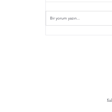
Bir yorum yazın...
Hollywood Zayıflığı: Yeni
Bir Risk Yönetimi mi?
Kul