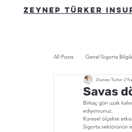
ZEYNEP TÜRKER INS
All Posts
Genel Sigorta Bilgile
Zeynep Turker
2 Ka
Yasa ve Mevzuat
Bu nası
Savas d
Birkaç gün uzak kalın
ediyorsunuz.
Küresel ölçekte etkisi
Sigorta sektörünün ek