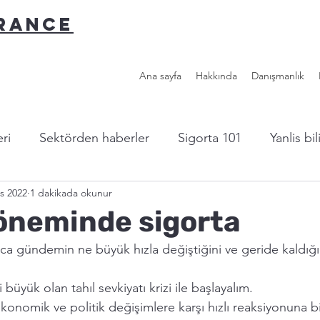
URANCE
Ana sayfa
Hakkında
Danışmanlık
ri
Sektörden haberler
Sigorta 101
Yanlis bi
s 2022
1 dakikada okunur
l sigorta?
Yazardan...
Faydalı Linkler
öneminde sigorta
ca gündemin ne büyük hızla değiştiğini ve geride kaldığın
 büyük olan tahıl sevkiyatı krizi ile başlayalım.
onomik ve politik değişimlere karşı hızlı reaksiyonuna b