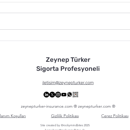
GEÇENLERDE BOĞAZ’DAN
TEK
4 MİLYAR EURO GEÇTİ
VAR ! "BU Hİ
GER
Zeynep Türker
Sigorta Profesyoneli
iletisim@zeynepturker.com
zeynepturker-insurance.com ® zeynepturker.com ®
lanım Koşulları
Gizlilik Politikası
Çerez Politikası
Site created by ©rockymindbites 2025