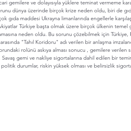
cari gemilere ve dolayısıyla yüklere teminat vermeme kara
unu dünya üzerinde birçok krize neden oldu, biri de gıda 
çok gıda maddesi Ukrayna limanlarında engellerle karşılaş
iyatlar Türkiye başta olmak üzere birçok ülkenin temel 
masına neden oldu. Bu sorunu çözebilmek için Türkiye, 
r arasında "Tahıl Koridoru" adı verilen bir anlaşma imzalan
orundaki rolünü askıya alması sonucu , gemilere verilen s
i. Savaş gemi ve nakliye sigortalarına dahil edilen bir tem
olitik durumlar, riskin yüksek olması ve belirsizlik sigorta