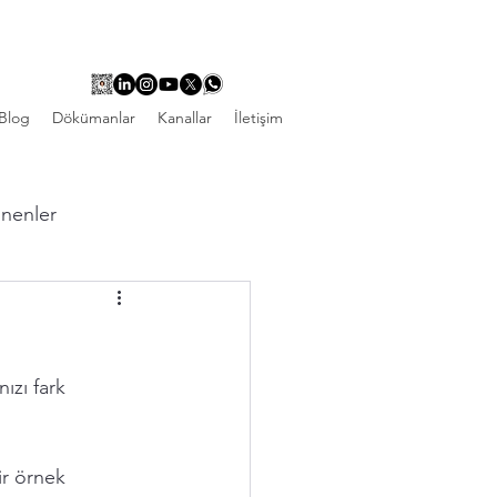
Blog
Dökümanlar
Kanallar
İletişim
linenler
ızı fark 
ir örnek 