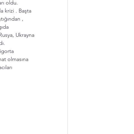
rı oldu.
krizi . Başta 
tığından , 
gıda 
Rusya, Ukrayna 
dı.
igorta 
inat olmasına 
cıları 