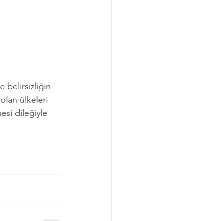
belirsizliğin 
lan ülkeleri 
esi dileğiyle