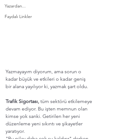
Yazardan...
Faydalı Linkler
Yazmayayım diyorum, ama sorun o 
kadar büyük ve etkileri o kadar geniş 
bir alana yayılıyor ki, yazmak şart oldu.  
Trafik Sigortası,
 tüm sektörü etkilemeye 
devam ediyor. Bu işten memnun olan 
kimse yok sanki. Getirilen her yeni 
düzenleme yeni sıkıntı ve şikayetler 
yaratıyor. 
"Bu pilav daha çok su kaldırır"
 derken 