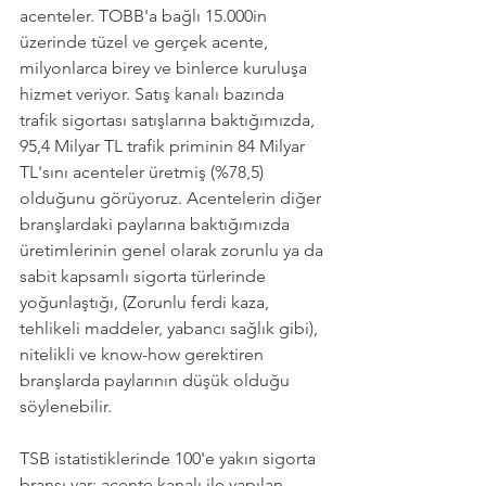
acenteler. TOBB'a bağlı 15.000in 
üzerinde tüzel ve gerçek acente, 
milyonlarca birey ve binlerce kuruluşa 
hizmet veriyor. Satış kanalı bazında 
trafik sigortası satışlarına baktığımızda, 
95,4 Milyar TL trafik priminin 84 Milyar 
TL'sını acenteler üretmiş (%78,5) 
olduğunu görüyoruz. Acentelerin diğer 
branşlardaki paylarına baktığımızda 
üretimlerinin genel olarak zorunlu ya da 
sabit kapsamlı sigorta türlerinde 
yoğunlaştığı, (Zorunlu ferdi kaza, 
tehlikeli maddeler, yabancı sağlık gibi), 
nitelikli ve know-how gerektiren 
branşlarda paylarının düşük olduğu 
söylenebilir. 
TSB istatistiklerinde 100'e yakın sigorta 
branşı var; acente kanalı ile yapılan 