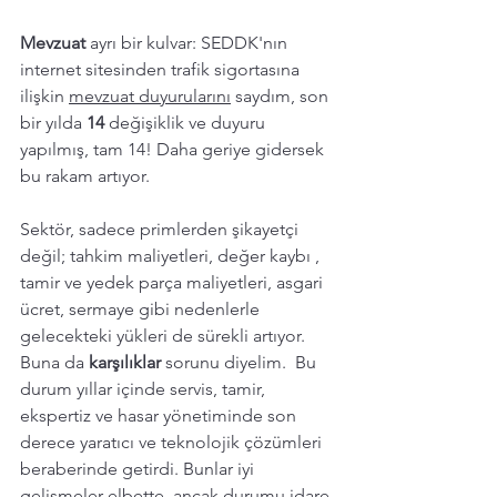
Mevzuat
 ayrı bir kulvar: SEDDK'nın 
internet sitesinden trafik sigortasına 
ilişkin 
mevzuat duyurularını
 saydım, son 
bir yılda 
14 
değişiklik ve duyuru 
yapılmış, tam 14! Daha geriye gidersek 
bu rakam artıyor. 
Sektör, sadece primlerden şikayetçi 
değil; tahkim maliyetleri, değer kaybı , 
tamir ve yedek parça maliyetleri, asgari 
ücret, sermaye gibi nedenlerle 
gelecekteki yükleri de sürekli artıyor. 
Buna da 
karşılıklar 
sorunu diyelim.  Bu 
durum yıllar içinde servis, tamir, 
ekspertiz ve hasar yönetiminde son 
derece yaratıcı ve teknolojik çözümleri  
beraberinde getirdi. Bunlar iyi 
gelişmeler elbette, ancak durumu idare 