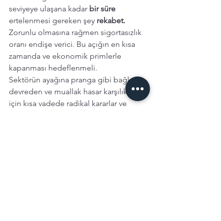
seviyeye ulaşana kadar 
bir süre
ertelenmesi gereken şey
 rekabet. 
Zorunlu olmasına rağmen sigortasızlık 
oranı endişe verici. Bu açığın en kısa 
zamanda ve ekonomik primlerle 
kapanması hedeflenmeli. 
Sektörün ayağına pranga gibi bağlı, 
devreden ve muallak hasar karşılıkları 
için kısa vadede radikal kararlar ve 
temiz bir başlangıç gerekiyor. 
Uyuşmazlıklardaki hukuki süreçlerin 
diğer sigorta davalarından ayrı ve 
hızlıca eritilmesi gerekiyor. 
Acenteleri mağdur etmeyecek 
çözümlerle, acentelerin de katma 
değer yaratacakları yeni iş modelleri 
üzerinde çalışmak gerekiyor. Dijital 
platformlardan trafik sigortası satışı 