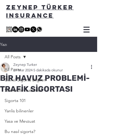
ZEYNEP TÜRKER
INSURANCE
Yazı
All Posts
Zeynep Turker
All Posts
27 Mar 2024
5 dakikada okunur
BİR HAVUZ PROBLEMİ-
Genel Sigorta Bilgileri
TRAFİK SİGORTASI
Sektörden haberler
Sigorta 101
Yanlis bilinenler
Yasa ve Mevzuat
Bu nasıl sigorta?