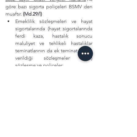
göre bazı sigorta poliçeleri BSMV den 
muaftır. 
(Md.29/l)
Emeklilik sözleşmeleri ve hayat 
sigortalarında (hayat sigortalarında 
ferdi kaza, hastalık sonucu 
maluliyet ve tehlikeli hastalıklar 
teminatlarının da ek teminat olarak 
verildiği sözleşmeler dahil) 
sözleşme ve poliçeler
Sağlık sigortaları
İhracata ait nakliyat sigortalarında 
sözleşme ve poliçeler  
2499 sayılı Sermaye Piyasası 
Kanununun 38/A maddesinin 
birinci fıkrasında tanımlanan konut 
finansmanı kapsamında yapılan 
sigortalarda sözleşme ve poliçeler
Biçilmemiş veya toplanmamış her 