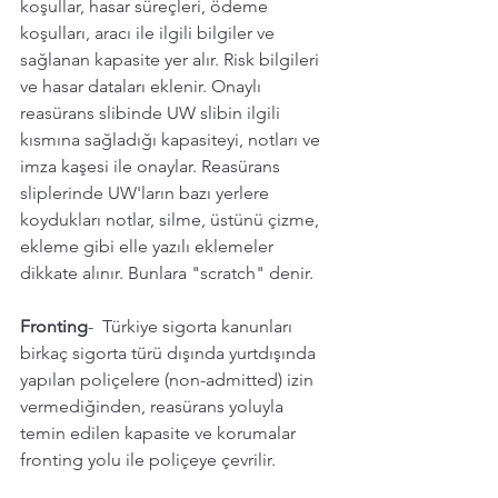
koşullar, hasar süreçleri, ödeme 
koşulları, aracı ile ilgili bilgiler ve 
sağlanan kapasite yer alır. Risk bilgileri 
ve hasar dataları eklenir. Onaylı 
reasürans slibinde UW slibin ilgili 
kısmına sağladığı kapasiteyi, notları ve 
imza kaşesi ile onaylar. Reasürans 
sliplerinde UW'ların bazı yerlere 
koydukları notlar, silme, üstünü çizme, 
ekleme gibi elle yazılı eklemeler 
dikkate alınır. Bunlara "scratch" denir. 
Fronting
-  Türkiye sigorta kanunları 
birkaç sigorta türü dışında yurtdışında 
yapılan poliçelere (non-admitted) izin 
vermediğinden, reasürans yoluyla 
temin edilen kapasite ve korumalar 
fronting yolu ile poliçeye çevrilir. 