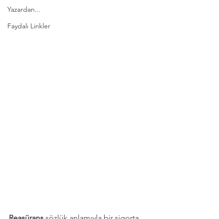
Yazardan...
Faydalı Linkler
Reasürans 
sözlük anlamıyla bir sigorta 