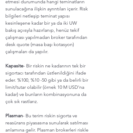
etmesi durumunda hangi teminatların 
sunulacağına ilişkin ayrıntıları içerir. Risk 
bilgileri netleşip teminat yapısı 
kesinleşene kadar bir ya da iki UW 
bakış açıısyla hazırlanıp, henüz tekif 
çalışması yapılmadan broker tarafından 
desk quote (masa başı kotasyon) 
çalışmaları da yapılır. 
Kapasite
- Bir riskin ne kadarının tek bir 
sigortacı tarafından üstlenildiğini ifade 
eder. %100, %10 -50 gibi ya da belirli bir 
limit/tutar olabilir (örnek 10 M USD'na 
kadar) ve bunların kombinasyonuna da 
çok sık rastlarız.
Plasman
- Bu terim riskin sigorta ve 
reasürans piyasasına sunularak satılması 
anlamına gelir. Plasman brokerleri riskle 