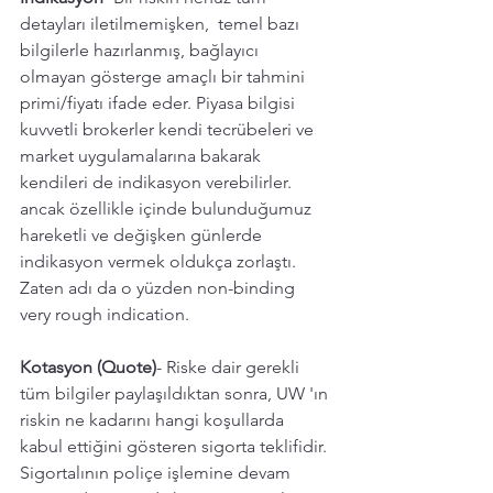
detayları iletilmemişken,  temel bazı 
bilgilerle hazırlanmış, bağlayıcı 
olmayan gösterge amaçlı bir tahmini 
primi/fiyatı ifade eder. Piyasa bilgisi 
kuvvetli brokerler kendi tecrübeleri ve 
market uygulamalarına bakarak 
kendileri de indikasyon verebilirler. 
ancak özellikle içinde bulunduğumuz 
hareketli ve değişken günlerde 
indikasyon vermek oldukça zorlaştı. 
Zaten adı da o yüzden non-binding 
very rough indication. 
Kotasyon (Quote)
- Riske dair gerekli 
tüm bilgiler paylaşıldıktan sonra, UW 'ın 
riskin ne kadarını hangi koşullarda 
kabul ettiğini gösteren sigorta teklifidir. 
Sigortalının poliçe işlemine devam 