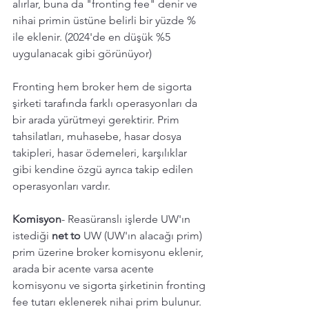
alırlar, buna da "fronting fee" denir ve 
nihai primin üstüne belirli bir yüzde % 
ile eklenir. (2024'de en düşük %5 
uygulanacak gibi görünüyor) 
Fronting hem broker hem de sigorta 
şirketi tarafında farklı operasyonları da 
bir arada yürütmeyi gerektirir. Prim 
tahsilatları, muhasebe, hasar dosya 
takipleri, hasar ödemeleri, karşılıklar 
gibi kendine özgü ayrıca takip edilen 
operasyonları vardır. 
Komisyon
- Reasüranslı işlerde UW'ın 
istediği 
net to
 UW (UW'ın alacağı prim) 
prim üzerine broker komisyonu eklenir, 
arada bir acente varsa acente 
komisyonu ve sigorta şirketinin fronting 
fee tutarı eklenerek nihai prim bulunur.  