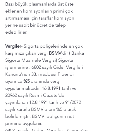
Bazı büyük plasmanlarda üst üste 
eklenen komisyonların primi çok 
artırmaması için taraflar komisyon 
yerine sabit bir ücret de talep 
edebilirler. 
Vergiler
- Sigorta poliçelerinde en çok 
karşımıza çıkan vergi 
BSMV'
dir ( Banka 
Sigorta Muamele Vergisi) Sigorta 
işlemlerine , 6802 sayılı Gider Vergileri 
Kanunu'nun 33. maddesi F bendi 
uyarınca 
%5
 oranında vergi 
uygulanmaktadır. 16.8.1991 tarih ve 
20962 sayılı Resmi Gazete'de 
yayımlanan 12.8.1991 tarih ve 91/2072 
sayılı kararla BSMV oranı %5 olarak 
belirlemiştir. BSMV  poliçenin net 
primine uygulanır. 
6802 sayılı Gider Vergiler Kanunu
'na 