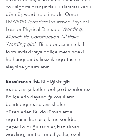
çok sigorta branşında uluslararası kabul 
görmüş wordingleri vardır. Örnek  
LMA3030 
Terrorism
 Insurance Physical 
Loss or Physical Damage 
Wording,  
Munich Re Construction All Risks 
Wording gibi . 
Bir sigortacının teklif 
formundaki veya poliçe metnindeki 
herhangi bir belirsizlik sigortacının 
aleyhine yorumlanır.
Reasürans slibi
- Bildiğiniz gibi 
reasürans şirketleri poliçe düzenlemez.  
Poliçelerin dayandığı koşulların 
belirtildiği reasürans slipleri 
düzenlerler. Bu dokümanlarda 
sigortanın konusu, kime verildiği, 
geçerli olduğu tarihler, baz alınan 
wording, limitler, muafiyetler, özel 