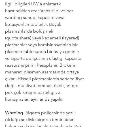
ilgili bilgileri UW'a anlatarak 
hazırladıkları reasürans slibi ve baz 
wording sunup, kapasite veya 
kotasyonları toplarlar. Büyük 
plasmanlarda bölüşmeli 
(quota share) veya kademeli (layered) 
plasmanlar veya kombinasyonları bir 
plasman tablosunda bir araya getirilir 
ve sigorta poliçesinin ulaştığı kapasite 
reasürans primi hesaplanır. Brokerin 
mahareti plasman aşamasında ortaya 
çıkar.. Hisseli plasmanlarda sadece fiyat 
değil, muafiyet teminat, özel şart gibi 
pek çok kriterin pazarlığı ve 
konuşmaları aynı anda yapılır. 
Wording
- 
S
igorta poliçesinde yazılı 
olduğu şekliyle sigorta teminatının 
hüküm ve koşulları ile tanımlarıdır. Pek 