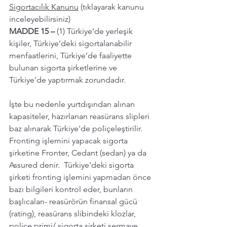
Sigortacılık Kanunu
 (tıklayarak kanunu 
inceleyebilirsiniz) 
MADDE 15 – 
(1) Türkiye’de yerleşik 
kişiler, Türkiye’deki sigortalanabilir 
menfaatlerini, Türkiye’de faaliyette 
bulunan sigorta şirketlerine ve 
Türkiye’de yaptırmak zorundadır.
İşte bu nedenle yurtdışından alınan 
kapasiteler, hazırlanan reasürans slipleri 
baz alınarak Türkiye'de poliçeleştirilir. 
Fronting işlemini yapacak sigorta 
şirketine Fronter, Cedant (sedan) ya da 
Assured denir.  Türkiye'deki sigorta 
şirketi fronting işlemini yapmadan önce 
bazı bilgileri kontrol eder, bunların 
başlıcaları- reasürörün finansal gücü 
(rating), reasürans slibindeki klozlar, 
poliçe primi/ sigorta şirketi sermaye 