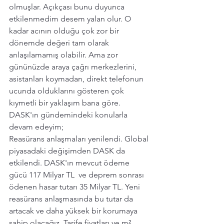
olmuşlar. Açıkçası bunu duyunca 
etkilenmedim desem yalan olur. O 
kadar acının olduğu çok zor bir 
dönemde değeri tam olarak 
anlaşılamamış olabilir. Ama zor 
gününüzde araya çağrı merkezlerini, 
asistanları koymadan, direkt telefonun 
ucunda olduklarını gösteren çok 
kıymetli bir yaklaşım bana göre.  
DASK'ın gündemindeki konularla 
devam edeyim;
Reasürans anlaşmaları yenilendi. Global 
piyasadaki değişimden DASK da 
etkilendi. DASK'ın mevcut ödeme 
gücü 117 Milyar TL  ve deprem sonrası 
ödenen hasar tutarı 35 Milyar TL. Yeni 
reasürans anlaşmasında bu tutar da 
artacak ve daha yüksek bir korumaya 
sahip olacağız. Tarife fiyatları ve m² 