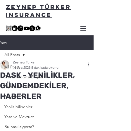
ZEYNEP TÜRKER
INSURANCE
Yazı
All Posts
Zeynep Turker
All Posts
13 Ara 2023
8 dakikada okunur
DASK - YENİLİKLER,
Genel Sigorta Bilgileri
GÜNDEMDEKİLER,
Sektörden haberler
HABERLER
Sigorta 101
Yanlis bilinenler
Yasa ve Mevzuat
Bu nasıl sigorta?