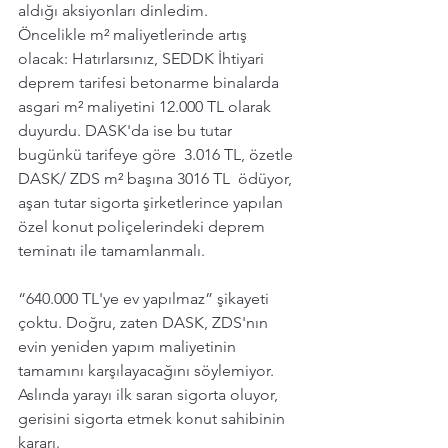
aldığı aksiyonları dinledim.  
Öncelikle m² maliyetlerinde artış 
olacak: Hatırlarsınız, SEDDK İhtiyari 
deprem tarifesi betonarme binalarda 
asgari m² maliyetini 12.000 TL olarak 
duyurdu. DASK'da ise bu tutar 
bugünkü tarifeye göre  3.016 TL, özetle 
DASK/ ZDS m² başına 3016 TL  ödüyor, 
aşan tutar sigorta şirketlerince yapılan 
özel konut poliçelerindeki deprem 
teminatı ile tamamlanmalı.
“640.000 TL'ye ev yapılmaz” şikayeti 
çoktu. Doğru, zaten DASK, ZDS'nın 
evin yeniden yapım maliyetinin 
tamamını karşılayacağını söylemiyor. 
Aslında yarayı ilk saran sigorta oluyor, 
gerisini sigorta etmek konut sahibinin 
kararı.