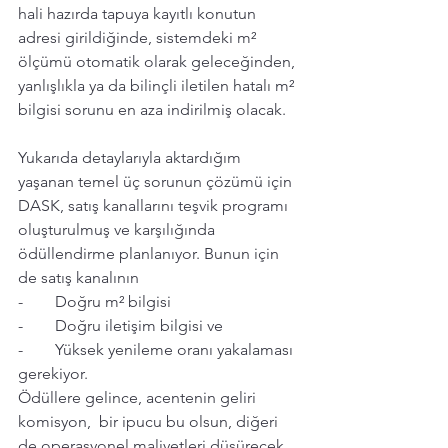
hali hazırda tapuya kayıtlı konutun 
adresi girildiğinde, sistemdeki m² 
ölçümü otomatik olarak geleceğinden, 
yanlışlıkla ya da bilinçli iletilen hatalı m² 
bilgisi sorunu en aza indirilmiş olacak.
Yukarıda detaylarıyla aktardığım 
yaşanan temel üç sorunun çözümü için 
DASK, satış kanallarını teşvik programı 
oluşturulmuş ve karşılığında 
ödüllendirme planlanıyor. Bunun için 
de satış kanalının
-        Doğru m² bilgisi
-        Doğru iletişim bilgisi ve
-        Yüksek yenileme oranı yakalaması 
gerekiyor.
Ödüllere gelince, acentenin geliri 
komisyon,  bir ipucu bu olsun, diğeri 
de operasyonel maliyetleri düşürecek 