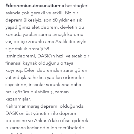
#depremiunutmaunutturma
hashtagleri 
aslında çok gerekli ve etkili. Biz bir 
deprem ülkesiyiz, son 60 yıldır en sık 
yaşadığımız afet deprem, devletin bu 
konuda yaraları sarma amaçlı kurumu 
var, poliçe zorunlu ama Aralık itibariyle 
sigortalılık oranı %58!
İzmir depremi, DASK'ın hızlı ve sıcak bir 
finansal kaynak olduğunu ortaya 
koymuş. Evleri depremden zarar gören 
vatandaşlara hızlıca yapılan ödemeler 
sayesinde, insanlar sorunlarına daha 
hızlı çözüm bulabilmiş, zaman 
kazanmışlar.  
Kahramanmaraş depremi olduğunda 
DASK en üst yönetimi ile deprem 
bölgesine ve Ankara'daki ofise giderek 
o zamana kadar edinilen tecrübelerle 