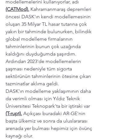
modellemelerini kullanıyorlar, adı 
(CATMod).
 Kahramanmaraş depremleri  
öncesi DASK'ın kendi modellemesinin 
oluşan 35 Milyar TL hasar tutarına çok 
yakın bir tahminde bulunurken, bilindik 
global modelleme firmalarının 
tahminlerinin bunun çok uzağında 
kaldığını duyduğumda şaşırdım. 
Ardından 2023'de modellemelerin 
şaşması nedeniyle tüm sigorta 
sektörünün tahminlerinin ötesine çıkan 
tazminatlar aklıma geldi.
DASK'ın modelleme yaklaşımının daha 
da verimli olması için Yıldız Teknik 
Üniversitesi Teknopark'ta bir iştiraki var 
(T-rupt).
 Açıkçası buradaki AR-GE'nin 
başta ülkemiz ve sonra da uluslararası 
arenada yer bulması hepimiz için övünç 
kaynağı olur.