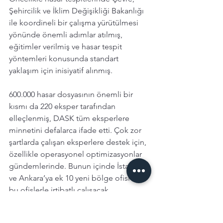
Şehircilik ve İklim Değişikliği Bakanlığı 
ile koordineli bir çalışma yürütülmesi 
yönünde önemli adımlar atılmış, 
eğitimler verilmiş ve hasar tespit 
yöntemleri konusunda standart 
yaklaşım için inisiyatif alınmış.
600.000 hasar dosyasının önemli bir 
kısmı da 220 eksper tarafından 
elleçlenmiş, DASK tüm eksperlere 
minnetini defalarca ifade etti. Çok zor 
şartlarda çalışan eksperlere destek için, 
özellikle operasyonel optimizasyonlar 
gündemlerinde. Bunun içinde İstanbul 
ve Ankara’ya ek 10 yeni bölge ofisi ve 
bu ofislerle irtibatlı çalışacak 
acentelerin belirlenerek bir ağ 
kurulması gündemde. Bu bölge ofisleri 