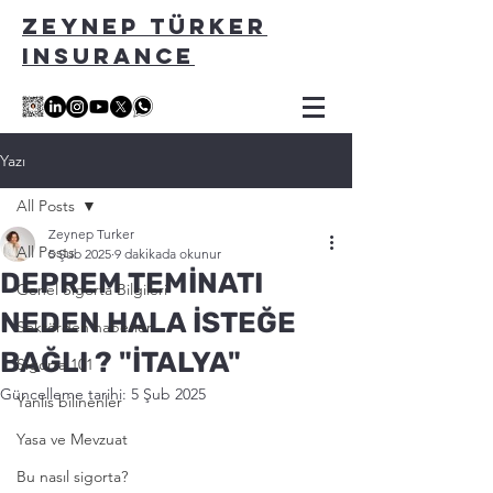
ZEYNEP TÜRKER
INSURANCE
Yazı
All Posts
Zeynep Turker
All Posts
5 Şub 2025
9 dakikada okunur
DEPREM TEMİNATI
Genel Sigorta Bilgileri
NEDEN HALA İSTEĞE
Sektörden haberler
BAĞLI ? "İTALYA"
Sigorta 101
Güncelleme tarihi:
5 Şub 2025
Yanlis bilinenler
Yasa ve Mevzuat
Bu nasıl sigorta?