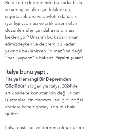
Bu ülkede deprem riski bu kadar fazla 
ve sonuçları ülke için felaketken, 
sigorta sektörü ve devletin daha sık 
işbirliği yapması ve artık elzem olan 
düzenlemeler için daha ne olması 
bekleniyor? Umarım bu kadar imkan 
elimizdeyken ve deprem bu kadar 
yakında beklenirken "olmaz"ına değil 
"nasıl yaparız" a bakarız. 
Yapılmışı var !
İtalya bunu yaptı. 
"İtalya Herhangi Bir Depremden 
Güçlüdür"
 sloganıyla İtalya, 2024'de 
artık sadece konutlar için değil, ticari 
işletmeler için deprem , sel gibi doğal 
afetlere karşı sigortayı zorunlu hale 
getirdi. 
İtalya 
başta sel ve deprem olmak üzere 