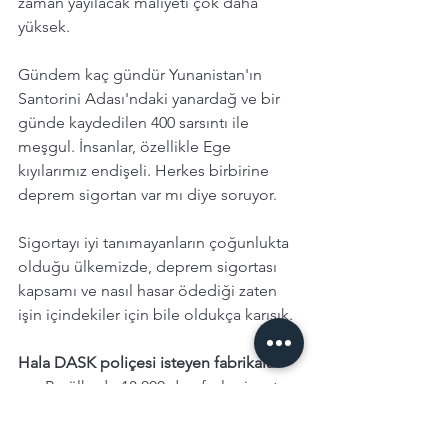
zaman yayılacak maliyeti çok daha 
yüksek. 
Gündem kaç gündür Yunanistan'ın 
Santorini Adası'ndaki yanardağ ve bir 
günde kaydedilen 400 sarsıntı ile 
meşgul. İnsanlar, özellikle Ege 
kıyılarımız endişeli. Herkes birbirine 
deprem sigortan var mı diye soruyor. 
Sigortayı iyi tanımayanların çoğunlukta 
olduğu ülkemizde, deprem sigortası 
kapsamı ve nasıl hasar ödediği zaten 
işin içindekiler için bile oldukça karışık. 
Hala DASK poliçesi isteyen fabrikalar 
var. 
Bu ülkede 18.000 den fazla sigorta 
acentesi var, deprem teminatının nasıl 
ve hangi koşullarda devreye girdiğini 