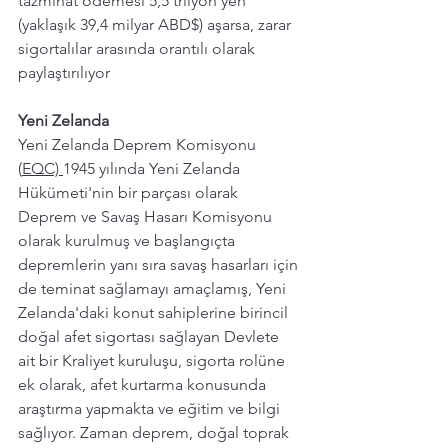
tazminat ödemesi 5,5 trilyon yen 
(yaklaşık 39,4 milyar ABD$) aşarsa, zarar 
sigortalılar arasında orantılı olarak 
paylaştırılıyor
Yeni Zelanda
Yeni Zelanda Deprem Komisyonu 
(
EQC) 
1945 yılında Yeni Zelanda 
Hükümeti'nin bir parçası olarak 
Deprem ve Savaş Hasarı Komisyonu 
olarak kurulmuş ve başlangıçta 
depremlerin yanı sıra savaş hasarları için 
de teminat sağlamayı amaçlamış, Yeni 
Zelanda'daki konut sahiplerine birincil 
doğal afet sigortası sağlayan Devlete 
ait bir Kraliyet kuruluşu, sigorta rolüne 
ek olarak, afet kurtarma konusunda 
araştırma yapmakta ve eğitim ve bilgi 
sağlıyor. Zaman deprem, doğal toprak 