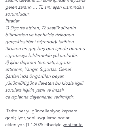
saatlik devamlı bir süre içinde meydana 
gelen zararın … TL sını aşan kısmından 
sorumludur.  
İhtarlar 
1) Sigorta ettiren, 72 saatlik sürenin 
bitiminden ve her halde rizikonun 
gerçekleştiğini öğrendiği tarihten 
itibaren en geç beş gün içinde durumu 
sigortacıya bildirmekle yükümlüdür.  
2) İşbu deprem teminatı, sigorta 
ettirenin, Yangın Sigortası Genel 
Şartları’nda öngörülen beyan 
yükümlülüğüne ilaveten bu klozla ilgili 
sorulara ilişkin yazılı ve imzalı 
cevaplarına dayanılarak verilmiştir.
 Tarife her yıl güncelleniyor, kapsamı 
genişliyor, yeni uygulama notları 
ekleniyor. 
(1.1.2025 itibariyle 
yeni tarife