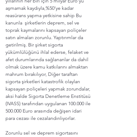
yıllarının her biri için 5 milyar Euro'yu 
aşmamak kaydıyla,%50'ye kadar 
reasürans yapma yetkisine sahip Bu 
kanunla  şirketlerin deprem, sel ve 
toprak kaymalarını kapsayan poliçeler 
satın almaları zorunlu. Yaptırımlar da 
getirilmiş. Bir şirket sigorta 
yükümlülüğünü ihlal ederse, felaket ve 
afet durumlarında sağlananlar da dahil 
olmak üzere kamu katkılarını almaktan 
mahrum bırakılıyor, Diğer taraftan 
sigorta şirketleri katastrofik olayları 
kapsayan poliçeleri yapmak zorundalar, 
aksi halde Sigorta Denetleme Enstitüsü 
(IVASS) tarafından uygulanan 100.000 ile 
500.000 Euro arasında değişen idari 
para cezası ile cezalandırılıyorlar.   
Zorunlu sel ve deprem sigortasını 