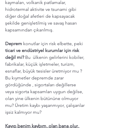
kaymaları, volkanik patlamalar, 
hidrotermal aktivite ve tsunami gibi 
diğer doğal afetleri de kapsayacak 
şekilde genişletilmiş ve savaş hasarı 
kapsamından çıkarılmış. 
Deprem 
konutlar için risk elbette, peki 
ticari ve endüstriyel kurumlar için risk 
değil mi?
 Bu  ülkenin gelirlerini kobiler, 
fabrikalar, küçük işletmeler, turizm, 
esnaflar, büyük tesisler üretmiyor mu ? 
Bu kıymetler depremde zarar 
gördüğünde , sigortaları değillerse 
veya sigorta kapsamları uygun değilse, 
olan yine ülkenin bütününe olmuyor 
mu? Üretim kaybı yaşanmıyor, çalışanlar 
işsiz kalmıyor mu? 
Kayıp benim kaybım, olan bana olur, 