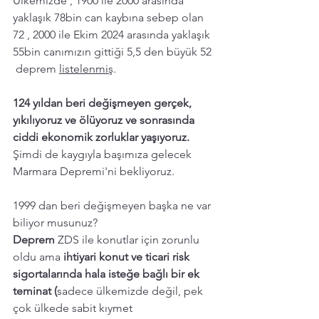
Ülkemizde , 1900 ile 2000 arasında 
yaklaşık 78bin can kaybına sebep olan  
72 , 2000 ile Ekim 2024 arasında yaklaşık 
55bin canımızın gittiği 5,5 den büyük 52 
 deprem 
listelenmiş
. 
124 yıldan beri değişmeyen gerçek, 
yıkılıyoruz ve ölüyoruz ve sonrasında 
ciddi ekonomik zorluklar yaşıyoruz. 
Şimdi de kaygıyla başımıza gelecek 
Marmara Depremi'ni bekliyoruz.
1999 dan beri değişmeyen başka ne var 
biliyor musunuz? 
Deprem 
ZDS ile konutlar için zorunlu 
oldu ama 
ihtiyari konut ve ticari risk 
sigortalarında hala isteğe bağlı bir ek 
teminat (
sadece ülkemizde değil, pek 
çok ülkede sabit kıymet