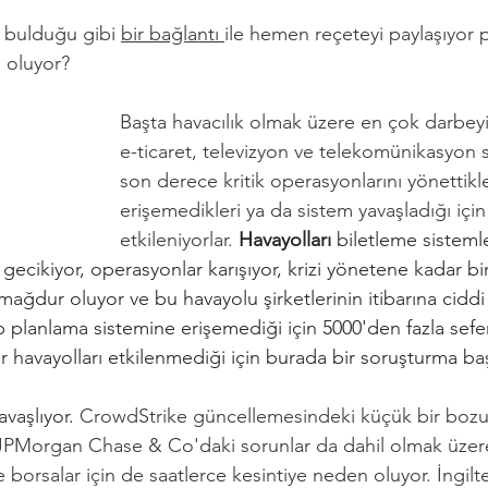
bulduğu gibi 
bir bağlantı 
ile hemen reçeteyi paylaşıyor 
 oluyor? 
Başta havacılık olmak üzere en çok darbeyi 
e-ticaret, televizyon ve telekomünikasyon se
son derece kritik operasyonlarını yönettikle
erişemedikleri ya da sistem yavaşladığı içi
etkileniyorlar. 
Havayolları 
biletleme sisteml
r gecikiyor, operasyonlar karışıyor, krizi yönetene kadar b
 mağdur oluyor ve bu havayolu şirketlerinin itibarına ciddi 
p planlama sistemine erişemediği için 5000'den fazla sefer
r havayolları etkilenmediği için burada bir soruşturma başl
avaşlıyor. 
CrowdStrike güncellemesindeki küçük bir bozu
JPMorgan Chase & Co'daki sorunlar da dahil olmak üzer
e borsalar için de saatlerce kesintiye neden oluyor. İngilt