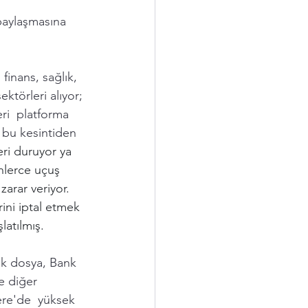
paylaşmasına 
finans, sağlık, 
ktörleri alıyor; 
ri  platforma 
n bu kesintiden 
eri duruyor ya 
inlerce uçuş 
zarar veriyor. 
ini iptal etmek 
atılmış.  
k dosya, Bank 
e diğer 
ere'de  yüksek 