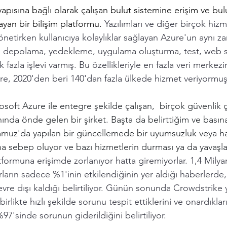
yapısına bağlı olarak çalışan bulut sistemine erişim ve bul
yan bir bilişim platformu. 
Yazılımları ve diğer birçok hizm
yönetirken kullanıcıya kolaylıklar sağlayan Azure'un aynı
zi, depolama, yedekleme, uygulama oluşturma, test, web si
k fazla işlevi varmış. Bu özellikleriyle en fazla veri merkez
ure, 2020'den beri 140'dan fazla ülkede hizmet veriyormuş
osoft Azure ile entegre şekilde çalışan,  birçok güvenli
nında önde gelen bir şirket. Başta da belirttiğim ve basın
mmuz'da yapılan bir güncellemede bir uyumsuzluk veya h
na sebep oluyor ve bazı hizmetlerin durması ya da yavaşl
atformuna erişimde zorlanıyor hatta giremiyorlar. 1,4 Milyar
rların sadece %1'inin etkilendiğinin yer aldığı haberlerde, 
evre dışı kaldığı belirtiliyor. Günün sonunda Crowdstrike 
irlikte hızlı şekilde sorunu tespit ettiklerini ve onardıkları
%97'sinde sorunun giderildiğini belirtiliyor.  