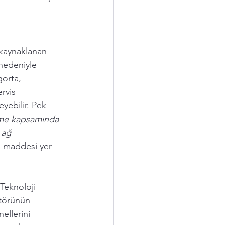
 
n kaynaklanan 
 nedeniyle 
gorta, 
rvis 
yebilir. Pek 
eşme kapsamında 
 ağ 
" maddesi yer 
 Teknoloji  
törünün 
ellerini 