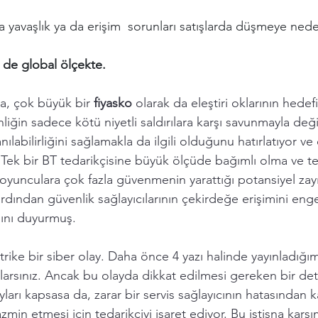
da yavaşlık ya da erişim  sorunları satışlarda düşmeye nede
de global ölçekte. 
a, çok büyük bir 
fiyasko 
olarak da eleştiri oklarının hedefi
liğin sadece kötü niyetli saldırılara karşı savunmayla değil
labilirliğini sağlamakla da ilgili olduğunu hatırlatıyor ve
ar: Tek bir BT tedarikçisine büyük ölçüde bağımlı olma ve te
yunculara çok fazla güvenmenin yarattığı potansiyel zayıflı
rdından güvenlik sağlayıcılarının çekirdeğe erişimini eng
ını duyurmuş.  
ike bir siber olay. Daha önce 4 yazı halinde yayınladığım 
ırlarsınız. Ancak bu olayda dikkat edilmesi gereken bir det
ayları kapsasa da, zarar bir servis sağlayıcının hatasından 
tazmin etmesi için tedarikçiyi işaret ediyor. Bu istisna karş