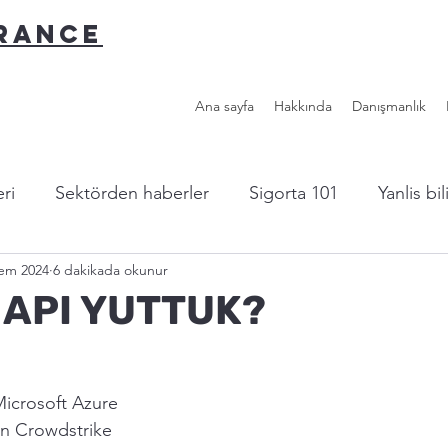
URANCE
Ana sayfa
Hakkında
Danışmanlık
ri
Sektörden haberler
Sigorta 101
Yanlis bi
Tem 2024
6 dakikada okunur
l sigorta?
Yazardan...
Faydalı Linkler
HAPI YUTTUK?
icrosoft Azure 
yen Crowdstrike 