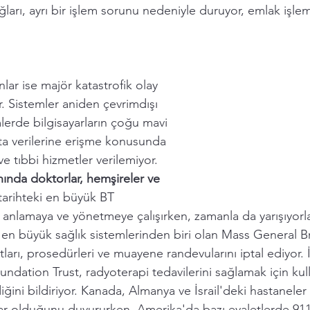
ağları, ayrı bir işlem sorunu nedeniyle duruyor, emlak işlem
lar ise majör katastrofik olay 
or. Sistemler aniden çevrimdışı 
mlerde bilgisayarların çoğu mavi 
a verilerine erişme konusunda 
ve tıbbi hizmetler verilemiyor. 
ında doktorlar, hemşireler ve 
tarihteki en büyük BT 
n anlamaya ve yönetmeye çalışırken, zamanla da yarışıyorla
 en büyük sağlık sistemlerinden biri olan Mass General Br
arı, prosedürleri ve muayene randevularını iptal ediyor. İ
dation Trust, radyoterapi tedavilerini sağlamak için kull
iğini bildiriyor. Kanada, Almanya ve İsrail'deki hastaneler d
ar olduğunu duyururken, Amerika'da bazı eyaletlerde 911 a