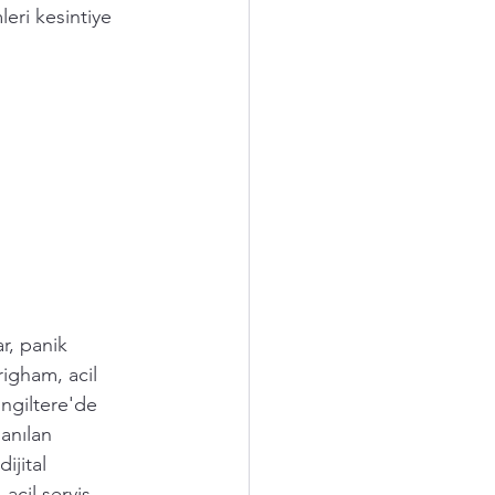
leri kesintiye 
r, panik 
igham, acil 
ngiltere'de 
anılan 
ijital 
cil servis 