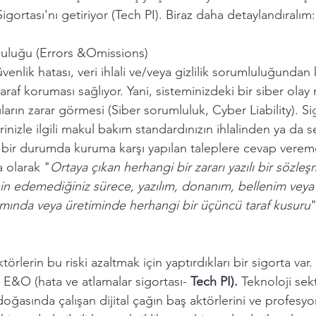
gortası'nı getiriyor (Tech PI). Biraz daha detaylandıralım:
uluğu (Errors &Omissions)  
üvenlik hatası, veri ihlali ve/veya gizlilik sorumluluğunda
araf koruması sağlıyor. Yani, sisteminizdeki bir siber olay
rın zarar görmesi (Siber sorumluluk, Cyber Liability). Si
inizle ilgili makul bakım standardınızın ihlalinden ya da se
 bir durumda kuruma karşı yapılan taleplere cevap vereme
a olarak "
Ortaya çıkan herhangi bir zararı yazılı bir sözl
in edemediğiniz sürece, yazılım, donanım, bellenim veya
ımında veya üretiminde herhangi bir üçüncü taraf kusuru
törlerin bu riski azaltmak için yaptırdıkları bir sigorta var.
 E&O (hata ve atlamalar sigortası- 
Tech PI). 
Teknoloji sek
doğasında çalışan dijital çağın baş aktörlerini ve profesyon