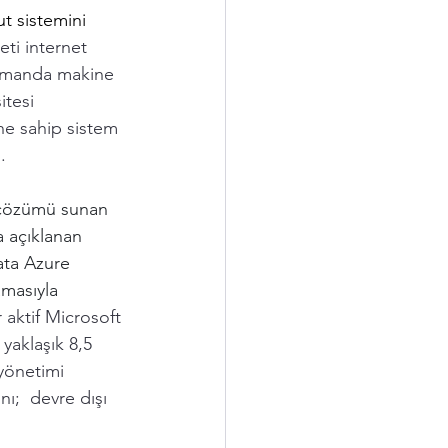
ut sistemini 
eti internet 
 zamanda makine 
tesi 
ine sahip sistem 
. 
k çözümü sunan 
a açıklanan 
ata Azure 
amasıyla 
 aktif Microsoft 
yaklaşık 8,5 
yönetimi 
nı;  devre dışı 