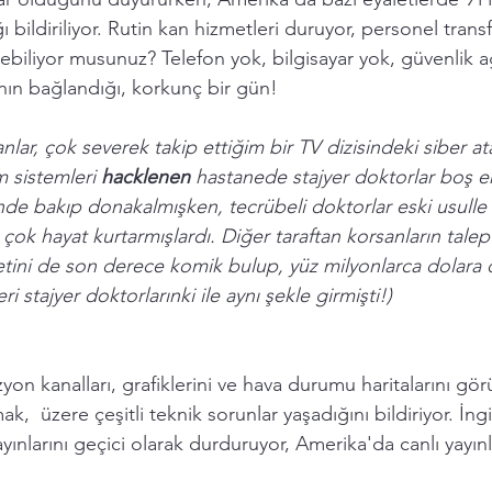
 bildiriliyor. Rutin kan hizmetleri duruyor, personel transf
ebiliyor musunuz? Telefon yok, bilgisayar yok, güvenlik a
nın bağlandığı, korkunç bir gün! 
lar, çok severek takip ettiğim bir TV dizisindeki siber at
m sistemleri 
hacklenen 
hastanede stajyer doktorlar boş ek
inde bakıp donakalmışken, tecrübeli doktorlar eski usulle 
çok hayat kurtarmışlardı. Diğer taraftan korsanların talep 
retini de son derece komik bulup, yüz milyonlarca dolara 
i stajyer doktorlarınki ile aynı şekle girmişti!) 
zyon kanalları, grafiklerini ve hava durumu haritalarını g
ak,  üzere çeşitli teknik sorunlar yaşadığını bildiriyor. İng
larını geçici olarak durduruyor, Amerika'da canlı yayınla