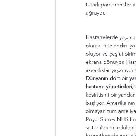
tutarlı para transfer 
uğruyor. 
Hastanelerde 
yaşanan
olarak  nitelendiriliy
oluyor ve çeşitli biri
ekrana dönüyor. Hast
aksaklıklar yaşanıyor 
Dünyanın dört bir yan
hastane yöneticileri,
 
kesintisini bir yanda
başlıyor. Amerika'nın
olmayan tüm ameliyatl
Royal Surrey NHS Foun
sistemlerinin etkilend
hizmetlerinde sorunl