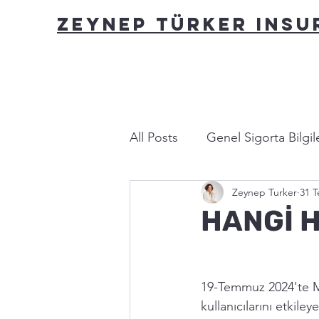
ZEYNEP TÜRKER INS
All Posts
Genel Sigorta Bilgile
Zeynep Turker
31 
Yasa ve Mevzuat
Bu nası
HANGİ 
19-Temmuz 2024'te M
kullanıcılarını etkile