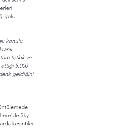
erleri 
ğı yok. 
ak konulu 
ranlı 
tüm tetkik ve 
ettiği 5.000 
denk geldiğini 
örüntülemede 
iltere'de Sky 
rda kesintiler 