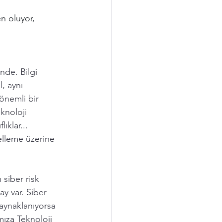
n oluyor, 
nde. Bilgi 
, aynı 
 önemli bir 
knoloji 
klar... 
elleme üzerine 
siber risk 
ay var. Siber 
kaynaklanıyorsa  
ımıza Teknoloji 