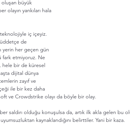
 oluşan büyük 
ber olayın yankıları hala 
eknolojiyle iç içeyiz. 
müddetçe de 
ı yerin her geçen gün 
fark etmiyoruz. Ne 
 hele bir de küresel 
aşta dijital dünya 
emlerin zayıf ve 
çeği ile bir kez daha 
soft ve Crowdstrike olayı da böyle bir olay. 
ber saldırı olduğu konuşulsa da, artık ilk akla gelen bu olu
uyumsuzluktan kaynaklandığını belirttiler. Yani bir kaza. 