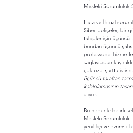
Mesleki Sorumluluk Si
Hata ve İhmal soruml
Siber poliçeler, bir g
talepler için üçüncü t
bundan üçüncü şahsıla
profesyonel hizmetler
sağlayıcıdan kaynaklı
çok özel şartta istisn
üçüncü taraftan tazm
kablolamasının tasar
alıyor. 
Bu nedenle belirli sek
Mesleki Sorumluluk -
yenilikçi ve evrimsel 