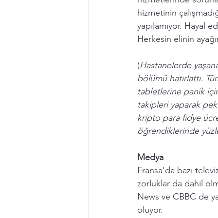
hizmetinin çalışmadığı
yapılamıyor. Hayal ed
Herkesin elinin ayağı
(
Hastanelerde yaşanan
bölümü hatırlattı. Tü
tabletlerine panik iç
takipleri yaparak pek 
kripto para fidye üc
öğrendiklerinde yüzler
Medya
Fransa'da bazı televi
zorluklar da dahil olm
News ve CBBC de yayın
oluyor. 