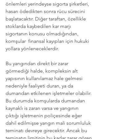
önlemleri yerindeyse sigorta şirketleri, 
hasarı ödedikten sonra rücu sürecini 
başlatacaktır. Diğer taraftan, özellikle 
stoklarda kaybedilen kar marjı 
sigortanın konusu olmadığından, 
komşular  finansal kayıpları için hukuki 
yollara yönleneceklerdir. 
Bu yangından direkt bir zarar 
görmediği halde, kompleksin alt 
yapısının kullanılamaz hale gelmesi 
nedeniyle faaliyeti duran, ya da 
dumandan etkilenen işletmeler olabilir. 
Bu durumda komşularda dumandan 
kaynaklı is zararı varsa ve yangının 
çıktığı işletmenin poliçesinde eğer 
dahil edilmişse yangın mali sorumluluk 
teminatı devreye girecektir. Ancak bu 
teminatın limitinin bu kadar zarar gören 