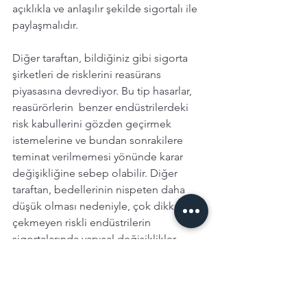
açıklıkla ve anlaşılır şekilde sigortalı ile 
paylaşmalıdır. 
Diğer taraftan, bildiğiniz gibi sigorta 
şirketleri de risklerini reasürans 
piyasasına devrediyor. Bu tip hasarlar, 
reasürörlerin  benzer endüstrilerdeki 
risk kabullerini gözden geçirmek 
istemelerine ve bundan sonrakilere 
teminat verilmemesi yönünde karar 
değişikliğine sebep olabilir. Diğer 
taraftan, bedellerinin nispeten daha 
düşük olması nedeniyle, çok dikkat 
çekmeyen riskli endüstrilerin 
sigortalarında yapısal değişiklikler 
olabilir. Bazı sigorta şirketlerinin "... 
tarihinden itibaren. ... sektörlerine 
yangın yıldırım infilak teminatı 
verilmemektedir 
ya da şu şekilde 