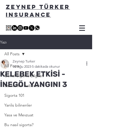
ZEYNEP TÜRKER
INSURANCE
Yazı
All Posts
Zeynep Turker
All Posts
10 Ağu 2023
5 dakikada okunur
KELEBEK ETKİSİ -
Genel Sigorta Bilgileri
İNEGÖL YANGINI 3
Sektörden haberler
Sigorta 101
Yanlis bilinenler
Yasa ve Mevzuat
Bu nasıl sigorta?