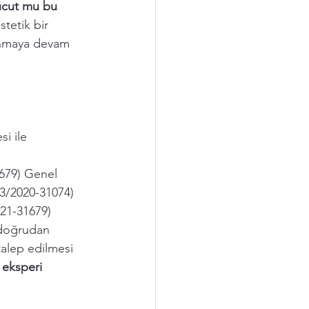
ücut mu bu 
tetik bir 
anmaya devam 
i ile 
79) Genel 
/3/2020-31074)
21-31679) 
 doğrudan 
talep edilmesi 
 eksperi 