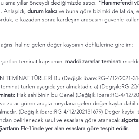
u ama yıllar önceydi dediğimizde satıcı, "
Hanımefendi v
. Anlaşıldı, 
durum kalıcı 
ve buna göre bizimki de laf da, es
duk, o kazadan sonra kardeşim arabasını güvenle kull
rısı haline gelen değer kaybının dehlizlerine girelim;  
 şartları teminat kapsamını 
maddi zararlar teminatı 
maddes
 TEMİNAT TÜRLERİ Bu (Değişik ibare:RG-4/12/2021-316
teminat türleri aşağıda yer almaktadır. a) (Değişik:RG-20
inatı: 
Hak sahibinin bu Genel (Değişik ibare:RG-4/12/20
 ve zarar gören araçta meydana gelen değer kaybı dahil
almadır. (Değişik ibare:RG-4/12/202131679) Değer kaybı, 
ından belirlenecek usul ve esaslara göre atanacak 
sigorta
rtların Ek-1’inde yer alan esaslara göre tespit edilir.