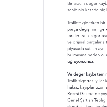
Bir aracın değer kayb
sahibinin kazada hi
Trafikte giderken bir
parça değişimini gere
tarafın trafik sigortas
ve orijinal parçalarla 
piyasada satılan aynı
bulmasına neden olu
uğruyorsunuz. 
Ve değer kaybı temin
Trafik sigortası yılla
haksız kayıplar uzun 
Resmî Gazete’de yayı
Genel Şartları Tebliği 
sigortası, karşı tara