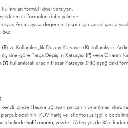
kullanılan formül ikinci versiyon. 
ıştıklarım ilk formülün daha yalın ve 
rtiyor. Ama piyasa değerinin tespiti için genel şartta yazıl
l bu; 
 
(R
) ve Kullanılmışlık Düzeyi Katsayısı (
K
) kullanılıyor. Ard
 ilgisine göre Parça Değişim Katsayısı 
(P)
 veya Onarım Kat
ı 
(Y) 
kullanılarak aracın Hasar Katsayısı (HK) aşağıdaki fo
? 
) kendi içinde Hasara uğrayan parçanın onarılması duru
l parça bedelinin, KDV hariç ve iskontosuz işçilik bedeline
ası halinde 
hafif onarım
, yüzde 15’den yüzde 30’a kadar 