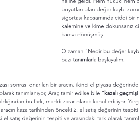
haline geldi. Hem hukuki hem d
boyutları olan değer kaybı zorun
sigortası kapsamında ciddi bir m
kalemine ve kime dokunsanız ci
kaosa dönüşmüş. 
O zaman "Nedir bu değer kaybı
bazı 
tanımlar
la başlayalım.  
zası sonrası onarılan bir aracın, ikinci el piyasa değerin
olarak tanımlanıyor, Araç tamir edilse bile “
kazalı geçmişi
ldığından bu fark, maddi zarar olarak kabul ediliyor. Yargıt
racın kaza tarihinden önceki 2. el satış değerinin tespiti 
i el satış değerinin tespiti ve arasındaki fark olarak tanıml