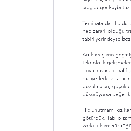
araç değer kaybı tazm
Teminata dahil oldu 
hep zararlı olduğu tra
tabiri yerindeyse 
bezd
Artık araçların geçmi
teknolojik gelişmeler
boya hasarları, hafif
maliyetlerle ve aracı
bozulmaları, göçükler,
düşürüyorsa değer kay
Hiç unutmam, kız karde
götürdük. Tabi o zama
korkuluklara sürttüğü