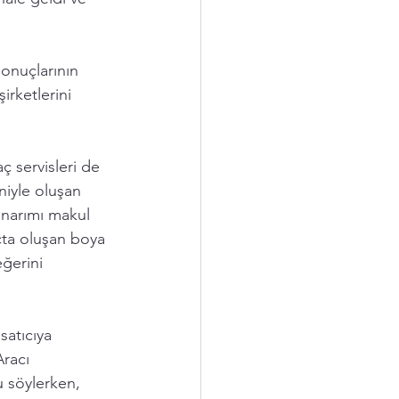
onuçlarının 
irketlerini 
ç servisleri de 
niyle oluşan 
onarımı makul 
çta oluşan boya 
eğerini 
satıcıya 
Aracı 
u söylerken, 