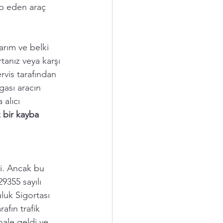
ep eden araç 
arım ve belki 
tanız veya karşı 
ervis tarafından 
ası aracın 
alıcı 
z bir kayba 
di. Ancak bu  
9355 sayılı 
uk Sigortası 
afın trafik 
hale geldi ve 