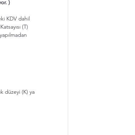
or. )
eki KDV dahil 
atsayısı (T) 
l yapılmadan 
k düzeyi (K) ya 