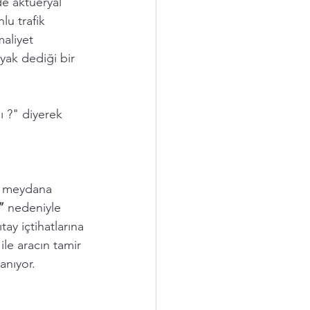
e aktüeryal 
lu trafik 
aliyet 
yak dediği bir 
 ?" diyerek 
de meydana 
”
 nedeniyle 
ay içtihatlarına 
ile aracın tamir 
anıyor. 