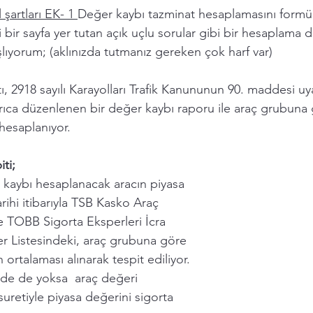
 şartları EK- 1 
Değer kaybı tazminat hesaplamasını formüll
i bir sayfa yer tutan açık uçlu sorular gibi bir hesaplama d
lıyorum; (aklınızda tutmanız gereken çok harf var) 
, 2918 sayılı Karayolları Trafik Kanununun 90. maddesi uy
yrıca düzenlenen bir değer kaybı raporu ile araç grubuna
hesaplanıyor. 
ti; 
 kaybı hesaplanacak aracın piyasa 
rihi itibarıyla TSB Kasko Araç 
e TOBB Sigorta Eksperleri İcra 
r Listesindeki, araç grubuna göre 
 ortalaması alınarak tespit ediliyor. 
tede de yoksa  araç değeri 
suretiyle piyasa değerini sigorta 