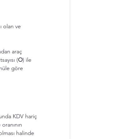
ı olan ve 
ından araç 
sayısı (
O
) ile 
rmüle göre 
munda KDV hariç 
 oranının 
olması halinde 