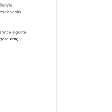
eriyle 
esek yanlış 
arınca sigorta 
 göre 
araç 