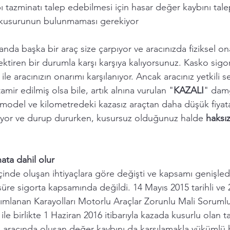
ı tazminatı talep edebilmesi için hasar değer kaybını tal
ç kusurunun bulunmaması gerekiyor
 anda başka bir araç size çarpıyor ve aracınızda fiziksel on
ktiren bir durumla karşı karşıya kalıyorsunuz. Kasko sigor
ı ile aracınızın onarımı karşılanıyor. Ancak aracınız yetkili s
tamir edilmiş olsa bile, artık alnına vurulan "
KAZALI
" damg
 model ve kilometredeki kazasız araçtan daha düşük fiyata 
yor ve durup dururken, kusursuz olduğunuz halde
 haksı
ata dahil olur 
r içinde oluşan ihtiyaçlara göre değişti ve kapsamı genişle
süre sigorta kapsamında değildi. 14 Mayıs 2015 tarihli ve 2
mlanan Karayolları Motorlu Araçlar Zorunlu Mali Sorumlul
ile birlikte 1 Haziran 2016 itibarıyla kazada kusurlu olan tar
fın aracında oluşan değer kaybını da karşılamakla yükümlü 