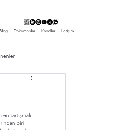
Blog
Dökümanlar
Kanallar
İletişim
linenler
 en tartışmalı 
rından biri 