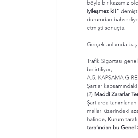
böyle bir kazamız old
iyileşmez ki!
" demişti
durumdan bahsediyor
etmişti sonuçta. 
Gerçek anlamda baş ağ
Trafik Sigortası genel
belirtiliyor; 
A.5. KAPSAMA GİREN
Şartlar kapsamındaki 
(2)
 Maddi Zararlar Tem
Şartlarda tanımlanan
malları üzerindeki az
halinde, Kurum taraf
tarafından bu Genel Şa