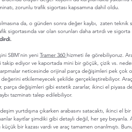
inatı, zorunlu trafik sigortası kapsamına dahil oldu.
olmasına da, o günden sonra değer kaybı,  zaten teknik s
fik sigortasında var olan sorunları daha artırdı ve sigorta ş
irdi. 
şini SBM'nin yeni 
Tramer 360 
hizmeti ile görebiliyoruz. Ara
i takip ediyor ve kaportada mini bir göçük, çizik vs. nede
 çarpmalar neticesinde orijinal parça değişimleri pek çok 
n değerini etkilemeyecek şekilde gerçekleştirebiliyor. Ara
 parça değişimleri gibi estetik zararlar, ikinci el piyasa d
bı tazminatı talep edilebiliyor. 
şim yurtdışına çıkarken arabasını satacaktı, ikinci el bir 
nlar kayıtlar şimdiki gibi detaylı değil, her şey beyanla. 
 küçük bir kazası vardı ve araç tamamen onarılmıştı. Bun