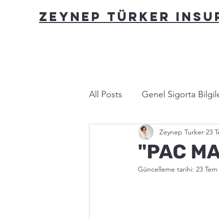
ZEYNEP TÜRKER INS
All Posts
Genel Sigorta Bilgile
Zeynep Turker
23 
Yasa ve Mevzuat
Bu nası
"PAC MA
Güncelleme tarihi:
23 Tem