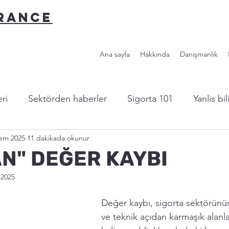
URANCE
Ana sayfa
Hakkında
Danışmanlık
ri
Sektörden haberler
Sigorta 101
Yanlis bi
Tem 2025
11 dakikada okunur
l sigorta?
Yazardan...
Faydalı Linkler
N" DEĞER KAYBI
 2025
Değer kaybı, sigorta sektörünün
ve teknik açıdan karmaşık alanla