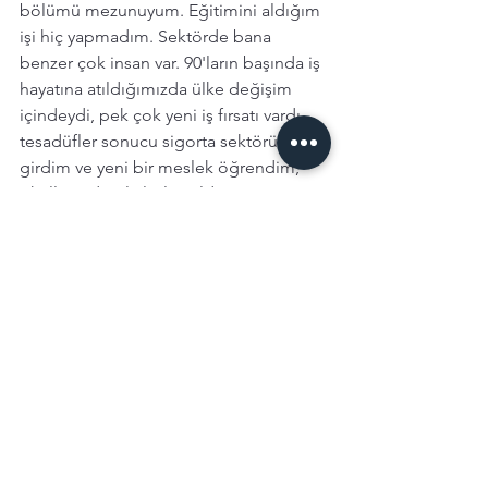
bölümü mezunuyum. Eğitimini aldığım 
işi hiç yapmadım. Sektörde bana 
benzer çok insan var. 90'ların başında iş 
hayatına atıldığımızda ülke değişim 
içindeydi, pek çok yeni iş fırsatı vardı, 
tesadüfler sonucu sigorta sektörüne 
girdim ve yeni bir meslek öğrendim, 
okullusu değil alaylısı oldum. 
Yıllar boyunca sektör yayınlarında 
'Sigortacılık Geleceğin Mesleği' başlığı 
çok gördüğümüz mesajlardan biriydi. 
Çok uzun yıllar endüstriyel risklerin 
kalbinde müşteri temsilcisi olarak 
çalışan biri olarak bu mesajı her zaman 
destekleyenlerden oldum. Ama gelin 
görün ki, günümüzde 'Sigortacılık 
tercih edilen bir meslek mi?' sorusuna 
'Kesinlikle evet!' yanıtı verilmiyor gibi, 