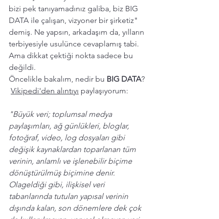
bizi pek tanıyamadınız galiba, biz BIG 
DATA ile çalışan, vizyoner bir şirketiz" 
demiş. Ne yapsın, arkadaşım da, yılların 
terbiyesiyle usulünce cevaplamış tabi. 
Ama dikkat çektiği nokta sadece bu 
değildi.  
Öncelikle bakalım, nedir bu 
BIG DATA
? 
Vikipedi'den alıntıyı
 paylaşıyorum: 
"Büyük veri; toplumsal medya 
paylaşımları, ağ günlükleri, bloglar, 
fotoğraf, video, 
log
 dosyaları gibi 
değişik kaynaklardan toparlanan tüm 
verinin, anlamlı ve işlenebilir biçime 
dönüştürülmüş biçimine denir. 
Olageldiği gibi, 
ilişkisel veri 
tabanlarında
 tutulan yapısal verinin 
dışında kalan, son dönemlere dek çok 