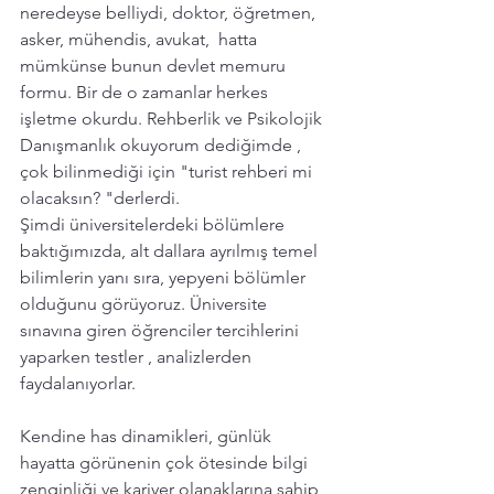
neredeyse belliydi, doktor, öğretmen, 
asker, mühendis, avukat,  hatta 
mümkünse bunun devlet memuru 
formu. Bir de o zamanlar herkes 
işletme okurdu. Rehberlik ve Psikolojik 
Danışmanlık okuyorum dediğimde , 
çok bilinmediği için "turist rehberi mi 
olacaksın? "derlerdi. 
Şimdi üniversitelerdeki bölümlere 
baktığımızda, alt dallara ayrılmış temel 
bilimlerin yanı sıra, yepyeni bölümler 
olduğunu görüyoruz. Üniversite 
sınavına giren öğrenciler tercihlerini 
yaparken testler , analizlerden 
faydalanıyorlar.  
Kendine has dinamikleri, günlük 
hayatta görünenin çok ötesinde bilgi 
zenginliği ve kariyer olanaklarına sahip 