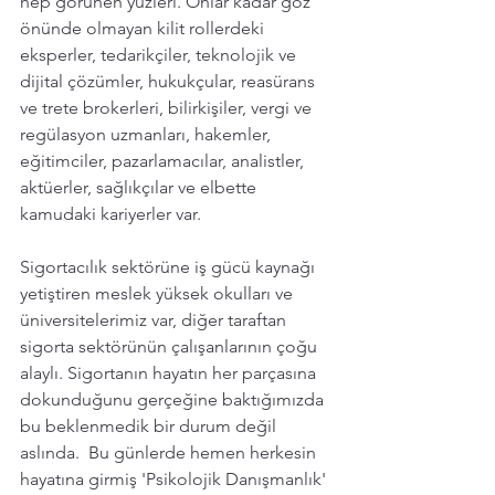
hep görünen yüzleri. Onlar kadar göz 
önünde olmayan kilit rollerdeki  
eksperler, tedarikçiler, teknolojik ve 
dijital çözümler, hukukçular, reasürans 
ve trete brokerleri, bilirkişiler, vergi ve 
regülasyon uzmanları, hakemler, 
eğitimciler, pazarlamacılar, analistler, 
aktüerler, sağlıkçılar ve elbette 
kamudaki kariyerler var.  
Sigortacılık sektörüne iş gücü kaynağı 
yetiştiren meslek yüksek okulları ve 
üniversitelerimiz var, diğer taraftan 
sigorta sektörünün çalışanlarının çoğu 
alaylı. Sigortanın hayatın her parçasına 
dokunduğunu gerçeğine baktığımızda 
bu beklenmedik bir durum değil 
aslında.  Bu günlerde hemen herkesin 
hayatına girmiş 'Psikolojik Danışmanlık' 