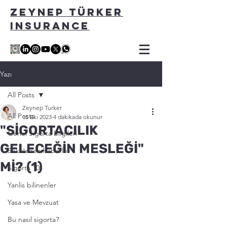
ZEYNEP TÜRKER
INSURANCE
Yazı
All Posts
Zeynep Turker
All Posts
15 Eki 2023
4 dakikada okunur
"SİGORTACILIK
Genel Sigorta Bilgileri
GELECEĞİN MESLEĞİ"
Sektörden haberler
Mİ? (1)
Sigorta 101
Yanlis bilinenler
Yasa ve Mevzuat
Bu nasıl sigorta?