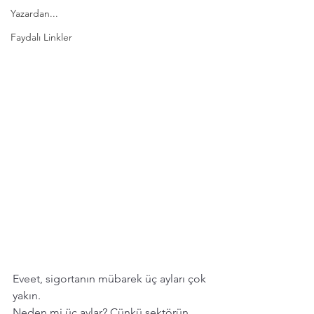
Yazardan...
Faydalı Linkler
Eveet, sigortanın mübarek üç ayları çok 
yakın. 
Neden mi üç aylar? Çünkü sektörün 