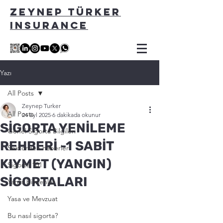
ZEYNEP TÜRKER
INSURANCE
Yazı
All Posts
Zeynep Turker
All Posts
24 Eyl 2025
6 dakikada okunur
SİGORTA YENİLEME
Genel Sigorta Bilgileri
REHBERİ -1 SABİT
Sektörden haberler
KIYMET (YANGIN)
Sigorta 101
SİGORTALARI
Yanlis bilinenler
Yasa ve Mevzuat
Bu nasıl sigorta?