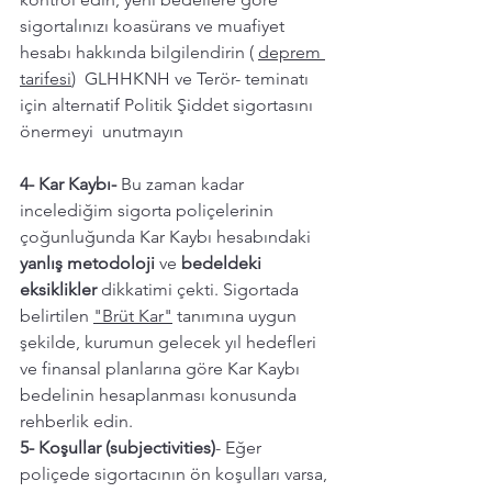
sigortalınızı koasürans ve muafiyet 
hesabı hakkında bilgilendirin ( 
deprem 
tarifesi
)  GLHHKNH ve Terör- teminatı 
için alternatif Politik Şiddet sigortasını 
önermeyi  unutmayın 
4- Kar Kaybı-
 Bu zaman kadar 
incelediğim sigorta poliçelerinin 
çoğunluğunda Kar Kaybı hesabındaki 
yanlış metodoloji 
ve 
bedeldeki 
eksiklikler
 dikkatimi çekti. Sigortada 
belirtilen 
"Brüt Kar"
 tanımına uygun 
şekilde, kurumun gelecek yıl hedefleri 
ve finansal planlarına göre Kar Kaybı 
bedelinin hesaplanması konusunda 
rehberlik edin. 
5- Koşullar (subjectivities)
- Eğer 
poliçede sigortacının ön koşulları varsa, 