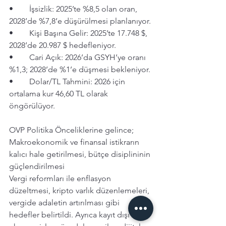
• 	İşsizlik: 2025’te %8,5 olan oran, 
2028’de %7,8’e düşürülmesi planlanıyor.
• 	Kişi Başına Gelir: 2025’te 17.748 $, 
2028’de 20.987 $ hedefleniyor.
• 	Cari Açık: 2026’da GSYH’ye oranı 
%1,3; 2028’de %1’e düşmesi bekleniyor.
• 	Dolar/TL Tahmini: 2026 için 
ortalama kur 46,60 TL olarak 
öngörülüyor.
OVP Politika Önceliklerine gelince; 
Makroekonomik ve finansal istikrarın 
kalıcı hale getirilmesi, bütçe disiplininin 
güçlendirilmesi
Vergi reformları ile enflasyon 
düzeltmesi, kripto varlık düzenlemeleri, 
vergide adaletin artırılması gibi 
hedefler belirtildi. Ayrıca kayıt dışı 