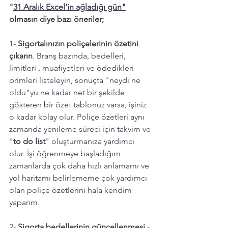
"
31 Aralık Excel'in ağladığı gün"
olmasın diye bazı öneriler; 
1- 
Sigortalınızın poliçelerinin özetini 
çıkarın
. Branş bazında, bedelleri, 
limitleri , muafiyetleri ve ödedikleri 
primleri listeleyin, sonuçta "neydi ne 
oldu"yu ne kadar net bir şekilde 
gösteren bir özet tablonuz varsa, işiniz 
o kadar kolay olur. Poliçe özetleri aynı 
zamanda yenileme süreci için takvim ve 
"
to do list
" oluşturmanıza yardımcı 
olur. İşi öğrenmeye başladığım 
zamanlarda çok daha hızlı anlamamı ve 
yol haritamı belirlememe çok yardımcı 
olan poliçe özetlerini hala kendim 
yaparım. 
2- 
Sigorta bedellerinin güncellenmesi
 - 