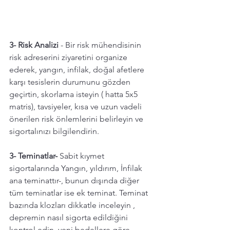
3- Risk Analizi 
- Bir risk mühendisinin 
risk adreserini ziyaretini organize 
ederek, yangın, infilak, doğal afetlere 
karşı tesislerin durumunu gözden 
geçirtin, skorlama isteyin ( hatta 5x5 
matris), tavsiyeler, kısa ve uzun vadeli 
önerilen risk önlemlerini belirleyin ve 
sigortalınızı bilgilendirin. 
3- Teminatlar-
 Sabit kıymet 
sigortalarında Yangın, yıldırım, İnfilak 
ana teminattır-, bunun dışında diğer 
tüm teminatlar ise ek teminat. Teminat 
bazında klozları dikkatle inceleyin , 
depremin nasıl sigorta edildiğini 
kontrol edin, yeni bedellere göre 