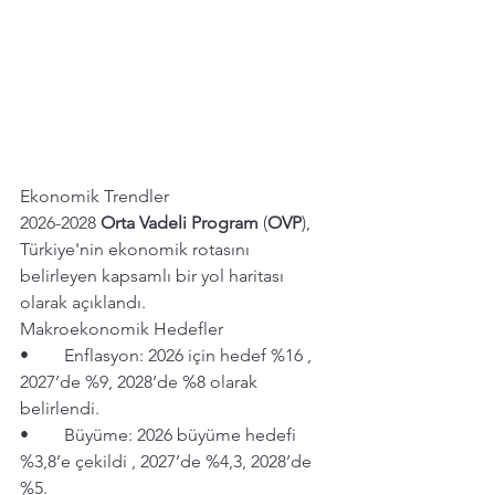
Ekonomik Trendler
2026-2028 
Orta Vadeli Program
 (
OVP
), 
Türkiye'nin ekonomik rotasını 
belirleyen kapsamlı bir yol haritası 
olarak açıklandı.
Makroekonomik Hedefler
• 	Enflasyon: 2026 için hedef %16 , 
2027’de %9, 2028’de %8 olarak 
belirlendi.
• 	Büyüme: 2026 büyüme hedefi 
%3,8’e çekildi , 2027’de %4,3, 2028’de 
%5.