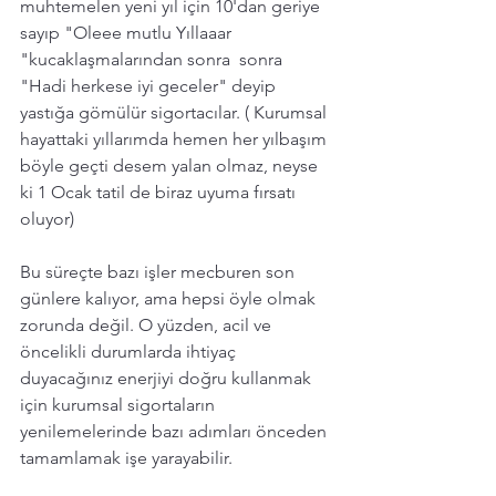
muhtemelen yeni yıl için 10'dan geriye 
sayıp "Oleee mutlu Yıllaaar 
"kucaklaşmalarından sonra  sonra 
"Hadi herkese iyi geceler" deyip 
yastığa gömülür sigortacılar. ( Kurumsal 
hayattaki yıllarımda hemen her yılbaşım 
böyle geçti desem yalan olmaz, neyse 
ki 1 Ocak tatil de biraz uyuma fırsatı 
oluyor) 
Bu süreçte bazı işler mecburen son 
günlere kalıyor, ama hepsi öyle olmak 
zorunda değil. O yüzden, acil ve 
öncelikli durumlarda ihtiyaç 
duyacağınız enerjiyi doğru kullanmak 
için kurumsal sigortaların 
yenilemelerinde bazı adımları önceden 
tamamlamak işe yarayabilir. 