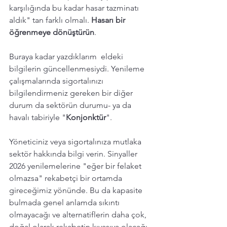
karşılığında bu kadar hasar tazminatı 
aldık" tan farklı olmalı. 
Hasarı bir 
öğrenmeye dönüştürün
. 
Buraya kadar yazdıklarım  eldeki 
bilgilerin güncellenmesiydi. Yenileme 
çalışmalarında sigortalınızı 
bilgilendirmeniz gereken bir diğer 
durum da sektörün durumu- ya da 
havalı tabiriyle "
Konjonktür
". 
Yöneticiniz veya sigortalınıza mutlaka 
sektör hakkında bilgi verin. Sinyaller 
2026 yenilemelerine "eğer bir felaket 
olmazsa" rekabetçi bir ortamda 
gireceğimiz yönünde. Bu da kapasite 
bulmada genel anlamda sıkıntı 
olmayacağı ve alternatiflerin daha çok, 
doğal olarak rekabetin kıyasıya olacağı 